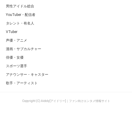
男性アイドル総合
YouTuber・配信者
タレント・有名人
VTuber
声優・アニメ
漫画・サブカルチャー
俳優・女優
スポーツ選手
アナウンサー・キャスター
歌手・アーティスト
Copyright (C) Aidoly[アイドリー]｜ファン向けエンタメ情報サイト