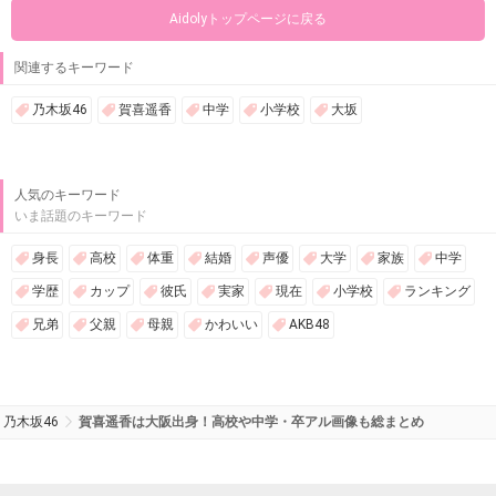
Aidolyトップページに戻る
関連するキーワード
乃木坂46
賀喜遥香
中学
小学校
大坂
人気のキーワード
いま話題のキーワード
身長
高校
体重
結婚
声優
大学
家族
中学
学歴
カップ
彼氏
実家
現在
小学校
ランキング
兄弟
父親
母親
かわいい
AKB48
乃木坂46
賀喜遥香は大阪出身！高校や中学・卒アル画像も総まとめ