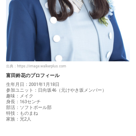
出典：
https://image.walkerplus.com
富田鈴花のプロフィール
生年月日：2001年1月18日
参加ユニット：日向坂46（元けやき坂メンバー）
趣味：メイク
身長：163センチ
部活：ソフトボール部
特技：ものまね
家族：兄2人