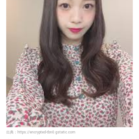
出典：
https://encrypted-tbn0.gstatic.com