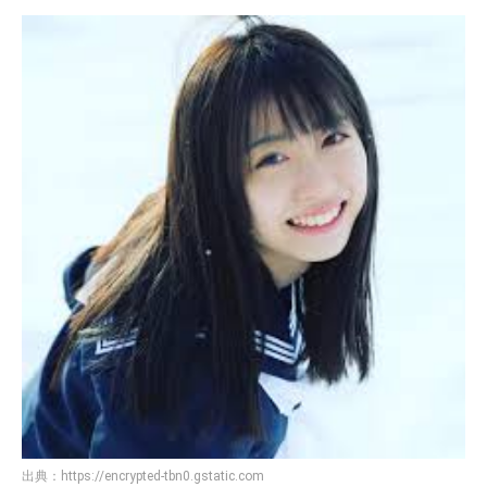
出典：
https://encrypted-tbn0.gstatic.com