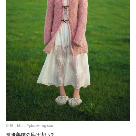
出典：
https://pbs.twimg.com
渡邉美穂の足は太い？