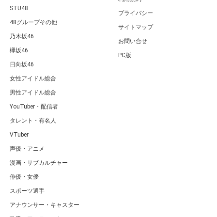
STU48
プライバシー
48グループその他
サイトマップ
乃木坂46
お問い合せ
欅坂46
PC版
日向坂46
女性アイドル総合
男性アイドル総合
YouTuber・配信者
タレント・有名人
VTuber
声優・アニメ
漫画・サブカルチャー
俳優・女優
スポーツ選手
アナウンサー・キャスター