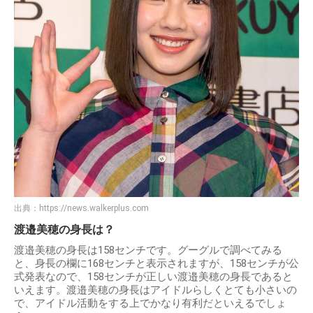
出典：
https://news.walkerplus.com
渡邉美穂の身長は？
渡邉美穂の身長は158センチです。グーグルで調べてみる
と、身長の欄に168センチと表示されますが、158センチが公
式発表なので、158センチが正しい渡邉美穂の身長であると
いえます。渡邉美穂の身長はアイドルらしくとても小さいの
で、アイドル活動をする上でかなり有利だといえるでしょ