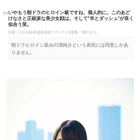
いやもう朝ドラのヒロイン級ですね、個人的に。このあど
けなさと正統派な美少女顔は。そして”羊とダッシュ”が良く
似合う笑。
出典：
けやき坂46 渡邉美穂ファースト写真集 『陽だまり』
朝ドラヒロイン並みの清純さという表現には同意しかあ
りません。