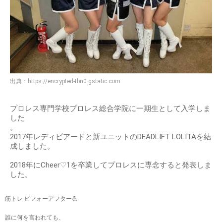
出典：
https://encrypted-tbn0.gstatic.com
プロレス専門学校プロレス総合学院に一期生として入学しま
した
。
2017年レディビアードと新ユニットのDEADLIFT LOLITAを結
成しました。
2018年にCheer♡1を卒業してプロレスに専念すると発表しま
した。
筋トレ ビフォーアフター💪
誰に何を言われても、