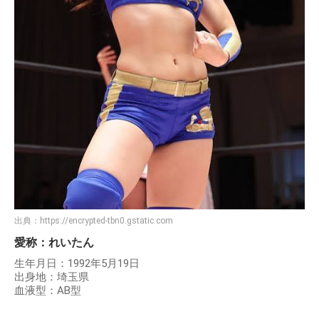
出典：
https://encrypted-tbn0.gstatic.com
愛称：れいたん
生年月日：1992年5月19日
出身地：埼玉県
血液型：AB型