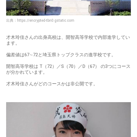
出典：
https://encrypted-tbn0.gstatic.com
才木玲佳さんの出身高校は、開智高等学校で内部進学してい
ます。
偏差値は67∼72と埼玉県トップクラスの進学校です。
開智高等学校は T（72）／S（70）／D（67） の3つにコース
が分かれています。
才木玲佳さんがどのコースかは非公開です。