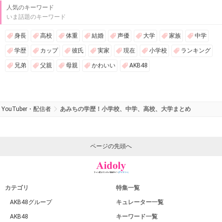
人気のキーワード
いま話題のキーワード
身長
高校
体重
結婚
声優
大学
家族
中学
学歴
カップ
彼氏
実家
現在
小学校
ランキング
兄弟
父親
母親
かわいい
AKB48
YouTuber・配信者
あみちの学歴！小学校、中学、高校、大学まとめ
ページの先頭へ
カテゴリ
特集一覧
AKB48グループ
キュレーター一覧
AKB48
キーワード一覧