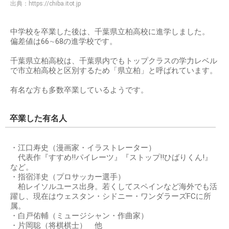
出典：
https://chiba.itot.jp
中学校を卒業した後は、千葉県立柏高校に進学しました。
偏差値は66∼68の進学校です。
千葉県立柏高校は、千葉県内でもトップクラスの学力レベル
で市立柏高校と区別するため「県立柏」と呼ばれています。
有名な方も多数卒業しているようです。
卒業した有名人
・江口寿史（漫画家・イラストレーター）
代表作『すすめ!!パイレーツ』『ストップ!!ひばりくん!』
など。
・指宿洋史（プロサッカー選手）
柏レイソルユース出身。若くしてスペインなど海外でも活
躍し、現在はウェスタン・シドニー・ワンダラーズFCに所
属。
・白戸佑輔（ミュージシャン・作曲家）
・片岡聡（将棋棋士） 他