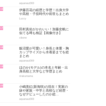
aquanaut369
16
伊藤百花の経歴と学歴！出身大学
や高校・子役時代や前世もまとめ
Luccy
17
田村真佑がかわいい！加藤史帆に
似てる噂も検証【画像付き】
cibone
18
飯沼愛が可愛い！身長と体重・胸
カップサイズから水着姿までを総
まとめ
aquanaut369
19
ほのか(モデル)の本名と年齢・出
身高校と大学など学歴まとめ
rirakumama
20
小嶋美紅(新海咲)の現在！実家の
妹や家族・中学と高校など経歴・
なぜデビューしたのか総…
aquanaut369