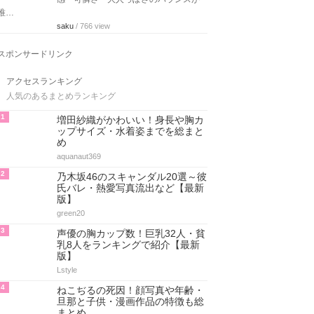
唯…
saku
/ 766 view
スポンサードリンク
アクセスランキング
人気のあるまとめランキング
1
増田紗織がかわいい！身長や胸カ
ップサイズ・水着姿までを総まと
め
aquanaut369
2
乃木坂46のスキャンダル20選～彼
氏バレ・熱愛写真流出など【最新
版】
green20
3
声優の胸カップ数！巨乳32人・貧
乳8人をランキングで紹介【最新
版】
Lstyle
4
ねこぢるの死因！顔写真や年齢・
旦那と子供・漫画作品の特徴も総
まとめ