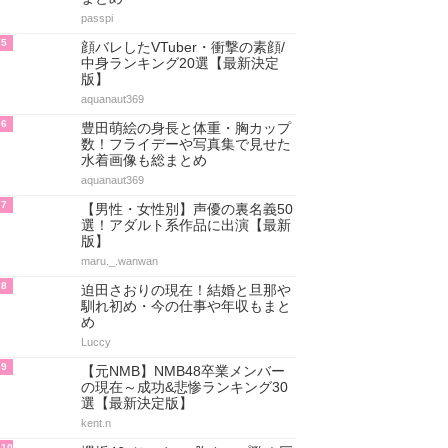
passpi
5
顔バレしたVTuber・衝撃の素顔/
中身ランキング20選【最新決定
版】
aquanaut369
6
豊田萌絵の身長と体重・胸カップ
数！フライデーや写真集で見せた
水着画像も総まとめ
aquanaut369
7
【男性・女性別】声優の裏名義50
選！アダルト系作品に出演【最新
版】
maru._.wanwan
8
迫田さおりの現在！結婚と旦那や
馴れ初め・今の仕事や年収もまと
め
Luccy
9
【元NMB】NMB48卒業メンバー
の現在～成功&悲惨ランキング30
選【最新決定版】
kent.n
10