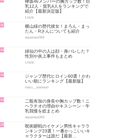
欅坂46メンバーの胸カップ数！巨
乳12人・貧乳4人をランキングで
紹介【最新決定版】
Lstyle
11
横山緑の歴代彼女！まろん・まっ
たん・Rさんについても紹介
aquanaut369
12
緑仙の中の人は顔・身バレした？
性別や炎上事件もまとめ
Lstyle
13
ジャンプ歴代ヒロイン60選！かわ
いい順にランキング【最新版】
maru._.wanwan
14
二瓶有加の身長や胸カップ数！ニ
ヘラチオの理由やキスシーン・牛
乳我慢を総まとめ
aquanaut369
15
呪術廻戦のイケメン男性キャララ
ンキング23選！一番かっこいいキ
ャラクターは誰だ【最新…