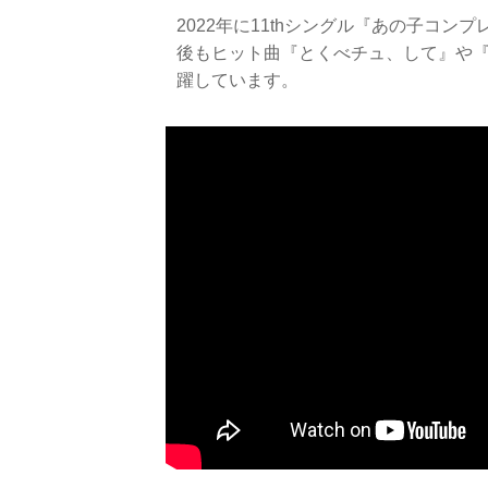
2022年に11thシングル『あの子コ
後もヒット曲『とくべチュ、して』や
躍しています。