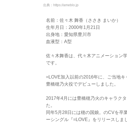
出典：
https://ameblo.jp
名前：佐々木 舞香（ささき まいか）
生年月日：2000年1月21日
出身地：愛知県豊川市
血液型：A型
佐々木舞香は、代々木アニメーション学
です。
=LOVE加入以前の2016年に、ご当
豊橋穂乃火役でデビューしました。
2017年4月には豊橋穂乃火のキャラ
た。
同年5月28日には穂の国娘。のCVを卒
ーシングル『=LOVE』をリリースしま