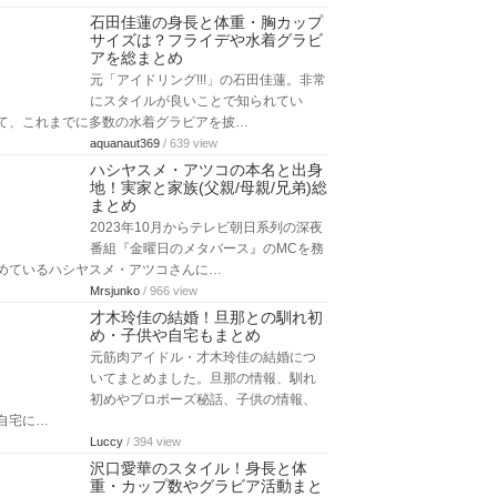
石田佳蓮の身長と体重・胸カップ
サイズは？フライデや水着グラビ
アを総まとめ
元「アイドリング!!!」の石田佳蓮。非常
にスタイルが良いことで知られてい
て、これまでに多数の水着グラビアを披…
aquanaut369
/ 639 view
ハシヤスメ・アツコの本名と出身
地！実家と家族(父親/母親/兄弟)総
まとめ
2023年10月からテレビ朝日系列の深夜
番組『金曜日のメタバース』のMCを務
めているハシヤスメ・アツコさんに…
Mrsjunko
/ 966 view
才木玲佳の結婚！旦那との馴れ初
め・子供や自宅もまとめ
元筋肉アイドル・才木玲佳の結婚につ
いてまとめました。旦那の情報、馴れ
初めやプロポーズ秘話、子供の情報、
自宅に…
Luccy
/ 394 view
沢口愛華のスタイル！身長と体
重・カップ数やグラビア活動まと