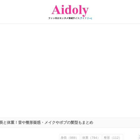
長と体重！昔や整形疑惑・メイクやボブの髪型もまとめ
身長（988）
体重（794）
整形（112）