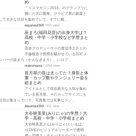
め
「ミスマガジン2018」のグランプリに
輝いた沢口愛華。グラビア界の新星と
して大きな注目を集めていて、すでに幅…
aquanaut369
/ 801 view
巫まろ(福田花音)の出身大学は？
高校・中学・小学校など学歴まと
め
音楽プロデューサーの渡辺淳之介との
不倫報道で世間を騒がせているZOCメ
ンバーの巫まろ（かんなぎまろ）。ハロプ…
rirakumama
/ 1054 view
長月翠の昔は太ってた？身長と体
重・カップ数やランジェリー姿を
総まとめ
アイドルとして現在絶大な人気を集め
ている長月翠。そのカップサイズにも
注目が集まっていて、写真集では見事なラン…
aquanaut369
/ 911 view
大谷映美里(みりにゃ)の学歴！大
学・高校・中学・小学校まとめ
大谷映美里さん(みりにゃ)といえば、
=LOVEのビジュアルリーダーで透明
感・可憐さ・大人っぽさのバランスが