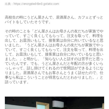
出典：
https://encrypted-tbn0.gstatic.com
高校生の時にうどん屋さんで、居酒屋さん、カフェとずっと
バイトをしていたそうです。
その時のことを「どん屋さんはお母さんの友だちが家族でや
っていて、すごく良くしてもらって。注文を取って、料理を
出して、お皿洗いもして、接客業は自分に向いているなと思
いました。「うどん屋さんはお母さんの友だちが家族でやっ
ていて、すごく良くしてもらって。注文を取って、料理を出
して、お皿洗いもして、接客業は自分に向いているなと思い
ました。」と明かし、「知らない人と話すのは苦手だと思っ
ていたんです。でも、うどん屋さんだと年配の方が多くいら
っしゃって、話し掛けてくれるので世間話ができるようにな
りました。居酒屋さんでもお客さんとうまく話せたので、仕
事なら私はこういうことが得意なんだとわかりました。」と
語っています。