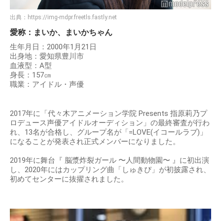
出典：
https://img-mdpr.freetls.fastly.net
愛称：まいか、まいかちゃん
生年月日：2000年1月21日
出身地：愛知県豊川市
血液型：A型
身長：157㎝
職業：アイドル・声優
2017年に「代々木アニメーション学院 Presents 指原莉乃プ
ロデュース声優アイドルオーディション」の最終審査が行わ
れ、13名が合格し、グループ名が「=LOVE(イコールラブ)」
になることが発表され正式メンバーになりました。
2019年に舞台『 脳漿炸裂ガール 〜人間動物園〜 』に初出演
し、2020年にはカップリング曲「しゅきぴ」が初披露され、
初めてセンターに抜擢されました。