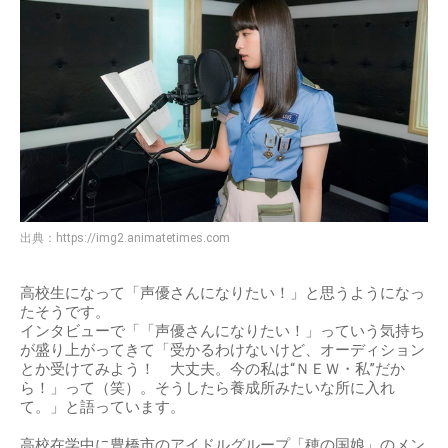
出典：
https://img2.animatetimes.com
高校生になって「声優さんになりたい！」と思うようになっ
たそうです。
インタビューで「「声優さんになりたい！」っていう気持ち
が盛り上がってきて「受かるわけないけど、オーディション
とか受けてみよう！ 大丈夫。今の私は“ＮＥＷ・私”だか
ら！」って（笑）。そうしたら養成所みたいな所に入れ
て。」と語っています。
高校在学中に豊橋市のアイドルグループ「穂の国娘」のメン