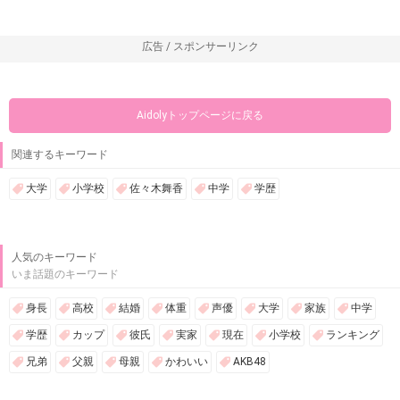
広告 / スポンサーリンク
Aidolyトップページに戻る
関連するキーワード
大学
小学校
佐々木舞香
中学
学歴
人気のキーワード
いま話題のキーワード
身長
高校
結婚
体重
声優
大学
家族
中学
学歴
カップ
彼氏
実家
現在
小学校
ランキング
兄弟
父親
母親
かわいい
AKB48