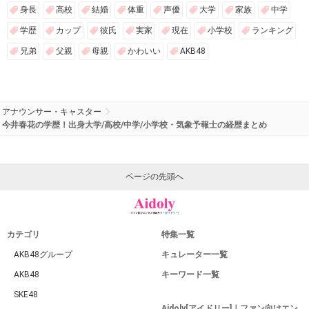
身長
高校
結婚
体重
声優
大学
家族
中学
学歴
カップ
彼氏
実家
現在
小学校
ランキング
兄弟
父親
母親
かわいい
AKB48
アナウンサー・キャスター
今井春花の学歴！出身大学/高校/中学/小学校・気象予報士の経歴まとめ
ページの先頭へ
カテゴリ
特集一覧
AKB48グループ
キュレーター一覧
AKB48
キーワード一覧
SKE48
Aidoly[アイドリー]｜ファン向けエン