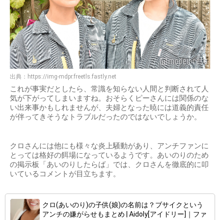
出典：
https://img-mdpr.freetls.fastly.net
これが事実だとしたら、常識を知らない人間と判断されて人
気が下がってしまいますね。おそらくピーさんには関係のな
い出来事かもしれませんが、夫婦となった暁には道義的責任
が伴ってきそうなトラブルだったのではないでしょうか。
クロさんには他にも様々な炎上騒動があり、アンチファンに
とっては格好の餌場になっているようです。あいのりのため
の掲示板「あいのりしたらば」では、クロさんを徹底的に叩
いているコメントが目立ちます。
クロ(あいのり)の子供(娘)の名前は？ブサイクという
アンチの嫌がらせもまとめ | Aidoly[アイドリー]｜ファ