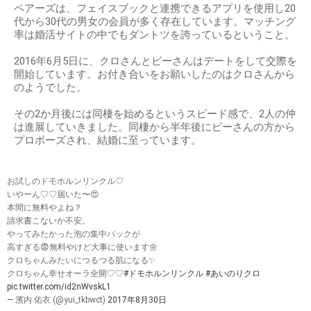
ペアーズは、フェイスブックと連携できるアプリを使用し20
代から30代の男女の会員が多く存在しています。マッチング
率は婚活サイトの中でもダントツを誇っているということ。
2016年6月5日に、クロさんとピーさんはデートをして交際を
開始しています。お付き合いをお願いしたのはクロさんから
のようでした。
その2か月後には同棲を始めるというスピード感で、2人の仲
は進展していきました。同棲から半年後にピーさんの方から
プロポーズされ、結婚に至っています。
お試しのドモホルンリンクル♡
いやーん♡♡届いた〜😍
本間に無料やよね？
請求書こないか不安。
やってみたかった泡の集中パックが
高すぎる😨無料やけど大事に使います🌼
クロちゃんみたいにつるつる肌になる✨
クロちゃん幸せオーラ全開♡♡
#ドモホルンリンクル
#あいのりクロ
pic.twitter.com/id2nWvskL1
— 濱内 佑衣 (@yui_tkbwct)
2017年8月30日