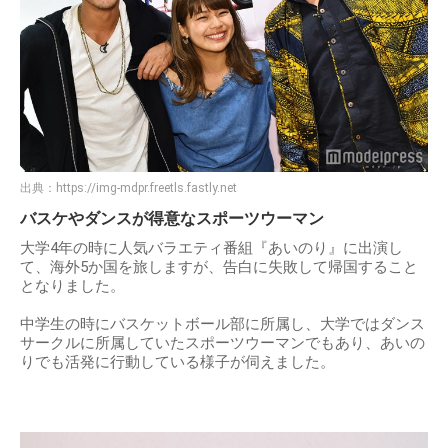
出典：
https://img-mdpr.freetls.fastly.net
バスケやダンスが得意なスポーツウーマン
大学4年の時に人気バラエティ番組『あいのり』に出演し
て、海外5か国を旅しますが、告白に失敗して帰国すること
となりました。
中学生の時にバスケットボール部に所属し、大学ではダンス
サークルに所属していたスポーツウーマンでもあり、あいの
りでも活発に行動している様子が伺えました。