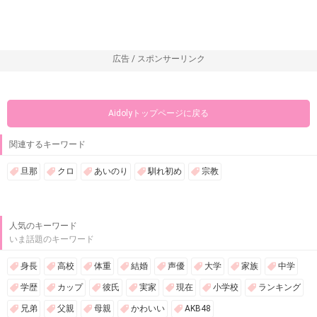
広告 / スポンサーリンク
Aidolyトップページに戻る
関連するキーワード
旦那
クロ
あいのり
馴れ初め
宗教
人気のキーワード
いま話題のキーワード
身長
高校
体重
結婚
声優
大学
家族
中学
学歴
カップ
彼氏
実家
現在
小学校
ランキング
兄弟
父親
母親
かわいい
AKB48