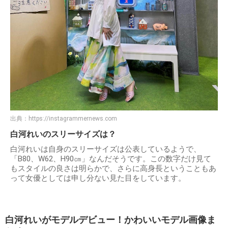
出典：
https://instagrammernews.com
白河れいのスリーサイズは？
白河れいは自身のスリーサイズは公表しているようで、
「B80、W62、H90㎝」なんだそうです。この数字だけ見て
もスタイルの良さは明らかで、さらに高身長ということもあ
って女優としては申し分ない見た目をしています。
白河れいがモデルデビュー！かわいいモデル画像ま