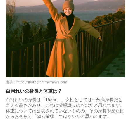
出典：
https://instagrammernews.com
白河れいの身長と体重は？
白河れいの身長は「165㎝」。女性としては十分高身長だと
言える高さがあり、これは父親譲りのものだと思われます。
体重については公表されていないものの、その身長や見た目
からおそらく「50㎏前後」ではないかと思われます。