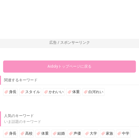
広告 / スポンサーリンク
Aidolyトップページに戻る
関連するキーワード
身長
スタイル
かわいい
体重
白河れい
人気のキーワード
いま話題のキーワード
身長
高校
体重
結婚
声優
大学
家族
中学