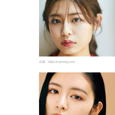
出典：
https://i.pinimg.com