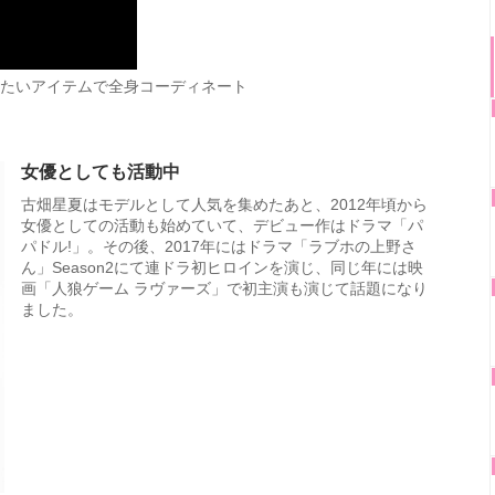
に買いたいアイテムで全身コーディネート
女優としても活動中
古畑星夏はモデルとして人気を集めたあと、2012年頃から
女優としての活動も始めていて、デビュー作はドラマ「パ
パドル!」。その後、2017年にはドラマ「ラブホの上野さ
ん」Season2にて連ドラ初ヒロインを演じ、同じ年には映
画「人狼ゲーム ラヴァーズ」で初主演も演じて話題になり
ました。