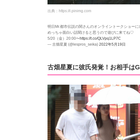
出典：
https://i.pinimg.com
明日Mr.都市伝説の関さんのオンライントークショーに出
めっちゃ面白い話聞けると思うので遊びに来てね♡
5/20（金）20:00〜
https://t.co/QLVpq1LP7C
— 古畑星夏 (@lespros_seika)
2022年5月19日
古畑星夏に彼氏発覚！お相手はG