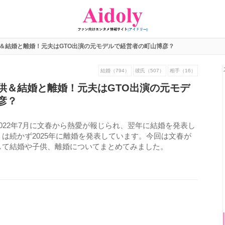
＆結婚と離婚！元夫はGTO出演の元モデルで経営者の町山博彦？
結婚（794）
彼氏（507）
相手（16）
供＆結婚と離婚！元夫はGTO出演の元モデ
彦？
022年7月に文春から熱愛が報じられ、翌年に結婚を発表し
は続かず2025年に離婚を発表しています。今回は文春が
して結婚や子供、離婚についてまとめてみました。
920
view