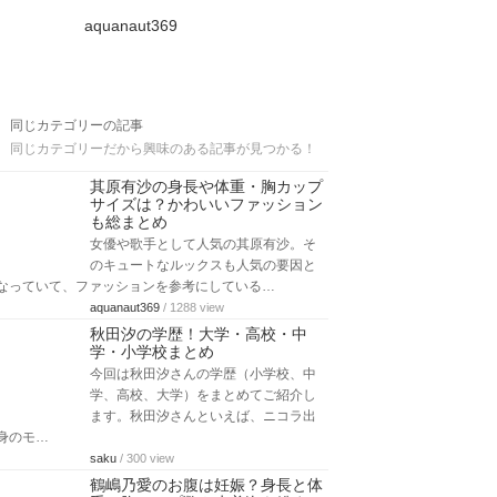
aquanaut369
同じカテゴリーの記事
同じカテゴリーだから興味のある記事が見つかる！
其原有沙の身長や体重・胸カップ
サイズは？かわいいファッション
も総まとめ
女優や歌手として人気の其原有沙。そ
のキュートなルックスも人気の要因と
なっていて、ファッションを参考にしている…
aquanaut369
/ 1288 view
秋田汐の学歴！大学・高校・中
学・小学校まとめ
今回は秋田汐さんの学歴（小学校、中
学、高校、大学）をまとめてご紹介し
ます。秋田汐さんといえば、ニコラ出
身のモ…
saku
/ 300 view
鶴嶋乃愛のお腹は妊娠？身長と体