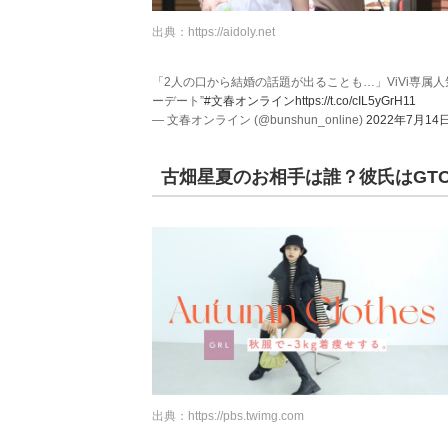
出典：
https://aidoly.net
「2人の口から結婚の話題が出ることも…」ViVi専属
ーデート”
#文春オンライン
https://t.co/cIL5yGrH11
— 文春オンライン (@bunshun_online)
2022年7月14
古畑星夏のお相手は誰？彼氏はGT
出典：
https://pbs.twimg.com