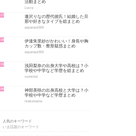
活動まとめ
Luccy
17
逢沢りなの歴代彼氏！結婚した旦
那や好きなタイプを総まとめ
aquanaut369
18
伊達朱里紗がかわいい！身長や胸
カップ数・整形疑惑まとめ
aquanaut369
19
浅田梨奈の出身大学や高校は？小
学校や中学など学歴を総まとめ
sumichel
20
神部美咲の出身高校と大学は？小
学校や中学など学歴まとめ
rirakumama
人気のキーワード
いま話題のキーワード