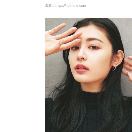
出典：
https://i.pinimg.com