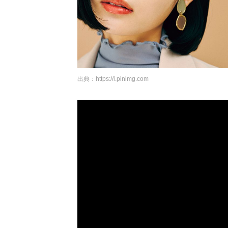
出典：
https://i.pinimg.com