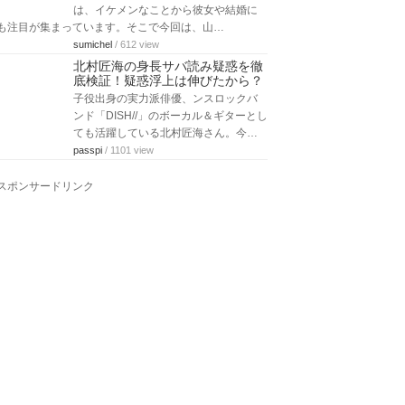
は、イケメンなことから彼女や結婚に
も注目が集まっています。そこで今回は、山…
sumichel
/ 612 view
北村匠海の身長サバ読み疑惑を徹
底検証！疑惑浮上は伸びたから？
子役出身の実力派俳優、ンスロックバ
ンド「DISH//」のボーカル＆ギターとし
ても活躍している北村匠海さん。今…
passpi
/ 1101 view
スポンサードリンク