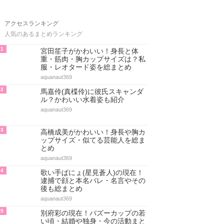
アクセスランキング
人気のあるまとめランキング
1
宮田笙子がかわいい！身長と体
重・筋肉・胸カップサイズは？私
服・レオタード姿を総まとめ
aquanaut369
2
馬嘉伶(真楪伶)に彼氏スキャンダ
ル？かわいい水着姿も紹介
aquanaut369
3
高橋成美がかわいい！身長や胸カ
ップサイズ・似てる芸能人を総ま
とめ
aquanaut369
4
歌い手ぱにょ(星見蒼人)の現在！
逮捕で顔と本名バレ・名言やその
後も総まとめ
aquanaut369
5
別府彩の現在！バズーカップの若
い頃・結婚や独身・今の活動まと