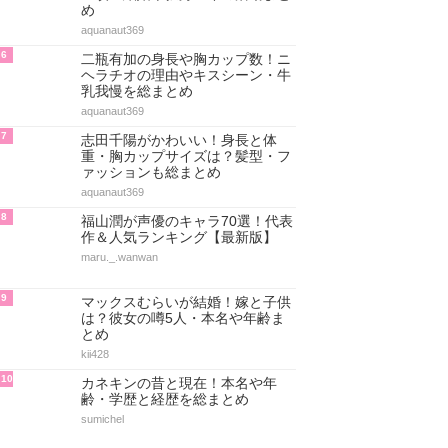
め
aquanaut369
6
二瓶有加の身長や胸カップ数！ニ
ヘラチオの理由やキスシーン・牛
乳我慢を総まとめ
aquanaut369
7
志田千陽がかわいい！身長と体
重・胸カップサイズは？髪型・フ
ァッションも総まとめ
aquanaut369
8
福山潤が声優のキャラ70選！代表
作＆人気ランキング【最新版】
maru._.wanwan
9
マックスむらいが結婚！嫁と子供
は？彼女の噂5人・本名や年齢ま
とめ
kii428
10
カネキンの昔と現在！本名や年
齢・学歴と経歴を総まとめ
sumichel