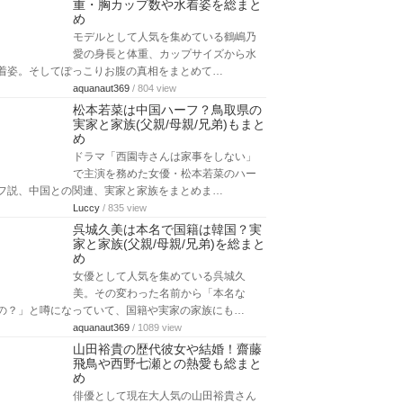
重・胸カップ数や水着姿を総まと
め
モデルとして人気を集めている鶴嶋乃
愛の身長と体重、カップサイズから水
着姿。そしてぽっこりお腹の真相をまとめて…
aquanaut369
/ 804 view
松本若菜は中国ハーフ？鳥取県の
実家と家族(父親/母親/兄弟)もまと
め
ドラマ「西園寺さんは家事をしない」
で主演を務めた女優・松本若菜のハー
フ説、中国との関連、実家と家族をまとめま…
Luccy
/ 835 view
呉城久美は本名で国籍は韓国？実
家と家族(父親/母親/兄弟)を総まと
め
女優として人気を集めている呉城久
美。その変わった名前から「本名な
の？」と噂になっていて、国籍や実家の家族にも…
aquanaut369
/ 1089 view
山田裕貴の歴代彼女や結婚！齋藤
飛鳥や西野七瀬との熱愛も総まと
め
俳優として現在大人気の山田裕貴さん