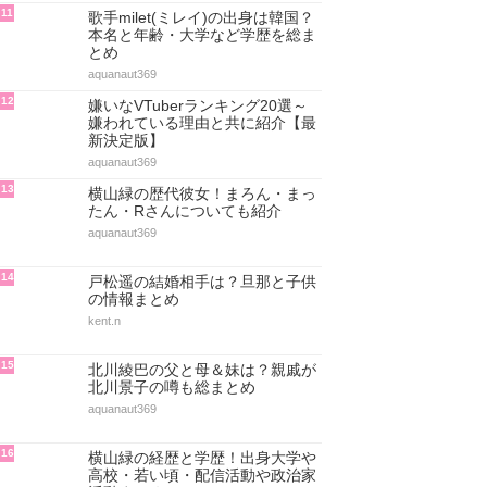
11
歌手milet(ミレイ)の出身は韓国？
本名と年齢・大学など学歴を総ま
とめ
aquanaut369
12
嫌いなVTuberランキング20選～
嫌われている理由と共に紹介【最
新決定版】
aquanaut369
13
横山緑の歴代彼女！まろん・まっ
たん・Rさんについても紹介
aquanaut369
14
戸松遥の結婚相手は？旦那と子供
の情報まとめ
kent.n
15
北川綾巴の父と母＆妹は？親戚が
北川景子の噂も総まとめ
aquanaut369
16
横山緑の経歴と学歴！出身大学や
高校・若い頃・配信活動や政治家