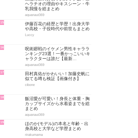
ヘラチオの理由やキスシーン・牛
乳我慢を総まとめ
aquanaut369
15
伊藤百花の経歴と学歴！出身大学
や高校・子役時代や前世もまとめ
Luccy
16
呪術廻戦のイケメン男性キャララ
ンキング23選！一番かっこいいキ
ャラクターは誰だ【最新…
aquanaut369
17
田村真佑がかわいい！加藤史帆に
似てる噂も検証【画像付き】
cibone
18
飯沼愛が可愛い！身長と体重・胸
カップサイズから水着姿までを総
まとめ
aquanaut369
19
ほのか(モデル)の本名と年齢・出
身高校と大学など学歴まとめ
rirakumama