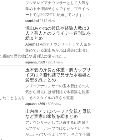
フジテレビアナウンサーとして人気を
集める小澤陽子さんですが、プライベ
ートでは2022年に結婚しています。 …
sumichel
/ 812 view
瀧山あかねの彼氏や経験人数は3
人？芸人とのフライデー週刊誌を
総まとめ
AbemaTVのアナウンサーとして人気を
集めている瀧山あかねは過去に出演し
た番組で歴代彼氏や週刊誌に撮られた…
aquanaut369
/ 2261 view
玉木碧の身長と体重・胸カップサ
イズは？週刊誌で見せた水着姿と
髪型を総まとめ
フリーアナウンサーの玉木碧はその人
気から過去には週刊誌で水着姿を披露
したこともあり、そのスタイルの良さや髪型…
aquanaut369
/ 508 view
山内泉アナはハーフ？父親と母親
など実家の家族を総まとめ
アナウンサーとして活躍する山内泉さ
んですが、ハーフではないかという声
が上がっているようです。 そこで今回