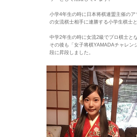
小学4年生の時に日本将棋連盟主催のア
の女流棋士相手に連勝する小学生棋士
中学2年生の時に女流2級でプロ棋士とな
その後も「女子将棋YAMADAチャレン
段に昇段しました。