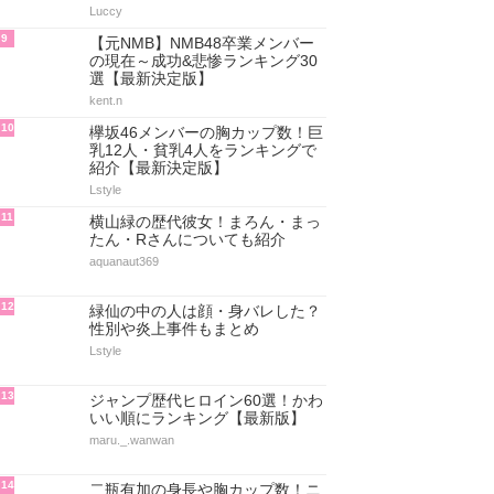
Luccy
9
【元NMB】NMB48卒業メンバー
の現在～成功&悲惨ランキング30
選【最新決定版】
kent.n
10
欅坂46メンバーの胸カップ数！巨
乳12人・貧乳4人をランキングで
紹介【最新決定版】
Lstyle
11
横山緑の歴代彼女！まろん・まっ
たん・Rさんについても紹介
aquanaut369
12
緑仙の中の人は顔・身バレした？
性別や炎上事件もまとめ
Lstyle
13
ジャンプ歴代ヒロイン60選！かわ
いい順にランキング【最新版】
maru._.wanwan
14
二瓶有加の身長や胸カップ数！ニ