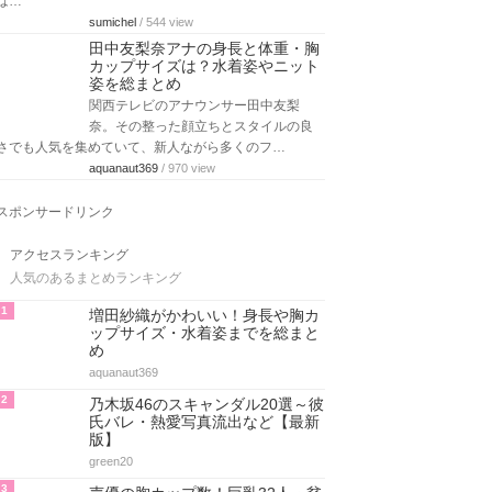
は…
sumichel
/ 544 view
田中友梨奈アナの身長と体重・胸
カップサイズは？水着姿やニット
姿を総まとめ
関西テレビのアナウンサー田中友梨
奈。その整った顔立ちとスタイルの良
さでも人気を集めていて、新人ながら多くのフ…
aquanaut369
/ 970 view
スポンサードリンク
アクセスランキング
人気のあるまとめランキング
1
増田紗織がかわいい！身長や胸カ
ップサイズ・水着姿までを総まと
め
aquanaut369
2
乃木坂46のスキャンダル20選～彼
氏バレ・熱愛写真流出など【最新
版】
green20
3