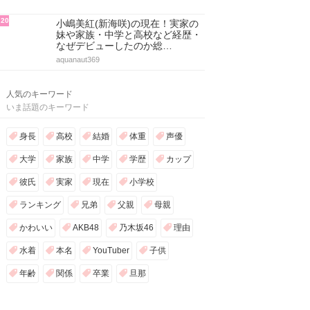
20
小嶋美紅(新海咲)の現在！実家の
妹や家族・中学と高校など経歴・
なぜデビューしたのか総…
aquanaut369
人気のキーワード
いま話題のキーワード
身長
高校
結婚
体重
声優
大学
家族
中学
学歴
カップ
彼氏
実家
現在
小学校
ランキング
兄弟
父親
母親
かわいい
AKB48
乃木坂46
理由
水着
本名
YouTuber
子供
年齢
関係
卒業
旦那