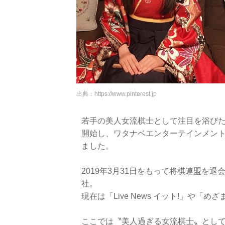
出典：
https://www.pinterest.jp
若手の美人女流棋士として注目を浴び
開始し、ワタナベエンターテインメン
ました。
2019年3月31日をもって将棋連盟を退
社。
現在は「Live News イット!」や「
ここでは〝美人過ぎる女流棋士〟とし