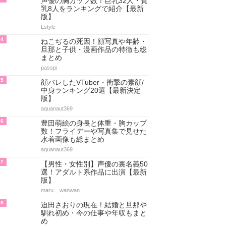
声優の胸カップ数！巨乳32人・貧
乳8人をランキングで紹介【最新
版】
Lstyle
4
ねこぢるの死因！顔写真や年齢・
旦那と子供・漫画作品の特徴も総
まとめ
passpi
5
顔バレしたVTuber・衝撃の素顔/
中身ランキング20選【最新決定
版】
aquanaut369
6
豊田萌絵の身長と体重・胸カップ
数！フライデーや写真集で見せた
水着画像も総まとめ
aquanaut369
7
【男性・女性別】声優の裏名義50
選！アダルト系作品に出演【最新
版】
maru._.wanwan
8
迫田さおりの現在！結婚と旦那や
馴れ初め・今の仕事や年収もまと
め