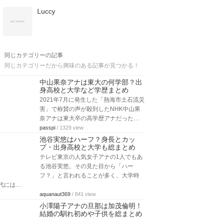
Luccy
同じカテゴリーの記事
同じカテゴリーだから興味のある記事が見つかる！
中山果奈アナは東大の何学部？出
身高校と大学など学歴まとめ
2021年7月に発生した「熱海市土石流災
害」で称賛の声が殺到したNHK中山果
奈アナは東大卒の高学歴アナだった…
passpi
/ 1329 view
池谷実悠はハーフ？身長とカッ
プ・出身高校と大学も総まとめ
テレビ東京の人気女子アナの1人でもあ
る池谷実悠。その見た目から「ハー
フ？」と言われることが多く、大学時
代には…
aquanaut369
/ 841 view
小澤陽子アナの旦那は加茂倫明！
結婚の馴れ初めや子供を総まとめ