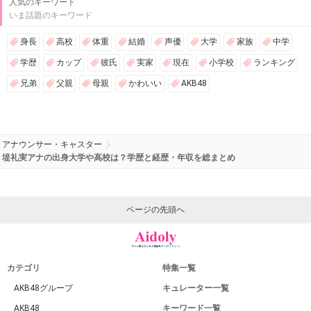
人気のキーワード
いま話題のキーワード
身長
高校
体重
結婚
声優
大学
家族
中学
学歴
カップ
彼氏
実家
現在
小学校
ランキング
兄弟
父親
母親
かわいい
AKB48
アナウンサー・キャスター
堤礼実アナの出身大学や高校は？学歴と経歴・年収を総まとめ
ページの先頭へ
カテゴリ
特集一覧
AKB48グループ
キュレーター一覧
AKB48
キーワード一覧