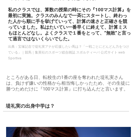
私のクラスでは、算数の授業の時にその『100マス計算』を
最初に実施。クラスのみんなで一斉にスタートし、終わっ
た人から順に手を挙げていって、計算の速さと正確さを競
っていました。私はたいてい一番早くに終えて、計算ミス
もほとんどなし。よくクラスで１番をとって、”無敗”と言っ
て過言ではないくらいでした。
出典：
宝塚記念で堤礼実アナが応援したい馬は？「一戦ごとにどんどん力をつけ
ている」｜競馬｜集英社のスポーツ総合雑誌 スポルティーバ 公式サイト web
Sportiva
ところがある日、転校生の1番の座を奪われた堤礼実さん
は、負けず嫌いの性格から相当悔しかったため、その生徒に
勝つためだけに『100マス計算』に打ち込んだと言います。
堤礼実の出身中学は？