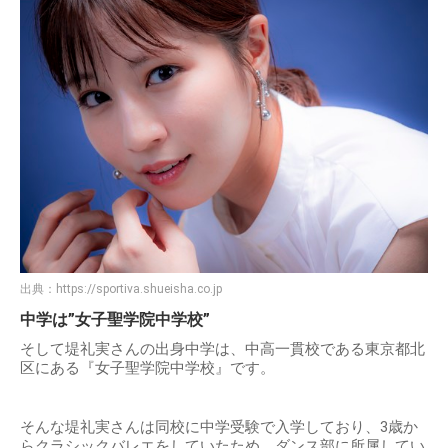
出典：
https://sportiva.shueisha.co.jp
中学は”女子聖学院中学校”
そして堤礼実さんの出身中学は、中高一貫校である東京都北
区にある『女子聖学院中学校』です。
そんな堤礼実さんは同校に中学受験で入学しており、3歳か
らクラシックバレエをしていたため、ダンス部に所属してい