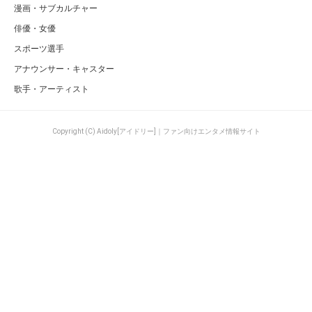
漫画・サブカルチャー
俳優・女優
スポーツ選手
アナウンサー・キャスター
歌手・アーティスト
Copyright (C) Aidoly[アイドリー]｜ファン向けエンタメ情報サイト