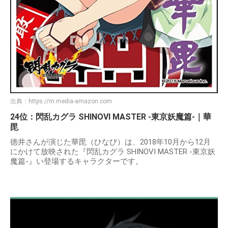
出典：
https://m.media-amazon.com
24位：閃乱カグラ SHINOVI MASTER -東京妖魔篇-｜華
毘
徳井さんが演じた華毘（ひなび）は、2018年10月から12月
にかけて放映された『閃乱カグラ SHINOVI MASTER -東京妖
魔篇-』い登場するキャラクターです。