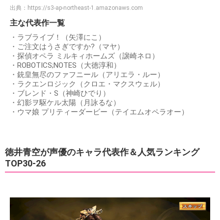
出典：
https://s3-ap-northeast-1.amazonaws.com
主な代表作一覧
・ラブライブ！（矢澤にこ）
・ご注文はうさぎですか?（マヤ）
・探偵オペラ ミルキィホームズ（譲崎ネロ）
・ROBOTICS;NOTES（大徳淳和）
・銃皇無尽のファフニール（アリエラ・ルー）
・ラクエンロジック（クロエ・マクスウェル）
・ブレンド・S（神崎ひでり）
・幻影ヲ駆ケル太陽（月詠るな）
・ウマ娘 プリティーダービー（テイエムオペラオー）
徳井青空が声優のキャラ代表作＆人気ランキング
TOP30-26