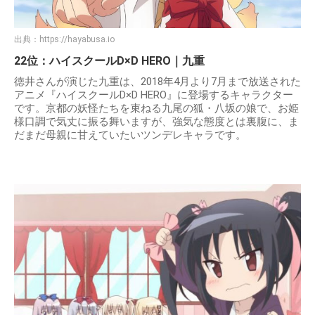
出典：
https://hayabusa.io
22位：ハイスクールD×D HERO｜九重
徳井さんが演じた九重は、2018年4月より7月まで放送された
アニメ『ハイスクールD×D HERO』に登場するキャラクター
です。京都の妖怪たちを束ねる九尾の狐・八坂の娘で、お姫
様口調で気丈に振る舞いますが、強気な態度とは裏腹に、ま
だまだ母親に甘えていたいツンデレキャラです。