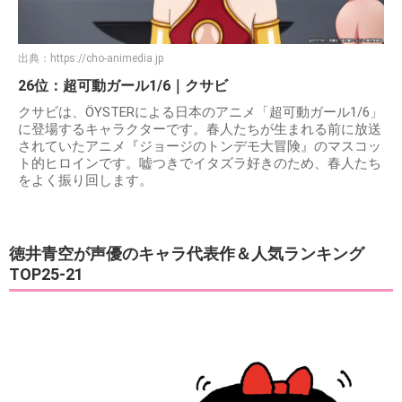
出典：
https://cho-animedia.jp
26位：超可動ガール1/6｜クサビ
クサビは、ÖYSTERによる日本のアニメ「超可動ガール1/6」
に登場するキャラクターです。春人たちが生まれる前に放送
されていたアニメ『ジョージのトンデモ大冒険』のマスコッ
ト的ヒロインです。嘘つきでイタズラ好きのため、春人たち
をよく振り回します。
徳井青空が声優のキャラ代表作＆人気ランキング
TOP25-21