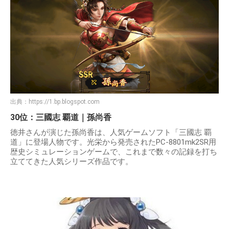
出典：
https://1.bp.blogspot.com
30位：三國志 覇道｜孫尚香
徳井さんが演じた孫尚香は、人気ゲームソフト「三國志 覇
道」に登場人物です。光栄から発売されたPC-8801mk2SR用
歴史シミュレーションゲームで、これまで数々の記録を打ち
立ててきた人気シリーズ作品です。