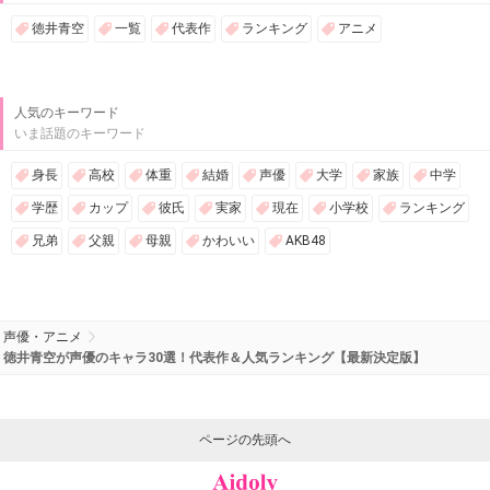
徳井青空
一覧
代表作
ランキング
アニメ
人気のキーワード
いま話題のキーワード
身長
高校
体重
結婚
声優
大学
家族
中学
学歴
カップ
彼氏
実家
現在
小学校
ランキング
兄弟
父親
母親
かわいい
AKB48
声優・アニメ
徳井青空が声優のキャラ30選！代表作＆人気ランキング【最新決定版】
ページの先頭へ