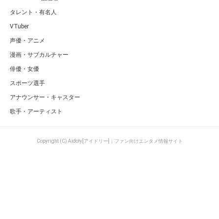
タレント・有名人
VTuber
声優・アニメ
漫画・サブカルチャー
俳優・女優
スポーツ選手
アナウンサー・キャスター
歌手・アーティスト
Copyright (C) Aidoly[アイドリー]｜ファン向けエンタメ情報サイト