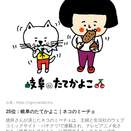
出典：
https://ogre.natalie.mu
25位：岐阜のたてかよこ｜ネコのミーチェ
徳井さんが演じたネコのミーチェは、主婦と生活社のウェブ
コミックサイト・パチクリ!で連載され、テレビアニメ化さ