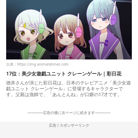
出典：
https://img.animatetimes.com
17位：美少女遊戯ユニット クレーンゲール｜彩日花
徳井さんが演じた彩日花は、日本のテレビアニメ「美少女遊
戯ユニット クレーンゲール」に登場するキャラクターで
す。父親は漁師で、「あんとんね」が口癖の17才です。
-----------------広告の後に次ページに続きます-----------------
広告 / スポンサーリンク