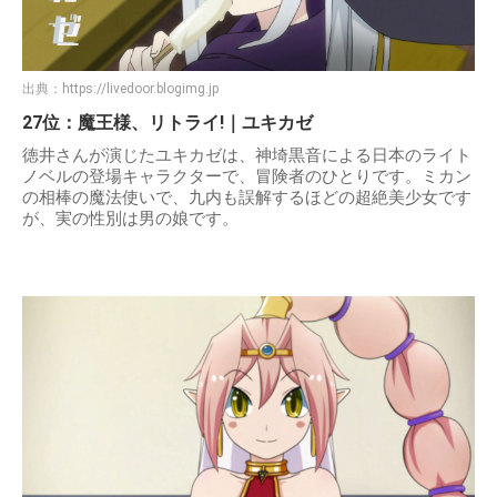
出典：
https://livedoor.blogimg.jp
27位：魔王様、リトライ!｜ユキカゼ
徳井さんが演じたユキカゼは、神埼黒音による日本のライト
ノベルの登場キャラクターで、冒険者のひとりです。ミカン
の相棒の魔法使いで、九内も誤解するほどの超絶美少女です
が、実の性別は男の娘です。