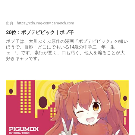
出典：
https://cdn.img-conv.gamerch.com
20位：ポプテピピック｜ポプ子
ポプ子は、大川ぶくぶ原作の漫画『ポプテピピック』の短い
ほうで、自称「どこにでもいる14歳の中学二゙年゙生゙
ェ゙!」です。素行が悪く、口も汚く、他人を煽ることが大
好きキャラです。