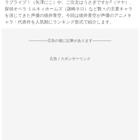
ラブライブ！（矢澤にこ）や、ご注文はうさぎですか?（マヤ）、
探偵オペラ ミルキィホームズ（譲崎ネロ）など数々の主要キャラ
を演じてきた声優の徳井青空。今回は徳井青空が声優のアニメキ
ャラ・代表作を人気順にランキング形式で紹介します。
--------------------広告の後に記事があります--------------------
広告 / スポンサーリンク