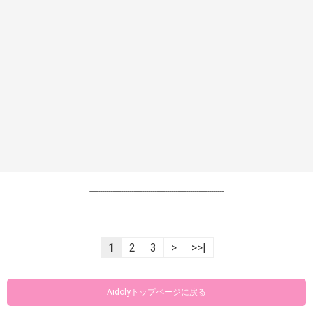
----------------------------------------------------------------
1
2
3
>
>>|
Aidolyトップページに戻る