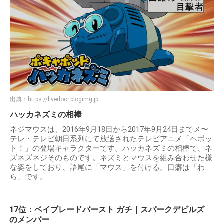
出典：
https://livedoor.blogimg.jp
ハッカネズミの相棒
ネジマウスは、2016年9月18日から2017年9月24日までメ〜
テレ・テレビ朝日系列にて放送されたテレビアニメ「ヘボッ
ト！」の登場キャラクターです。ハッカネズミの相棒で、ネ
ズネズネジそのものです。ネズミとマウスを組み合わせた様
な姿をしており、語尾に「マウス」を付ける。口癖は「わ
ら」です。
17位：ベイブレードバースト ガチ｜スパークデビルズ
のメンバー