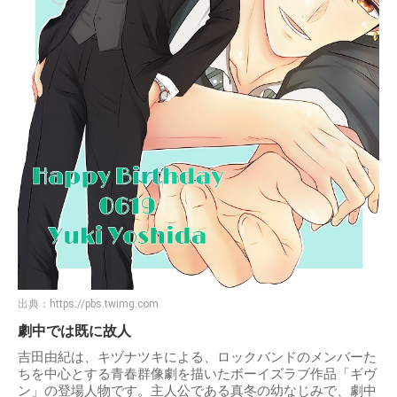
出典：
https://pbs.twimg.com
劇中では既に故人
吉田由紀は、キヅナツキによる、ロックバンドのメンバーた
ちを中心とする青春群像劇を描いたボーイズラブ作品「ギヴ
ン」の登場人物です。主人公である真冬の幼なじみで、劇中