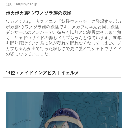
出典：
https://h1g.jp
ポカポカ族/ウワノソラ族の妖怪
ワカメくんは、人気アニメ「妖怪ウォッチ」に登場するポカ
ポカ族/ウワノソラ族の妖怪です。メカブちゃんと同じ妖怪
ダンサーズのメンバーで、彼らも以前との差異はそこまで無
く、シャドウサイドの姿もメカブちゃんと似ています。30年
も踊り続けていた為に体が萎れて踊れなくなってしまい、メ
カブちゃんが出て行った寂しさで更に萎れてシャドウサイド
の姿になっていました。
14位：メイドインアビス｜イェルメ