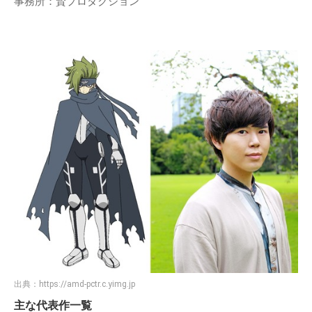
事務所：賢プロダクション
出典：
https://amd-pctr.c.yimg.jp
主な代表作一覧