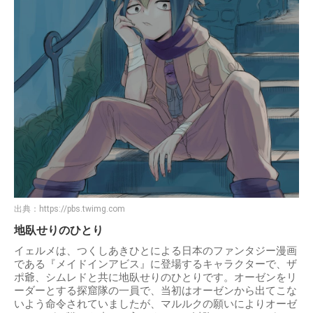
出典：
https://pbs.twimg.com
地臥せりのひとり
イェルメは、つくしあきひとによる日本のファンタジー漫画
である『メイドインアビス』に登場するキャラクターで、ザ
ポ爺、シムレドと共に地臥せりのひとりです。オーゼンをリ
ーダーとする探窟隊の一員で、当初はオーゼンから出てこな
いよう命令されていましたが、マルルクの願いによりオーゼ