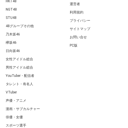
HKT48
運営者
NGT48
利用規約
STU48
プライバシー
48グループその他
サイトマップ
乃木坂46
お問い合せ
欅坂46
PC版
日向坂46
女性アイドル総合
男性アイドル総合
YouTuber・配信者
タレント・有名人
VTuber
声優・アニメ
漫画・サブカルチャー
俳優・女優
スポーツ選手