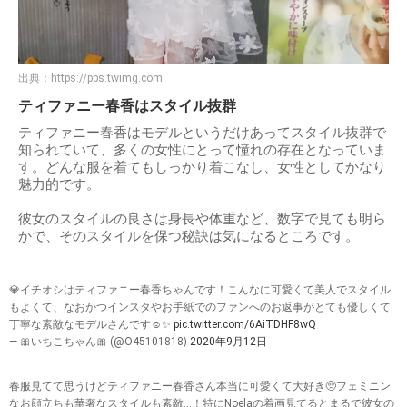
出典：
https://pbs.twimg.com
ティファニー春香はスタイル抜群
ティファニー春香はモデルというだけあってスタイル抜群で
知られていて、多くの女性にとって憧れの存在となっていま
す。どんな服を着てもしっかり着こなし、女性としてかなり
魅力的です。
彼女のスタイルの良さは身長や体重など、数字で見ても明ら
かで、そのスタイルを保つ秘訣は気になるところです。
💎イチオシはティファニー春香ちゃんです！こんなに可愛くて美人でスタイル
もよくて、なおかつインスタやお手紙でのファンへのお返事がとても優しくて
丁寧な素敵なモデルさんです☺️✨
pic.twitter.com/6AiTDHF8wQ
— 🎀いちこちゃん🎀 (@O45101818)
2020年9月12日
春服見てて思うけどティファニー春香さん本当に可愛くて大好き🥺フェミニン
なお顔立ちも華奢なスタイルも素敵…！特にNoelaの着画見てるとまるで彼女の