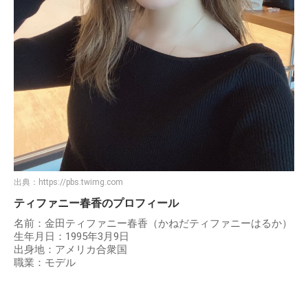
出典：
https://pbs.twimg.com
ティファニー春香のプロフィール
名前：金田ティファニー春香（かねだティファニーはるか）
生年月日：1995年3月9日
出身地：アメリカ合衆国
職業：モデル