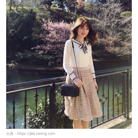
出典：
https://pbs.twimg.com