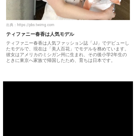
出典：
https://pbs.twimg.com
ティファニー春香は人気モデル
ティファニー春香は人気ファッション誌「JJ」でデビューし
たモデルで、現在は「美人百花」でモデルを務めています。
彼女はアメリカのミシガン州に生まれ、その後小学2年生の
ときに東京へ家族で帰国したため、育ちは日本です。