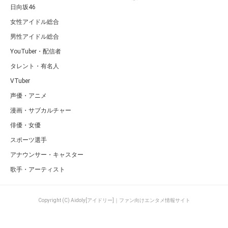
日向坂46
女性アイドル総合
男性アイドル総合
YouTuber・配信者
タレント・有名人
VTuber
声優・アニメ
漫画・サブカルチャー
俳優・女優
スポーツ選手
アナウンサー・キャスター
歌手・アーティスト
Copyright (C) Aidoly[アイドリー]｜ファン向けエンタメ情報サイト