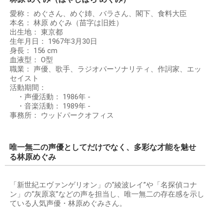
愛称： めぐさん、めぐ姉、バラさん、閣下、食料大臣
本名： 林原 めぐみ（苗字は旧姓）
出生地： 東京都
生年月日： 1967年3月30日
身長： 156 cm
血液型： O型
職業： 声優、歌手、ラジオパーソナリティ、作詞家、エッ
セイスト
活動期間：
・声優活動： 1986年 -
・音楽活動： 1989年 -
事務所： ウッドパークオフィス
唯一無二の声優としてだけでなく、多彩な才能を魅せ
る林原めぐみ
「新世紀エヴァンゲリオン」の“綾波レイ”や「名探偵コナ
ン」の“灰原哀”などの声を担当し、唯一無二の存在感を示し
ている人気声優・林原めぐみさん。