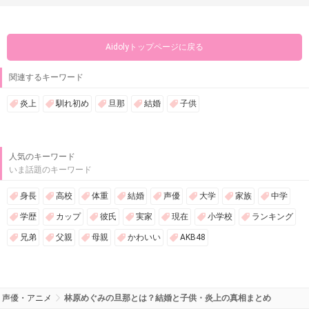
Aidolyトップページに戻る
関連するキーワード
炎上
馴れ初め
旦那
結婚
子供
人気のキーワード
いま話題のキーワード
身長
高校
体重
結婚
声優
大学
家族
中学
学歴
カップ
彼氏
実家
現在
小学校
ランキング
兄弟
父親
母親
かわいい
AKB48
声優・アニメ
林原めぐみの旦那とは？結婚と子供・炎上の真相まとめ