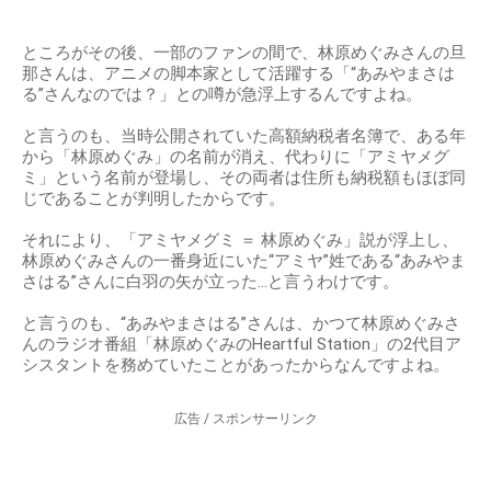
ところがその後、一部のファンの間で、林原めぐみさんの旦
那さんは、アニメの脚本家として活躍する「“あみやまさは
る”さんなのでは？」との噂が急浮上するんですよね。
と言うのも、当時公開されていた高額納税者名簿で、ある年
から「林原めぐみ」の名前が消え、代わりに「アミヤメグ
ミ」という名前が登場し、その両者は住所も納税額もほぼ同
じであることが判明したからです。
それにより、「アミヤメグミ ＝ 林原めぐみ」説が浮上し、
林原めぐみさんの一番身近にいた“アミヤ”姓である“あみやま
さはる”さんに白羽の矢が立った…と言うわけです。
と言うのも、“あみやまさはる”さんは、かつて林原めぐみさ
んのラジオ番組「林原めぐみのHeartful Station」の2代目ア
シスタントを務めていたことがあったからなんですよね。
広告 / スポンサーリンク