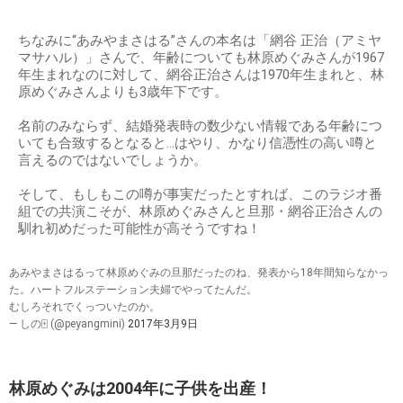
ちなみに“あみやまさはる”さんの本名は「網谷 正治（アミヤ
マサハル）」さんで、年齢についても林原めぐみさんが1967
年生まれなのに対して、網谷正治さんは1970年生まれと、林
原めぐみさんよりも3歳年下です。
名前のみならず、結婚発表時の数少ない情報である年齢につ
いても合致するとなると…はやり、かなり信憑性の高い噂と
言えるのではないでしょうか。
そして、もしもこの噂が事実だったとすれば、このラジオ番
組での共演こそが、林原めぐみさんと旦那・網谷正治さんの
馴れ初めだった可能性が高そうですね！
あみやまさはるって林原めぐみの旦那だったのね、発表から18年間知らなかっ
た。ハートフルステーション夫婦でやってたんだ。
むしろそれでくっついたのか。
— しの🀄️ (@peyangmini)
2017年3月9日
林原めぐみは2004年に子供を出産！