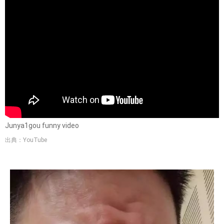
Junya1gou funny video
出典：YouTube