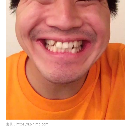
出典：
https://i.pinimg.com