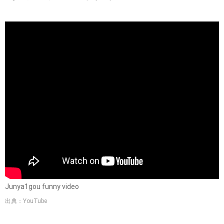
Junya1gou funny video
出典：YouTube