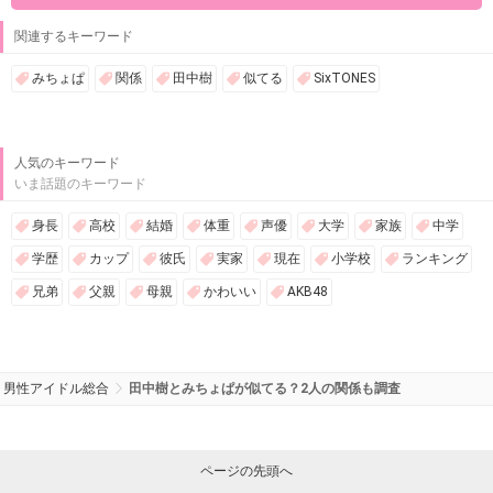
関連するキーワード
みちょぱ
関係
田中樹
似てる
SixTONES
人気のキーワード
いま話題のキーワード
身長
高校
結婚
体重
声優
大学
家族
中学
学歴
カップ
彼氏
実家
現在
小学校
ランキング
兄弟
父親
母親
かわいい
AKB48
男性アイドル総合
田中樹とみちょぱが似てる？2人の関係も調査
ページの先頭へ