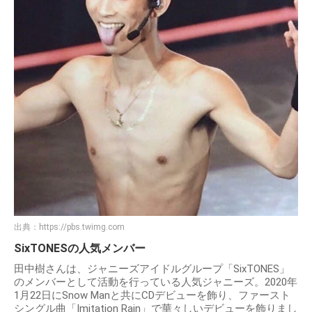
出典：
https://pbs.twimg.com
SixTONESの人気メンバー
田中樹さんは、ジャニーズアイドルグループ「SixTONES」
のメンバーとして活動を行っている人気ジャニーズ。2020年
1月22日にSnow Manと共にCDデビューを飾り、ファースト
シングル曲「Imitation Rain」で華々しいデビューを飾りまし