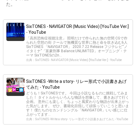
た。
SixTONES - NAVIGATOR (Music Video) [YouTube Ver.]
- YouTube
「高所恐怖症視聴注意」 照明だけで作られた無の空間 CGで作
られた空想の街 クールで無機質な世界に熱と命を吹き込む6人
SixTONES 「NAVIGATOR」 2020.7.22 Release フジテレビ“ノ
イタミナ”「富豪刑事 Balance:UNLIMITED」オープニング・テ
ーマ SixTONESの2n...
出典：SixTONES - NAVIGATOR (Music Video) [YouTube Ver.] - YouTube
SixTONES -Write a story- リレー形式で小説書きあげ
てみた - YouTube
どうも！SixTONESです。 今回は小説なるものに挑戦してみま
した！ タイトルからいろんな物語を想像して、書きあげて行く
企画。 意外にも楽しく、ちょっと風変わりな物語が出来上がっ
た気がします。 ぜひ、書籍化目指して頑張っていこうと思いま
す！ 僕たちのセカンドシングル「NAVIGATOR」いい感じに仕
上がってます...
出典：SixTONES -Write a story- リレー形式で小説書きあげてみた - YouTube