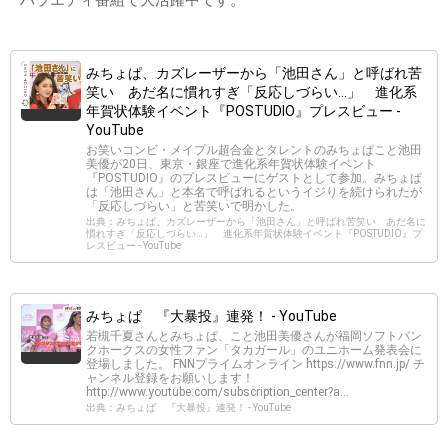
みちょぱ、カズレーザーから「池田さん」と呼ばれ苦
笑い あだ名に慣れすぎ「反応しづらい…」 進化系
年賀状体験イベント『POSTUDIO』プレスビュー -
YouTube
お笑いコンビ・メイプル超合金とタレントのみちょぱこと池田
美優が20日、東京・銀座で進化系年賀状体験イベント
『POSTUDIO』のプレスビューにゲストとして参加。みちょぱ
は「池田さん」と本名で呼ばれるというイジりを続けられたが
「反応しづらい」と苦笑いで明かした。
出典：みちょぱ、カズレーザーから「池田さん」と呼ばれ苦笑い あだ名に
慣れすぎ「反応しづらい…」 進化系年賀状体験イベント『POSTUDIO』プ
レスビュー - YouTube
みちょぱ 『大暴投』連発！ - YouTube
若槻千夏さんとみちょぱ、こと池田美優さんが福岡ソフトバン
クホークスの女性ファン「タカガール」のユニホーム発表会に
登場しました。 FNNプライムオンライン https://www.fnn.jp/ チ
ャンネル登録をお願いします！
http://www.youtube.com/subscription_center?a...
出典：みちょぱ 『大暴投』連発！ - YouTube