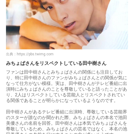
出典：
https://pbs.twimg.com
みちょぱさんをリスペクトしている田中樹さん
ファンは田中樹さんとみちょぱさんの関係にも注目してお
り、特に田中樹さんのファンがみちょぱさんとの関係が気に
なって仕方がない模様。実は、田中樹さんがテレビ番組に出
演時にみちょぱさんのことを尊敬していると語ったことがあ
り、2人はリスペクトしている芸能人とリスペクトされてい
る関係であることが明らかになっているようなのです。
田中樹さんがあるテレビ番組に出演時、尊敬している芸能界
のスターが誰なのか聞かれた際、みちょぱさんの本名で池田
美優さんの名前を回答。田中樹さんは本気でみちょぱさんを
尊敬しているため、みちょぱさんの芸名ではなく、本名の池