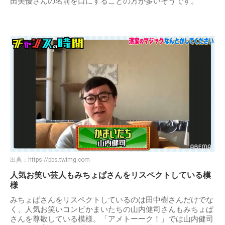
田美優さんの名前を口にすることの方が多いそうです。
出典：
https://pbs.twimg.com
人気お笑い芸人もみちょぱさんをリスペクトしている模
様
みちょぱさんをリスペクトしているのは田中樹さんだけでな
く、人気お笑いコンビかまいたちの山内健司さんもみちょぱ
さんを尊敬している模様。「アメトーーク！」では山内健司