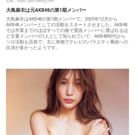
出典：
https://pbs.twimg.com
大島麻衣は元AKB48の第1期メンバー
大島麻衣はAKB48の第1期メンバーで、2005年12月から
AKB48メンバーとしての活動をスタートさせました。AKB48
では卒業までのほぼすべての曲で選抜メンバーに選ばれるほ
ど主要メンバーの1人として知られていて、AKB48時代から
ソロ活動も活発で、主に単独でテレビのバラエティ番組への
出演が多かったようです。