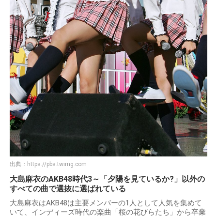
出典：
https://pbs.twimg.com
大島麻衣のAKB48時代3～「夕陽を見ているか?」以外の
すべての曲で選抜に選ばれている
大島麻衣はAKB48は主要メンバーの1人として人気を集めて
いて、インディーズ時代の楽曲「桜の花びらたち」から卒業