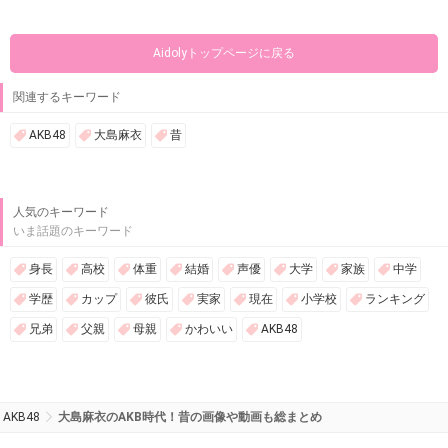
Aidolyトップページに戻る
関連するキーワード
AKB48
大島麻衣
昔
人気のキーワード
いま話題のキーワード
身長
高校
体重
結婚
声優
大学
家族
中学
学歴
カップ
彼氏
実家
現在
小学校
ランキング
兄弟
父親
母親
かわいい
AKB48
AKB48
大島麻衣のAKB時代！昔の画像や動画も総まとめ