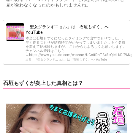
見が合わなくなったのかもしれませんね。
「聖女グランギニョル」は「石垣もずく」へ -
YouTube
本当は石垣もずくになったタイミングで出すつもりでした。。
早く作るつもりが結構時間がかかってしまいました… もう名前
を変えて結構経ちますが、 これからもよろしくお願いします。
チャンネル登録はこちら
→https://www.youtube.com/channel/UCottDnTSx8cQIelLKDfPANg.
出典：「聖女グランギニョル」は「石垣もずく」へ - YouTube
石垣もずくが炎上した真相とは？