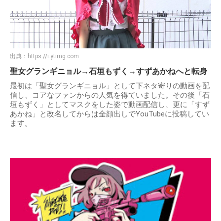
出典：
https://i.ytimg.com
聖女グランギニョル→石垣もずく→すずあかねへと転身
最初は「聖女グランギニョル」として下ネタ寄りの動画を配
信し、コアなファンからの人気を得ていました。その後「石
垣もずく」としてマスクをした姿で動画配信し、更に「すず
あかね」と改名してからは全顔出しでYouTubeに投稿してい
ます。