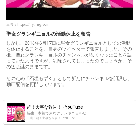
出典：
https://i.ytimg.com
聖女グランギニョルの活動休止を報告
しかし、2016年6月17日に聖女グランギニョルとしての活動
を休止することを、自身のツイッターで報告しました。その
後、聖女グランギニョルのチャンネルがなくなったことを語
っていたようですが、削除されてしまったのでしょうか。そ
の辺は謎のままです。
そのため「石垣もずく」として新たにチャンネルを開設し、
動画配信を再開しています。
超！大事な報告！ - YouTube
新生、本気で素なグランギニョルだ！
出典：超！大事な報告！ - YouTube