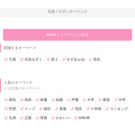
広告 / スポンサーリンク
Aidolyトップページに戻る
関連するキーワード
引退
石垣もずく
炎上
すずあかね
現在
人気のキーワード
いま話題のキーワード
身長
高校
体重
結婚
声優
大学
家族
中学
学歴
カップ
彼氏
実家
現在
小学校
ランキング
兄弟
父親
母親
かわいい
AKB48