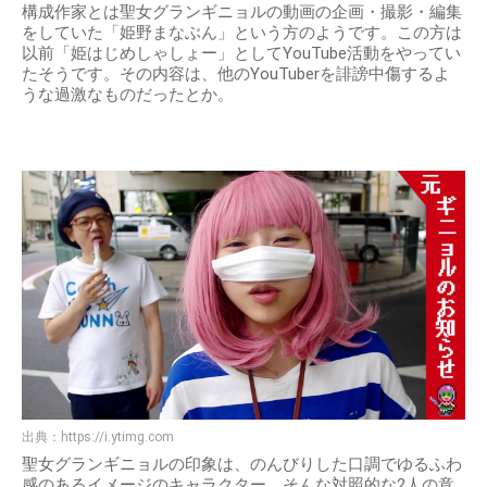
構成作家とは聖女グランギニョルの動画の企画・撮影・編集
をしていた「姫野まなぶん」という方のようです。この方は
以前「姫はじめしゃしょー」としてYouTube活動をやってい
たそうです。その内容は、他のYouTuberを誹謗中傷するよ
うな過激なものだったとか。
出典：
https://i.ytimg.com
聖女グランギニョルの印象は、のんびりした口調でゆるふわ
感のあるイメージのキャラクター。そんな対照的な2人の意