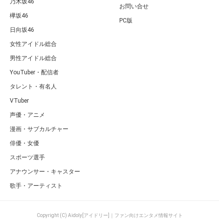
乃木坂46
お問い合せ
欅坂46
PC版
日向坂46
女性アイドル総合
男性アイドル総合
YouTuber・配信者
タレント・有名人
VTuber
声優・アニメ
漫画・サブカルチャー
俳優・女優
スポーツ選手
アナウンサー・キャスター
歌手・アーティスト
Copyright (C) Aidoly[アイドリー]｜ファン向けエンタメ情報サイト