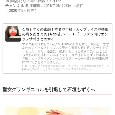
1動画あたりの再生回数：6万146回
チャンネル運用期間：2016年06月23日～現在
（2020年5月現在）
石垣もずくの素顔！本名や年齢・カップサイズや整形
の噂を総まとめ | Aidoly[アイドリー]｜ファン向けエン
タメ情報まとめサイト
マスク姿で活動していたYouTuberの石垣もずく。現在は「すず
あかね」へと改名してマスク姿から素顔を晒し再スタートを切
りました。また、過去に「整形」という言葉を口にしたことか
ら整形の噂も流れているようです。今回は石垣もずくの本名や
年齢、カップサイズといったプロフィールから素顔や整形の噂
についてまとめてみました。
出典：石垣もずくの素顔！本名や年齢・カップサイズや整形の噂を総まとめ
| Aidoly[アイドリー]｜ファン向けエンタメ情報まとめサイト
聖女グランギニョルを引退して石垣もずくへ