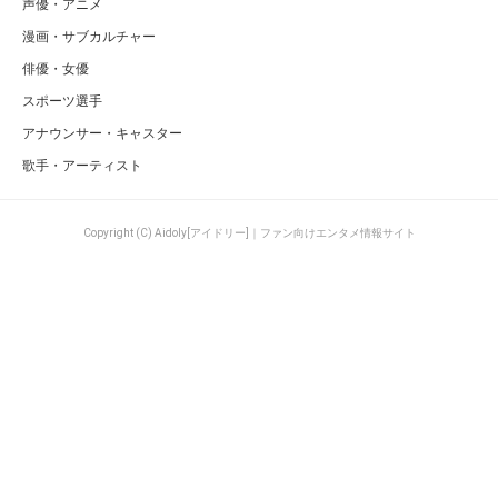
声優・アニメ
漫画・サブカルチャー
俳優・女優
スポーツ選手
アナウンサー・キャスター
歌手・アーティスト
Copyright (C) Aidoly[アイドリー]｜ファン向けエンタメ情報サイト