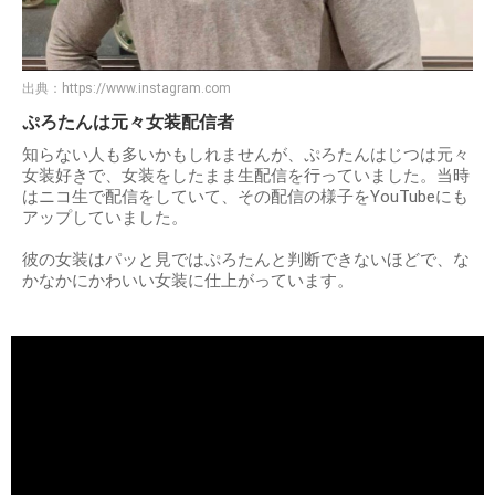
出典：
https://www.instagram.com
ぷろたんは元々女装配信者
知らない人も多いかもしれませんが、ぷろたんはじつは元々
女装好きで、女装をしたまま生配信を行っていました。当時
はニコ生で配信をしていて、その配信の様子をYouTubeにも
アップしていました。
彼の女装はパッと見ではぷろたんと判断できないほどで、な
かなかにかわいい女装に仕上がっています。