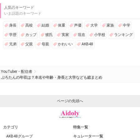
人気のキーワード
いま話題のキーワード
身長
高校
結婚
体重
声優
大学
家族
中学
学歴
カップ
彼氏
実家
現在
小学校
ランキング
兄弟
父親
母親
かわいい
AKB48
YouTuber・配信者
ぷろたんの年収は？本名や年齢・身長と大学なども総まとめ
ページの先頭へ
カテゴリ
特集一覧
AKB48グループ
キュレーター一覧