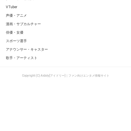
VTuber
声優・アニメ
漫画・サブカルチャー
俳優・女優
スポーツ選手
アナウンサー・キャスター
歌手・アーティスト
Copyright (C) Aidoly[アイドリー]｜ファン向けエンタメ情報サイト