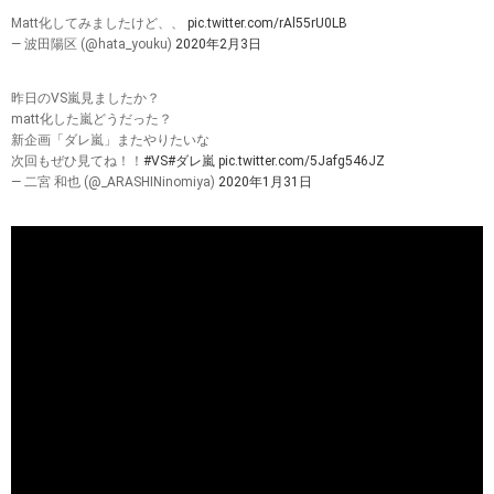
Matt化してみましたけど、、
pic.twitter.com/rAl55rU0LB
— 波田陽区 (@hata_youku)
2020年2月3日
昨日のVS嵐見ましたか？
matt化した嵐どうだった？
新企画「ダレ嵐」またやりたいな
次回もぜひ見てね！！
#VS
#ダレ嵐
pic.twitter.com/5Jafg546JZ
— 二宮 和也 (@_ARASHINinomiya)
2020年1月31日