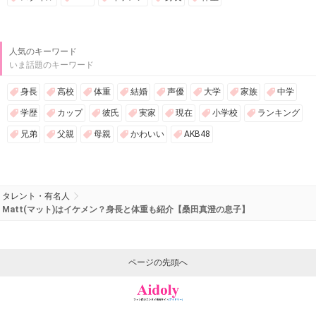
人気のキーワード
いま話題のキーワード
身長
高校
体重
結婚
声優
大学
家族
中学
学歴
カップ
彼氏
実家
現在
小学校
ランキング
兄弟
父親
母親
かわいい
AKB48
タレント・有名人
Matt(マット)はイケメン？身長と体重も紹介【桑田真澄の息子】
ページの先頭へ