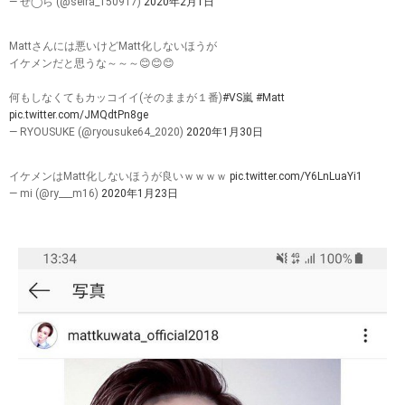
— せ◯ら (@seira_150917)
2020年2月1日
Mattさんには悪いけどMatt化しないほうが
イケメンだと思うな～～～😊😊😊
何もしなくてもカッコイイ(そのままが１番)
#VS嵐
#Matt
pic.twitter.com/JMQdtPn8ge
— RYOUSUKE (@ryousuke64_2020)
2020年1月30日
イケメンはMatt化しないほうが良いｗｗｗｗ
pic.twitter.com/Y6LnLuaYi1
— mi (@ry___m16)
2020年1月23日