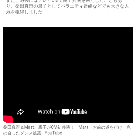
また、過去にはテレビCMで親子共演を果たしたこともあ
り、桑田真澄の息子としてバラエティ番組などでも大きな人
気を獲得しました。
桑田真澄＆Matt、親子がCM初共演！「Matt、お前の道を行け」息
の合ったダンス披露 - YouTube