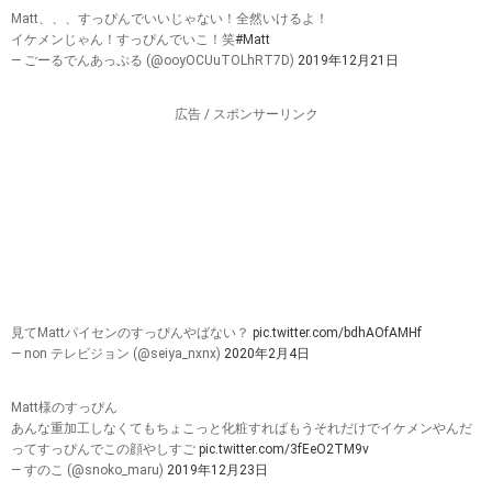
Matt、、、すっぴんでいいじゃない！全然いけるよ！
イケメンじゃん！すっぴんでいこ！笑
#Matt
— ごーるでんあっぷる (@ooyOCUuTOLhRT7D)
2019年12月21日
広告 / スポンサーリンク
見てMattパイセンのすっぴんやばない？
pic.twitter.com/bdhAOfAMHf
— non テレビジョン (@seiya_nxnx)
2020年2月4日
Matt様のすっぴん
あんな重加工しなくてもちょこっと化粧すればもうそれだけでイケメンやんだ
ってすっぴんでこの顔やしすご
pic.twitter.com/3fEeO2TM9v
— すのこ (@snoko_maru)
2019年12月23日