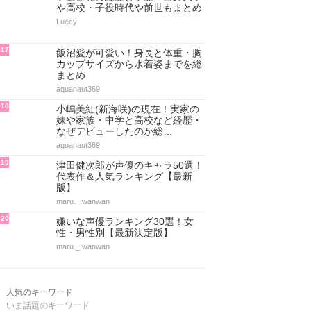
や高校・子役時代や前世もまとめ
Luccy
17
飯沼愛が可愛い！身長と体重・胸
カップサイズから水着姿までを総
まとめ
aquanaut369
18
小嶋美紅(新海咲)の現在！実家の
妹や家族・中学と高校など経歴・
なぜデビューしたのか総…
aquanaut369
19
津田健次郎が声優のキャラ50選！
代表作＆人気ランキング【最新
版】
maru._.wanwan
20
嫌いな声優ランキング30選！女
性・男性別【最新決定版】
maru._.wanwan
人気のキーワード
いま話題のキーワード