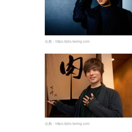
出典：
https://pbs.twimg.com
出典：
https://pbs.twimg.com