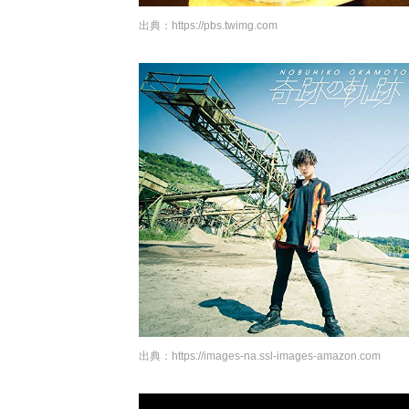
出典：
https://pbs.twimg.com
出典：
https://images-na.ssl-images-amazon.com