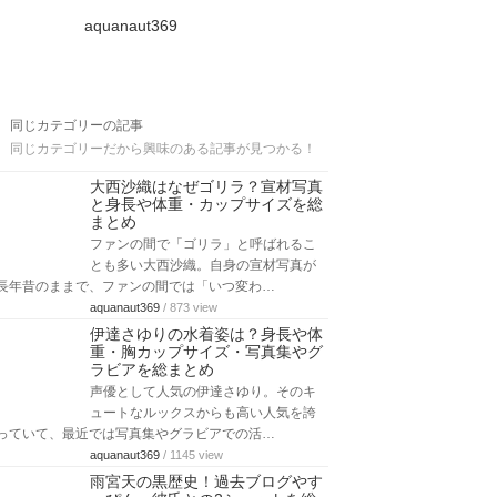
aquanaut369
同じカテゴリーの記事
同じカテゴリーだから興味のある記事が見つかる！
大西沙織はなぜゴリラ？宣材写真
と身長や体重・カップサイズを総
まとめ
ファンの間で「ゴリラ」と呼ばれるこ
とも多い大西沙織。自身の宣材写真が
長年昔のままで、ファンの間では「いつ変わ…
aquanaut369
/ 873 view
伊達さゆりの水着姿は？身長や体
重・胸カップサイズ・写真集やグ
ラビアを総まとめ
声優として人気の伊達さゆり。そのキ
ュートなルックスからも高い人気を誇
っていて、最近では写真集やグラビアでの活…
aquanaut369
/ 1145 view
雨宮天の黒歴史！過去ブログやす