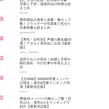
ねこぢるの死因！顔写真や年齢・
旦那と子供・漫画作品の特徴も総
まとめ
passpi
6
豊田萌絵の身長と体重・胸カップ
数！フライデーや写真集で見せた
水着画像も総まとめ
aquanaut369
7
【男性・女性別】声優の裏名義50
選！アダルト系作品に出演【最新
版】
maru._.wanwan
8
迫田さおりの現在！結婚と旦那や
馴れ初め・今の仕事や年収もまと
め
Luccy
9
【元NMB】NMB48卒業メンバー
の現在～成功&悲惨ランキング30
選【最新決定版】
kent.n
10
欅坂46メンバーの胸カップ数！巨
乳12人・貧乳4人をランキングで
紹介【最新決定版】