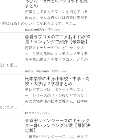
っぴん・彼氏との2ショットを総
まとめ
声優として多くのファンを抱えている
雨宮天。そんな彼女には過去に黒歴史
と呼ばれるものがいくつかあるようで、そこ…
aquanaut369
/ 764 view
恋愛ラブコメのアニメおすすめ90
選！ランキングで紹介【最新版】
恋愛ストーリーの中にどこか「クス
ッ」と笑える軽いタッチのコメディ要
素を兼ね備えた恋愛ラブコメ。どこか
自分と重…
maru._.wanwan
/ 1805 view
松本梨香の出身小学校・中学・高
校・大学は？学歴まとめ
テレビアニメ版「ポケットモンスタ
ー」シリーズのサトシ役などでおなじ
みの大物声優の松本梨香さん。日本中
のアニメ…
kent.n
/ 558 view
東京卍リベンジャーズのキャラク
ター嫌いランキング18選【最新決
定版】
「東京卍リベンジャーズ」は、不良だ