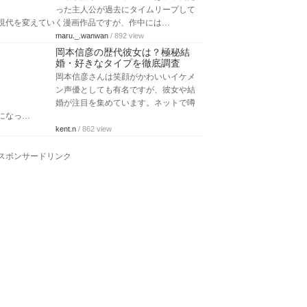
った主人公が過去にタイムリープして
現代を変えていく漫画作品ですが、作中には…
maru._.wanwan
/ 892 view
岡本信彦の歴代彼女は？極秘結
婚・好きなタイプを徹底調査
岡本信彦さんは笑顔がかわいいイケメ
ン声優としても有名ですが、彼女や結
婚が注目を集めています。ネットで噂
になっ…
kent.n
/ 862 view
スポンサードリンク