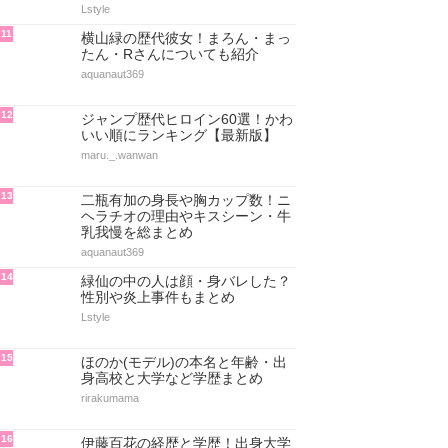
Lstyle
11
横山緑の歴代彼女！まろん・まっ
たん・Rさんについても紹介
aquanaut369
12
ジャンプ歴代ヒロイン60選！かわ
いい順にランキング【最新版】
maru._.wanwan
13
二瓶有加の身長や胸カップ数！ニ
ヘラチオの理由やキスシーン・牛
乳我慢を総まとめ
aquanaut369
14
緑仙の中の人は顔・身バレした？
性別や炎上事件もまとめ
Lstyle
15
ほのか(モデル)の本名と年齢・出
身高校と大学など学歴まとめ
rirakumama
16
伊藤百花の経歴と学歴！出身大学