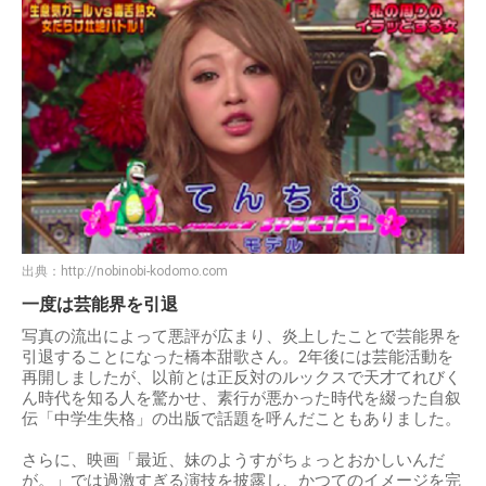
出典：
http://nobinobi-kodomo.com
一度は芸能界を引退
写真の流出によって悪評が広まり、炎上したことで芸能界を
引退することになった橋本甜歌さん。2年後には芸能活動を
再開しましたが、以前とは正反対のルックスで天才てれびく
ん時代を知る人を驚かせ、素行が悪かった時代を綴った自叙
伝「中学生失格」の出版で話題を呼んだこともありました。
さらに、映画「最近、妹のようすがちょっとおかしいんだ
が。」では過激すぎる演技を披露し、かつてのイメージを完