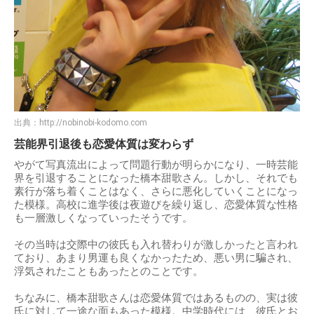
出典：
http://nobinobi-kodomo.com
芸能界引退後も恋愛体質は変わらず
やがて写真流出によって問題行動が明らかになり、一時芸能
界を引退することになった橋本甜歌さん。しかし、それでも
素行が落ち着くことはなく、さらに悪化していくことになっ
た模様。高校に進学後は夜遊びを繰り返し、恋愛体質な性格
も一層激しくなっていったそうです。
その当時は交際中の彼氏も入れ替わりが激しかったと言われ
ており、あまり男運も良くなかったため、悪い男に騙され、
浮気されたこともあったとのことです。
ちなみに、橋本甜歌さんは恋愛体質ではあるものの、実は彼
氏に対して一途な面もあった模様。中学時代には、彼氏とお