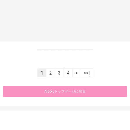
----------------------------------------------------------------
1
2
3
4
>
>>|
Aidolyトップページに戻る