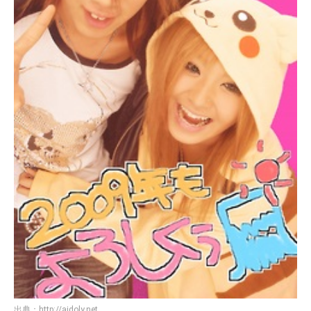
出典：
http://aidoly.net