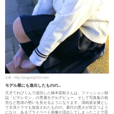
出典：
http://jongjong2323.com
モデル業にも進出したものの…
天才てれびくんで成功した橋本甜歌さんは、ファッション雑
誌「ピチレモン」の専属モデルデビュー、そして写真集の発
売など怒涛の勢いを見せるようになります。清純派女優とし
て主演ドラマも放送されたものの、素行の悪さが目立つよう
になり、あるプライベート画像が流出してしまったことで芸