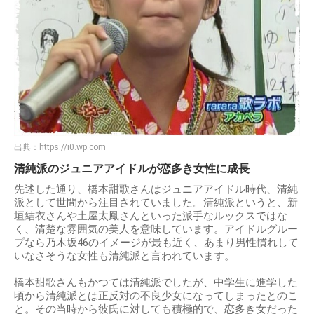
出典：
https://i0.wp.com
清純派のジュニアアイドルが恋多き女性に成長
先述した通り、橋本甜歌さんはジュニアアイドル時代、清純
派として世間から注目されていました。清純派というと、新
垣結衣さんや土屋太鳳さんといった派手なルックスではな
く、清楚な雰囲気の美人を意味しています。アイドルグルー
プなら乃木坂46のイメージが最も近く、あまり男性慣れして
いなさそうな女性も清純派と言われています。
橋本甜歌さんもかつては清純派でしたが、中学生に進学した
頃から清純派とは正反対の不良少女になってしまったとのこ
と。その当時から彼氏に対しても積極的で、恋多き女だった