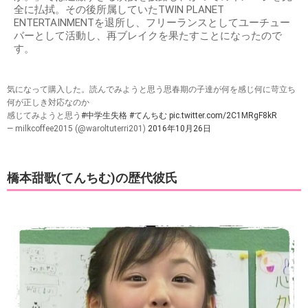
全に払拭。その後所属していたTWIN PLANET
ENTERTAINMENTを退所し、フリーランスとしてユーチュー
バーとして活動し、再ブレイクを果たすことになったので
す。
気になって購入した。読んでみようと思う思春期の子達が何を感じ何に苛立ち
何が正しき対応なのか
感じてみようと思う
#中学生失格
#てんちむ
pic.twitter.com/2C1MRgF8kR
— milkcoffee2015 (@waroltuterri201)
2016年10月26日
橋本甜歌(てんちむ)の歴代彼氏