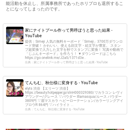
能活動を休止し、所属事務所であったホリプロも退所するこ
とになってしまったのです。
家にナイトプール作って男呼ぼうと思った結果 -
YouTube
提供：Simeji 人気の無料キーボード「Simeji」3700万ダウンロ
ード突破！ かわいい、使える顔文字・絵文字が豊富。 スタン
プ超変換で入力した文字を秒でスタンプに変換！ 写真や動画で
「じぶんキーボード」を作ろう！ ▼ダウンロードはこちら
https://go.onelink.me/J2a5/1371d3e...
出典：家にナイトプール作って男呼ぼうと思った結果 - YouTube
てんちむ、秋仕様に変身する - YouTube
elyts 渋谷 【エリーツ 渋谷】
https://beauty.hotpepper.jp/slnH000329380/ ▽カラコン レヴィ
アワンデー/グレース ▽パウダー Illamasqua/ルース パウダー
3809円 ▽眉マスカラ ヘビーローテーション/カラーリングアイ
ブロウR 864円 ▽ハイライト ...
出典：てんちむ、秋仕様に変身する - YouTube