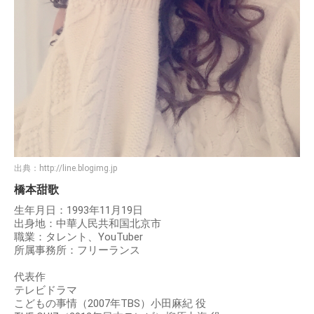
出典：
http://line.blogimg.jp
橋本甜歌
生年月日：1993年11月19日
出身地：中華人民共和国北京市
職業：タレント、YouTuber
所属事務所：フリーランス
代表作
テレビドラマ
こどもの事情（2007年TBS）小田麻紀 役