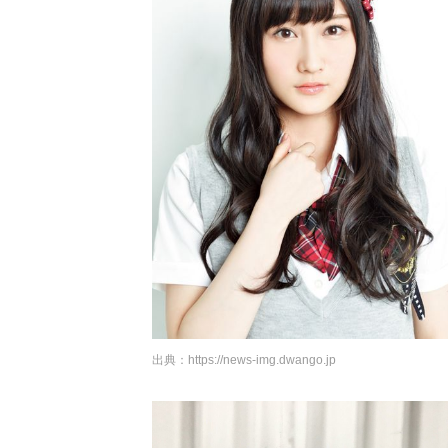
出典：
https://news-img.dwango.jp