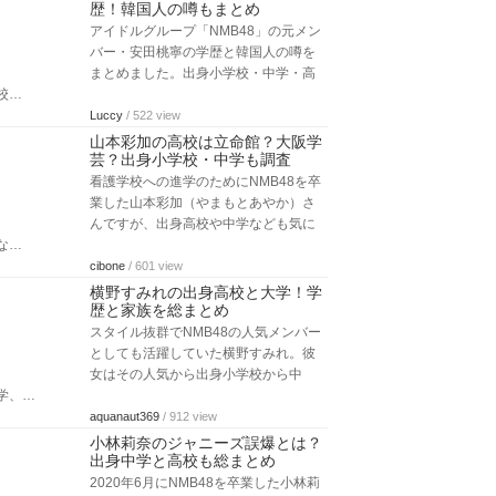
歴！韓国人の噂もまとめ
アイドルグループ「NMB48」の元メン
バー・安田桃寧の学歴と韓国人の噂を
まとめました。出身小学校・中学・高
校…
Luccy
/ 522 view
山本彩加の高校は立命館？大阪学
芸？出身小学校・中学も調査
看護学校への進学のためにNMB48を卒
業した山本彩加（やまもとあやか）さ
んですが、出身高校や中学なども気に
な…
cibone
/ 601 view
横野すみれの出身高校と大学！学
歴と家族を総まとめ
スタイル抜群でNMB48の人気メンバー
としても活躍していた横野すみれ。彼
女はその人気から出身小学校から中
学、…
aquanaut369
/ 912 view
小林莉奈のジャニーズ誤爆とは？
出身中学と高校も総まとめ
2020年6月にNMB48を卒業した小林莉