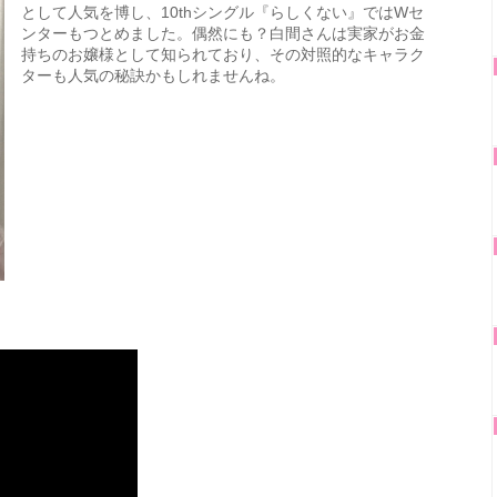
として人気を博し、10thシングル『らしくない』ではWセ
ンターもつとめました。偶然にも？白間さんは実家がお金
持ちのお嬢様として知られており、その対照的なキャラク
ターも人気の秘訣かもしれませんね。