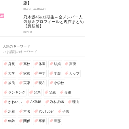
版】
maru._.wanwan
20
乃木坂46の1期生～全メンバー人
気順＆プロフィールと現在まとめ
【最新版】
kent.n
人気のキーワード
いま話題のキーワード
身長
高校
体重
結婚
声優
大学
家族
中学
学歴
カップ
彼氏
実家
現在
小学校
ランキング
兄弟
父親
母親
かわいい
AKB48
乃木坂46
理由
水着
本名
YouTuber
子供
年齢
関係
卒業
旦那