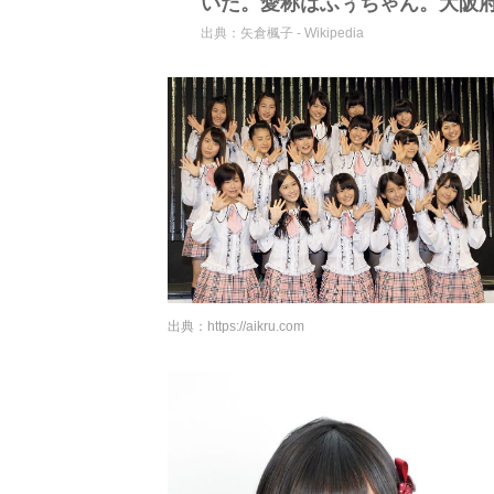
いた。愛称はふぅちゃん。大阪
出典：
矢倉楓子 - Wikipedia
出典：
https://aikru.com