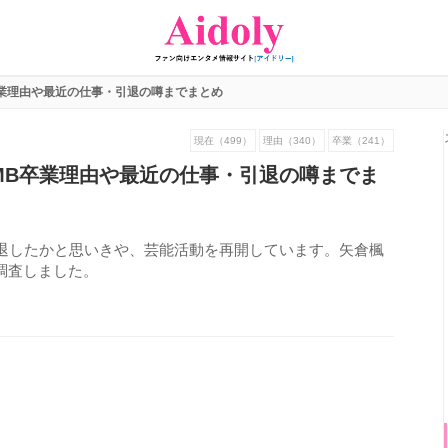
業理由や最近の仕事・引退の噂までまとめ
現在（499）
理由（340）
卒業（241）
MB卒業理由や最近の仕事・引退の噂までま
引退したかと思いきや、芸能活動を再開しています。矢倉楓
調査しました。
1340
view