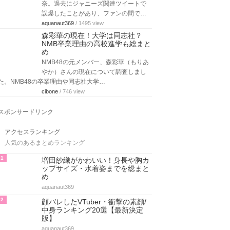
奈。過去にジャニーズ関連ツイートで
誤爆したことがあり、ファンの間で…
aquanaut369
/ 1495 view
森彩華の現在！大学は同志社？
NMB卒業理由の高校進学も総まと
め
NMB48の元メンバー、森彩華（もりあ
やか）さんの現在について調査しまし
た。NMB48の卒業理由や同志社大学…
cibone
/ 746 view
スポンサードリンク
アクセスランキング
人気のあるまとめランキング
1
増田紗織がかわいい！身長や胸カ
ップサイズ・水着姿までを総まと
め
aquanaut369
2
顔バレしたVTuber・衝撃の素顔/
中身ランキング20選【最新決定
版】
aquanaut369