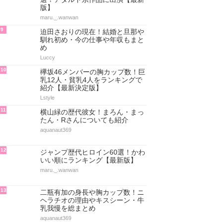
版】
maru._.wanwan
9
迫田さおりの現在！結婚と旦那や
馴れ初め・今の仕事や年収もまと
め
Luccy
10
欅坂46メンバーの胸カップ数！巨
乳12人・貧乳4人をランキングで
紹介【最新決定版】
Lstyle
11
横山緑の歴代彼女！まろん・まっ
たん・Rさんについても紹介
aquanaut369
12
ジャンプ歴代ヒロイン60選！かわ
いい順にランキング【最新版】
maru._.wanwan
13
二瓶有加の身長や胸カップ数！ニ
ヘラチオの理由やキスシーン・牛
乳我慢を総まとめ
aquanaut369