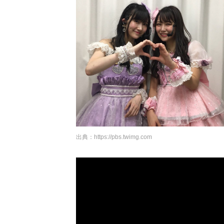
出典：
https://pbs.twimg.com