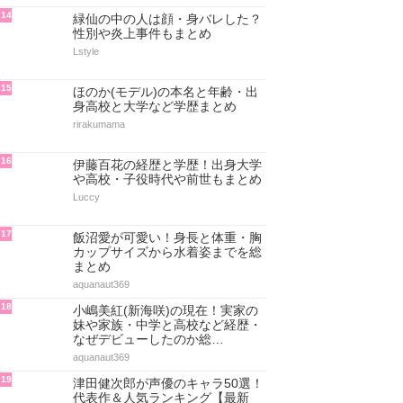
14
緑仙の中の人は顔・身バレした？
性別や炎上事件もまとめ
Lstyle
15
ほのか(モデル)の本名と年齢・出
身高校と大学など学歴まとめ
rirakumama
16
伊藤百花の経歴と学歴！出身大学
や高校・子役時代や前世もまとめ
Luccy
17
飯沼愛が可愛い！身長と体重・胸
カップサイズから水着姿までを総
まとめ
aquanaut369
18
小嶋美紅(新海咲)の現在！実家の
妹や家族・中学と高校など経歴・
なぜデビューしたのか総…
aquanaut369
19
津田健次郎が声優のキャラ50選！
代表作＆人気ランキング【最新