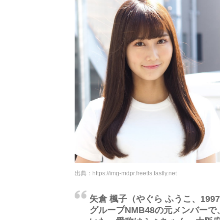
出典：
https://img-mdpr.freetls.fastly.net
矢倉 楓子（やぐら ふうこ、199
グループNMB48の元メンバーで、