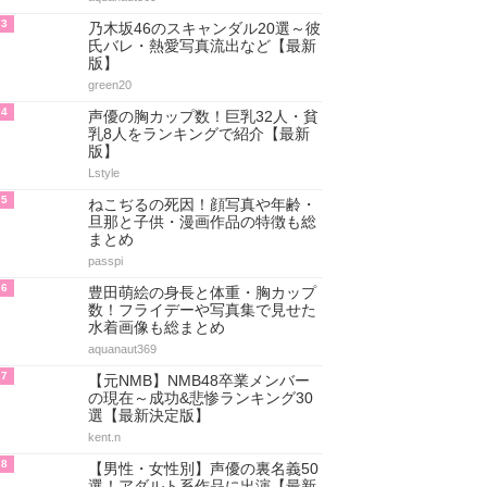
3
乃木坂46のスキャンダル20選～彼
氏バレ・熱愛写真流出など【最新
版】
green20
4
声優の胸カップ数！巨乳32人・貧
乳8人をランキングで紹介【最新
版】
Lstyle
5
ねこぢるの死因！顔写真や年齢・
旦那と子供・漫画作品の特徴も総
まとめ
passpi
6
豊田萌絵の身長と体重・胸カップ
数！フライデーや写真集で見せた
水着画像も総まとめ
aquanaut369
7
【元NMB】NMB48卒業メンバー
の現在～成功&悲惨ランキング30
選【最新決定版】
kent.n
8
【男性・女性別】声優の裏名義50
選！アダルト系作品に出演【最新