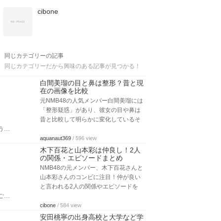
cibone
同じカテゴリーの記事
同じカテゴリーだから興味のある記事が見つかる！
白間美瑠の目と鼻は整形？昔と現
在の画像を比較
元NMB48の人気メンバー白間美瑠には
「整形疑惑」があり、彼女の目や鼻は
昔と比較して明らかに変化しているそ
う…
aquanaut369
/ 596 view
木下百花と山本彩は仲良し！2人
の関係・エピソードまとめ
NMB48の元メンバー、木下百花さんと
山本彩さんのコンビに注目！仲が良い
と言われる2人の関係やエピソードを
ご…
cibone
/ 584 view
安田桃寧の出身高校と大学など学