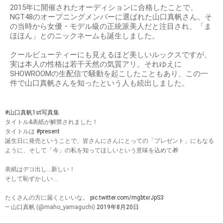
2015年に開催されたオーディションに合格したことで、
NGT48のオープニングメンバーに選ばれた山口真帆さん。そ
の当時から女優・モデル級の正統派美人だと注目され、「ま
ほほん」とのニックネームも誕生しました。
クールビューティーにも見えるほど美しいルックスですが、
実は本人の性格は若干天然の気質アリ。それゆえに
SHOWROOMの生配信で騒動を起こしたこともあり、この一
件で山口真帆さんを知ったという人も続出しました。
#山口真帆1st写真集
タイトル&表紙が解禁されました！
タイトルは
#present
誕生日に発売ということで、皆さんにさんにとっての「プレゼント」にもなる
ように、そして「今」の私を知ってほしいという意味を込めて🎁
表紙はデコ出し…新しい！
そして恥ずかしい…
たくさんの方に届くといいな。
pic.twitter.com/mgbtxrJpS3
— 山口真帆 (@maho_yamaguchi)
2019年8月20日