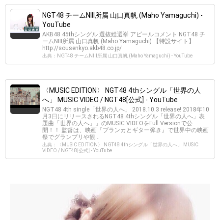
NGT48 チームNIII所属 山口真帆 (Maho Yamaguchi) -
YouTube
AKB48 45thシングル 選抜総選挙 アピールコメント NGT48 チ
ームNIII所属 山口真帆 (Maho Yamaguchi) 【特設サイト】
http://sousenkyo.akb48.co.jp/
出典：NGT48 チームNIII所属 山口真帆 (Maho Yamaguchi) - YouTube
〈MUSIC EDITION〉 NGT48 4thシングル「世界の人
へ」 MUSIC VIDEO / NGT48[公式] - YouTube
NGT48 4th single「世界の人へ」 2018.10.3 release! 2018年10
月3日にリリースされるNGT48 4thシングル「世界の人へ」表
題曲「世界の人へ」」のMUSIC VIDEOをFull Versionで公
開！！ 監督は、映画『ブランカとギター弾き』で世界中の映画
祭でグランプリや観...
出典：〈MUSIC EDITION〉 NGT48 4thシングル「世界の人へ」 MUSIC
VIDEO / NGT48[公式] - YouTube