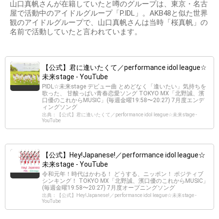
山口真帆さんが在籍していたと噂のグループは、東京・名古
屋で活動中のアイドルグループ「P.IDL」。AKB48と似た世界
観のアイドルグループで、山口真帆さんは当時「桜真帆」の
名前で活動していたと言われています。
【公式】君に逢いたくて／performance idol league☆
未来stage - YouTube
PIDL☆未来stage デビュー曲 とめどなく「逢いたい」気持ちを
歌った、 甘酸っぱい青春恋愛ソング TOKYO MX「北野誠、濱
口優のこれからMUSIC」(毎週金曜19:58〜20:27) 7月度エンデ
ィングソング
出典：【公式】君に逢いたくて／performance idol league☆未来stage -
YouTube
【公式】Hey!Japanese!／performance idol league☆
未来stage - YouTube
令和元年！時代はかわる！ どうする、ニッポン！ ポジティブ
シンキング！ TOKYO MX「北野誠、濱口優のこれからMUSIC」
(毎週金曜19:58〜20:27) 7月度オープニングソング
出典：【公式】Hey!Japanese!／performance idol league☆未来stage -
YouTube