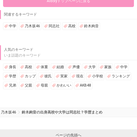
Aidolyトップページに戻る
関連するキーワード
中学
乃木坂46
同志社
高校
鈴木絢音
人気のキーワード
いま話題のキーワード
身長
高校
体重
結婚
声優
大学
家族
中学
学歴
カップ
彼氏
実家
現在
小学校
ランキング
兄弟
父親
母親
かわいい
AKB48
乃木坂46
鈴木絢音の出身高校や大学は同志社？学歴まとめ
ページの先頭へ