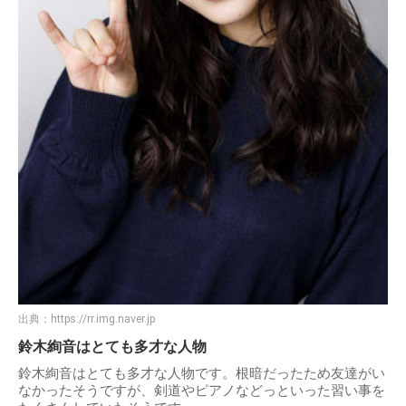
出典：
https://rr.img.naver.jp
鈴木絢音はとても多才な人物
鈴木絢音はとても多才な人物です。根暗だったため友達がい
なかったそうですが、剣道やピアノなどっといった習い事を