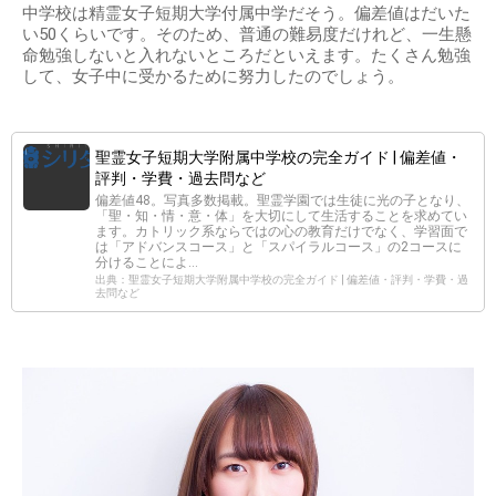
中学校は精霊女子短期大学付属中学だそう。偏差値はだいた
い50くらいです。そのため、普通の難易度だけれど、一生懸
命勉強しないと入れないところだといえます。たくさん勉強
して、女子中に受かるために努力したのでしょう。
聖霊女子短期大学附属中学校の完全ガイド | 偏差値・
評判・学費・過去問など
偏差値48。写真多数掲載。聖霊学園では生徒に光の子となり、
「聖・知・情・意・体」を大切にして生活することを求めてい
ます。カトリック系ならではの心の教育だけでなく、学習面で
は「アドバンスコース」と「スパイラルコース」の2コースに
分けることによ…
出典：聖霊女子短期大学附属中学校の完全ガイド | 偏差値・評判・学費・過
去問など