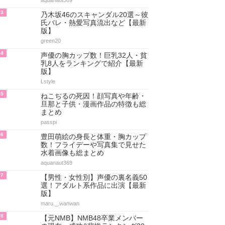
aquanaut369
3
乃木坂46のスキャンダル20選～彼
氏バレ・熱愛写真流出など【最新
版】
green20
4
声優の胸カップ数！巨乳32人・貧
乳8人をランキングで紹介【最新
版】
Lstyle
5
ねこぢるの死因！顔写真や年齢・
旦那と子供・漫画作品の特徴も総
まとめ
passpi
6
豊田萌絵の身長と体重・胸カップ
数！フライデーや写真集で見せた
水着画像も総まとめ
aquanaut369
7
【男性・女性別】声優の裏名義50
選！アダルト系作品に出演【最新
版】
maru._.wanwan
8
【元NMB】NMB48卒業メンバー