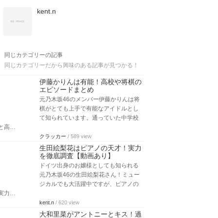
kent.n
同じカテゴリーの記事
同じカテゴリーだから興味のある記事が見つかる！
伊藤かりんは有能！高校や将棋の
エピソードまとめ
元乃木坂46のメンバー伊藤かりんは将
棋がとても上手で有能なアイドルとし
て知られています。通っていた中学校
と高…
クラッカー
/ 589 view
生田絵梨花はピアノの天才！実力
を徹底調査【動画あり】
ドイツ出身のお嬢様としても知られる
元乃木坂46の生田絵梨花さん！ミュー
ジカルでも大活躍中ですが、ピアノの
実力…
kent.n
/ 620 view
大和里菜がアントニーとキス！過