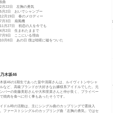
抜曲
年2月22日 左胸の勇気
2年5月2日 おいでシャンプー
年12月19日 春のメロディー
年7月3日 扇風機
年11月27日 初恋の人を今でも
4年4月2日 生まれたままで
4年7月9日 ここにいる理由
4年10月8日 あの日 僕は咄嗟に嘘をついた
乃木坂46
木坂46の1期生であった畠中清羅さんは、ルイヴィトンやシャ
ルなど、高級ブランドが大好きなお嬢様系アイドルでした。元
ンバーの衛藤美彩さんや大和里菜さんと仲が良く、プライベー
で焼肉を食べに行く事もあったそうです。
イドル時の活動は、主にシングル曲のカップリングで選抜入
。ファーストシングルのカップリング曲「左胸の勇気」ではセ