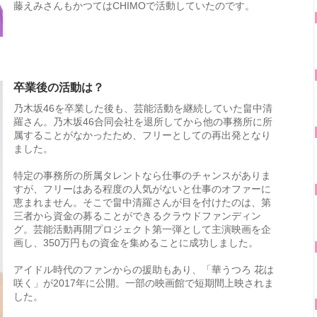
藤えみさんもかつてはCHIMOで活動していたのです。
卒業後の活動は？
乃木坂46を卒業した後も、芸能活動を継続していた畠中清
羅さん。乃木坂46合同会社を退所してから他の事務所に所
属することがなかったため、フリーとしての再出発となり
ました。
特定の事務所の所属タレントなら仕事のチャンスがありま
すが、フリーはある程度の人気がないと仕事のオファーに
恵まれません。そこで畠中清羅さんが目を付けたのは、第
三者から資金の募ることができるクラウドファンディン
グ。芸能活動再開プロジェクト第一弾として主演映画を企
画し、350万円もの資金を集めることに成功しました。
アイドル時代のファンからの援助もあり、「華うつろ 花は
咲く」が2017年に公開。一部の映画館で短期間上映されま
した。