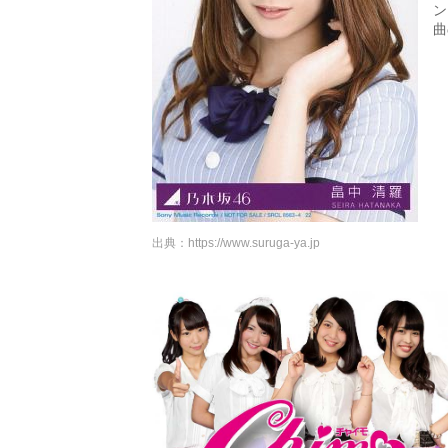
ン
曲
出典：
https://www.suruga-ya.jp