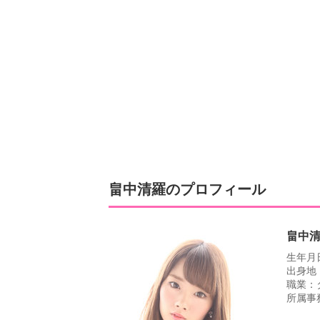
畠中清羅のプロフィール
畠中
生年月日
出身地
職業：
所属事