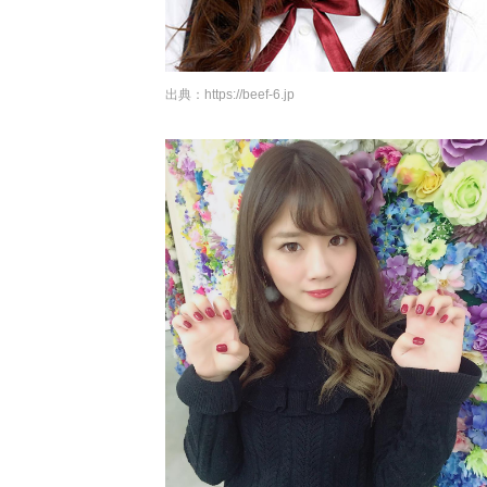
出典：
https://beef-6.jp