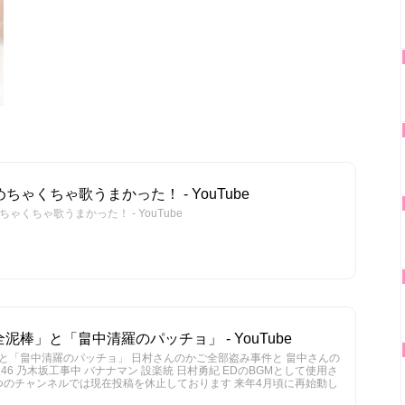
ちゃくちゃ歌うまかった！ - YouTube
ゃくちゃ歌うまかった！ - YouTube
棒」と「畠中清羅のパッチョ」 - YouTube
と「畠中清羅のパッチョ」 日村さんのかご全部盗み事件と 畠中さんの
6 乃木坂工事中 バナナマン 設楽統 日村勇紀 EDのBGMとして使用さ
つのチャンネルでは現在投稿を休止しております 来年4月頃に再始動し