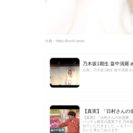
出典：
https://hochi.news
乃木坂1期生 畠中清羅 め
出典：乃木坂1期生 畠中清羅 めち
【真実】「日村さんの全泥
【真実】「日村さんの全泥棒」
パッチョ発言の真実です 乃木坂4
せていただきました → もう一
たいと考えております...