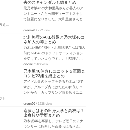
去のスキャンダルも総まとめ
元乃木坂46の大和里菜さんが芸人のア
ントニーさんと公開ディープキスをし
て話題になりました。大和里菜さんと
言え…
green20
/ 772 view
北川悠理のAKB辞退と乃木坂46コ
ネ加入の噂まとめ
乃木坂46の4期生・北川悠理さんは加入
前にAKB48のドラフトオーディション
を受けていたようです。北川悠理さ…
cibone
/ 563 view
乃木坂46仲良しユニット＆軍団＆
コンビ23組を総まとめ
アイドル界のトップを走る乃木坂46で
すが、グループ内にはただの仲良しコ
ンビから、カップリング曲を歌うユニ
ット…
green20
/ 1238 view
斎藤ちはるの出身大学と高校は？
出身校や学歴まとめ
乃木坂46を卒業し、テレビ朝日のアナ
ウンサーに転向した斎藤ちはるさん。