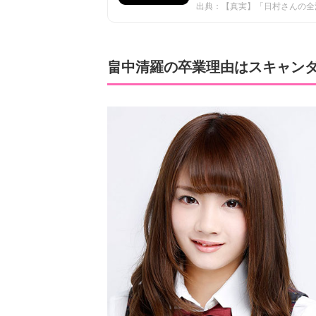
出典：【真実】「日村さんの全泥棒
畠中清羅の卒業理由はスキャン