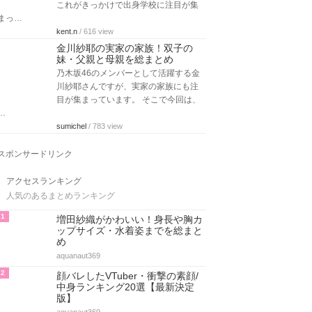
これがきっかけで出身学校に注目が集
まっ…
kent.n
/ 616 view
金川紗耶の実家の家族！双子の
妹・父親と母親を総まとめ
乃木坂46のメンバーとして活躍する金
川紗耶さんですが、実家の家族にも注
目が集まっています。 そこで今回は、
…
sumichel
/ 783 view
スポンサードリンク
アクセスランキング
人気のあるまとめランキング
1
増田紗織がかわいい！身長や胸カ
ップサイズ・水着姿までを総まと
め
aquanaut369
2
顔バレしたVTuber・衝撃の素顔/
中身ランキング20選【最新決定
版】