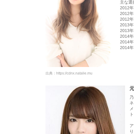
主な選
2012
201
2012
2013
2013
201
201
201
出典：
https://cdnx.natalie.mu
元
乃
ネ
メ
ト
ア
り