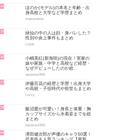
14
ほのか(モデル)の本名と年齢・出
身高校と大学など学歴まとめ
rirakumama
15
緑仙の中の人は顔・身バレした？
性別や炎上事件もまとめ
Lstyle
16
小嶋美紅(新海咲)の現在！実家の
妹や家族・中学と高校など経歴・
なぜデビューしたのか総…
aquanaut369
17
伊藤百花の経歴と学歴！出身大学
や高校・子役時代や前世もまとめ
Luccy
18
飯沼愛が可愛い！身長と体重・胸
カップサイズから水着姿までを総
まとめ
aquanaut369
19
津田健次郎が声優のキャラ50選！
代表作＆人気ランキング【最新