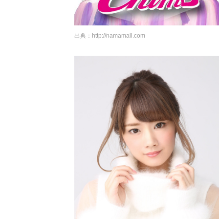
出典：
http://namamail.com