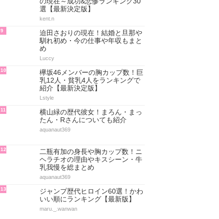
の現在～成功&悲惨ランキング30
選【最新決定版】
kent.n
9
迫田さおりの現在！結婚と旦那や
馴れ初め・今の仕事や年収もまと
め
Luccy
10
欅坂46メンバーの胸カップ数！巨
乳12人・貧乳4人をランキングで
紹介【最新決定版】
Lstyle
11
横山緑の歴代彼女！まろん・まっ
たん・Rさんについても紹介
aquanaut369
12
二瓶有加の身長や胸カップ数！ニ
ヘラチオの理由やキスシーン・牛
乳我慢を総まとめ
aquanaut369
13
ジャンプ歴代ヒロイン60選！かわ
いい順にランキング【最新版】
maru._.wanwan