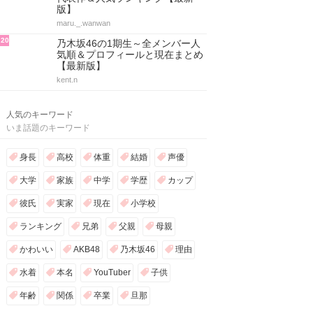
版】
maru._.wanwan
20
乃木坂46の1期生～全メンバー人
気順＆プロフィールと現在まとめ
【最新版】
kent.n
人気のキーワード
いま話題のキーワード
身長
高校
体重
結婚
声優
大学
家族
中学
学歴
カップ
彼氏
実家
現在
小学校
ランキング
兄弟
父親
母親
かわいい
AKB48
乃木坂46
理由
水着
本名
YouTuber
子供
年齢
関係
卒業
旦那