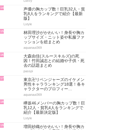
Luccy
14
声優の胸カップ数！巨乳32人・貧
乳8人をランキングで紹介【最新
版】
Lstyle
15
林田理沙がかわいい！身長や胸カ
ップサイズ・ニット姿や私服ファ
ッションを総まとめ
aquanaut369
16
大森由佳(スルースキルズ)の死
因！竹田誠志との結婚や子供・死
去の話題まとめ
passpi
17
東京卍リベンジャーズのイケメン
男性キャラランキング18選！各キ
ャラクターのプロフィー…
aquanaut369
18
欅坂46メンバーの胸カップ数！巨
乳12人・貧乳4人をランキングで
紹介【最新決定版】
Lstyle
19
増田紗織がかわいい！身長や胸カ