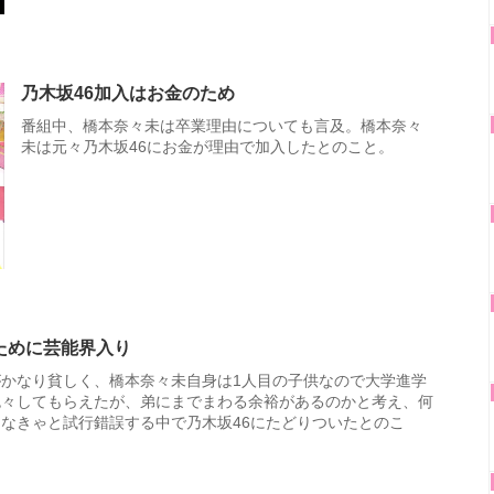
乃木坂46加入はお金のため
番組中、橋本奈々未は卒業理由についても言及。橋本奈々
未は元々乃木坂46にお金が理由で加入したとのこと。
ために芸能界入り
がかなり貧しく、橋本奈々未自身は1人目の子供なので大学進学
色々してもらえたが、弟にまでまわる余裕があるのかと考え、何
なきゃと試行錯誤する中で乃木坂46にたどりついたとのこ