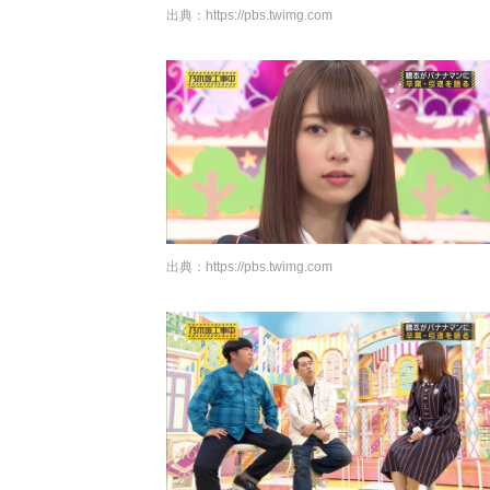
出典：
https://pbs.twimg.com
出典：
https://pbs.twimg.com