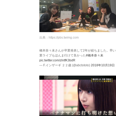
出典：
https://pbs.twimg.com
橋本奈々未さんが卒業発表して2年が経ちました。早い
業ライブもほんま行けて良かった
#橋本奈々未
pic.twitter.com/zlntfK3bdR
— F.インザーギ ２２歳 (@abctototo)
2018年10月19日