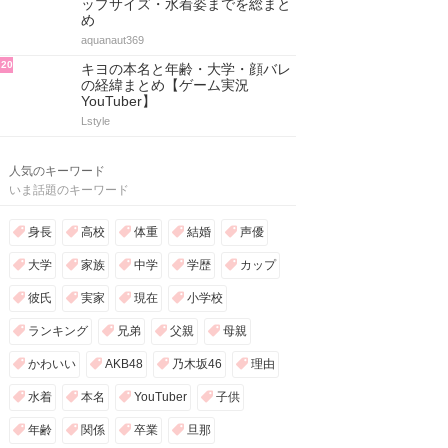
ップサイズ・水着姿までを総まと
め
aquanaut369
20
キヨの本名と年齢・大学・顔バレ
の経緯まとめ【ゲーム実況
YouTuber】
Lstyle
人気のキーワード
いま話題のキーワード
身長
高校
体重
結婚
声優
大学
家族
中学
学歴
カップ
彼氏
実家
現在
小学校
ランキング
兄弟
父親
母親
かわいい
AKB48
乃木坂46
理由
水着
本名
YouTuber
子供
年齢
関係
卒業
旦那