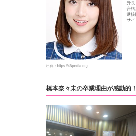
身長
合格
選抜
サイ
出典：
https://48pedia.org
橋本奈々未の卒業理由が感動的