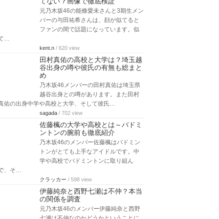
てない？画像で徹底検証
元乃木坂46の能條愛未さんと3期生メン
バーの与田祐希さんは、顔が似てると
ファンの間で話題になっています。似
て…
kent.n
/ 620 view
田村真佑の高校と大学は？埼玉越
谷出身の噂や彼氏の有無も総まと
め
乃木坂46メンバーの田村真佑は埼玉県
越谷出身との噂があります。また田村
真佑の出身中学や高校と大学、そして彼氏…
sagada
/ 702 view
佐藤楓の大学や高校とは～バドミ
ントンの腕前も徹底紹介
乃木坂46のメンバー佐藤楓はバドミン
トンがとても上手なアイドルです。中
学や高校でバドミントンに取り組ん
で、そ…
クラッカー
/ 598 view
伊藤純奈と西野七瀬は不仲？本当
の関係を調査
元乃木坂46のメンバー伊藤純奈と西野
七瀬は不仲なのかどうかということに