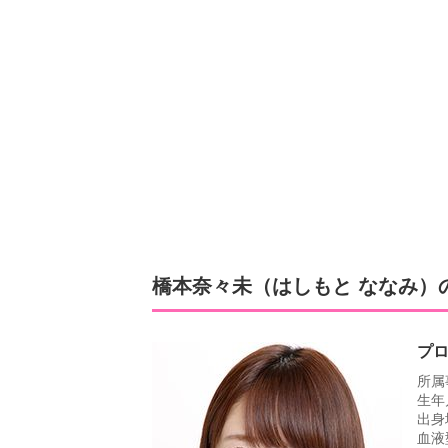
橋本奈々未（はしもと ななみ）
プ
所属
生年
出身
血液