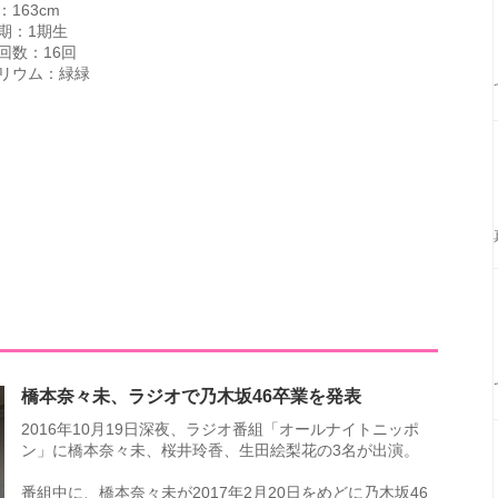
：163cm
期：1期生
回数：16回
リウム：緑緑
！
橋本奈々未、ラジオで乃木坂46卒業を発表
2016年10月19日深夜、ラジオ番組「オールナイトニッポ
ン」に橋本奈々未、桜井玲香、生田絵梨花の3名が出演。
番組中に、橋本奈々未が2017年2月20日をめどに乃木坂46