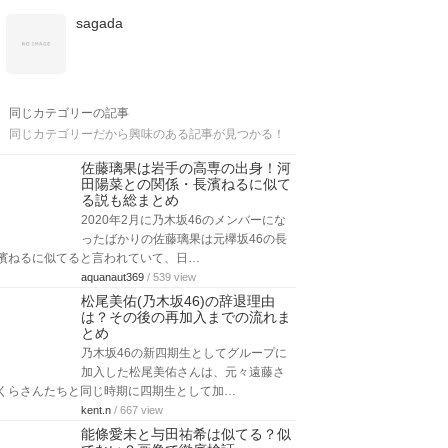
sagada
同じカテゴリーの記事
同じカテゴリーだから興味のある記事が見つかる！
佐藤璃果は岩手の高専の出身！河
田陽菜との関係・長濱ねるに似て
る説も総まとめ
2020年2月に乃木坂46のメンバーにな
ったばかりの佐藤璃果は元欅坂46の長
濱ねるに似てると言われていて、日…
aquanaut369
/ 539 view
松尾美佑(乃木坂46)の辞退理由
は？その後の再加入までの流れま
とめ
乃木坂46の新四期生としてグループに
加入した松尾美佑さんは、元々遠藤さ
くらさんたちと同じ時期に四期生として加…
kent.n
/ 667 view
能條愛未と与田祐希は似てる？似