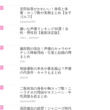
3
安田祐香がかわいい！身長と体
重・カップ数や美脚まとめ【女子
ゴルフ】
aquanaut369
4
嫌いな声優ランキング30選！女
性・男性別【最新決定版】
maru._.wanwan
5
藤田茜の現在！声優のキャラやナ
ナシス降板理由・引退と結婚の噂
まとめ
ririto
6
相坂優歌の本名や裏名義は？声優
の代表作・キャラもまとめ
passpi
7
二瓶有加の身長や胸カップ数！ニ
ヘラチオの理由やキスシーン・牛
乳我慢を総まとめ
aquanaut369
8
高田健志の経歴！ジャニーズ時代