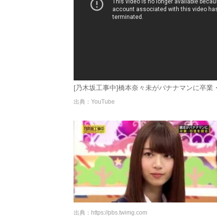
[乃木坂工事中]橋本奈々未がバナナマンに卒業・引退
出典：YouTube
出典：
https://pbs.twimg.com