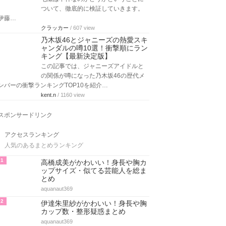
ついて、徹底的に検証していきます。
伊藤…
クラッカー
/ 607 view
乃木坂46とジャニーズの熱愛スキ
ャンダルの噂10選！衝撃順にラン
キング【最新決定版】
この記事では、ジャニーズアイドルと
の関係が噂になった乃木坂46の歴代メ
ンバーの衝撃ランキングTOP10を紹介…
kent.n
/ 1160 view
スポンサードリンク
アクセスランキング
人気のあるまとめランキング
1
高橋成美がかわいい！身長や胸カ
ップサイズ・似てる芸能人を総ま
とめ
aquanaut369
2
伊達朱里紗がかわいい！身長や胸
カップ数・整形疑惑まとめ
aquanaut369