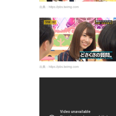
出典：
https://pbs.twimg.com
出典：
https://pbs.twimg.com