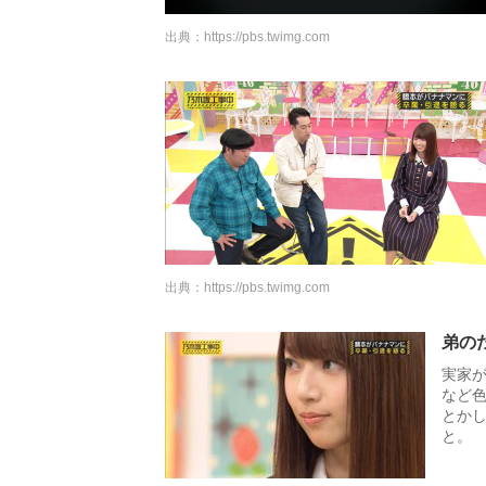
出典：
https://pbs.twimg.com
出典：
https://pbs.twimg.com
弟の
実家
など
とかし
と。