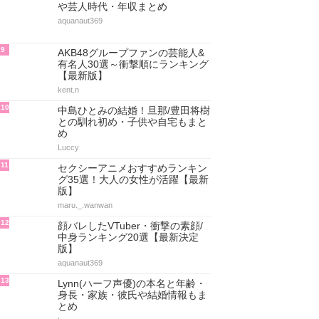
や芸人時代・年収まとめ
aquanaut369
9
AKB48グループファンの芸能人&
有名人30選～衝撃順にランキング
【最新版】
kent.n
10
中島ひとみの結婚！旦那/豊田将樹
との馴れ初め・子供や自宅もまと
め
Luccy
11
セクシーアニメおすすめランキン
グ35選！大人の女性が活躍【最新
版】
maru._.wanwan
12
顔バレしたVTuber・衝撃の素顔/
中身ランキング20選【最新決定
版】
aquanaut369
13
Lynn(ハーフ声優)の本名と年齢・
身長・家族・彼氏や結婚情報もま
とめ