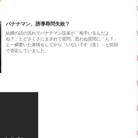
バナナマン、誘導尋問失敗？
結婚の話の流れでバナナマン設楽が「相手いるんだよ
ね？」とどさくさにまぎれて質問。思わぬ質問に「ん？」
と一瞬驚いた表情をしてから「いないです（笑）」と笑顔
で否定していました。