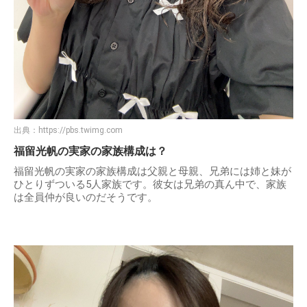
出典：
https://pbs.twimg.com
福留光帆の実家の家族構成は？
福留光帆の実家の家族構成は父親と母親、兄弟には姉と妹が
ひとりずついる5人家族です。彼女は兄弟の真ん中で、家族
は全員仲が良いのだそうです。