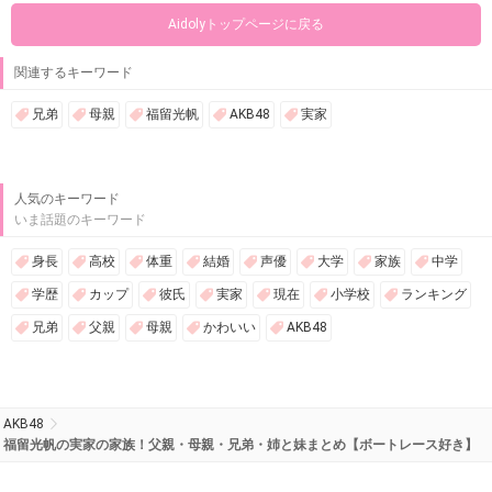
Aidolyトップページに戻る
関連するキーワード
兄弟
母親
福留光帆
AKB48
実家
人気のキーワード
いま話題のキーワード
身長
高校
体重
結婚
声優
大学
家族
中学
学歴
カップ
彼氏
実家
現在
小学校
ランキング
兄弟
父親
母親
かわいい
AKB48
AKB48
福留光帆の実家の家族！父親・母親・兄弟・姉と妹まとめ【ボートレース好き】