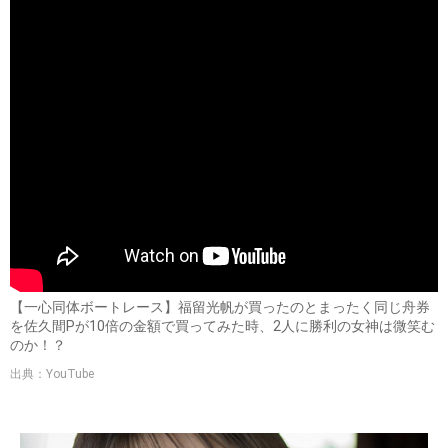
【一心同体ボートレース】福留光帆が買ったのとまったく同じ舟券
を佐久間Pが10倍の金額で買ってみた時、2人に勝利の女神は微笑む
のか！？
出典：YouTube