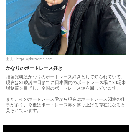
出典：
https://pbs.twimg.com
かなりのボートレース好き
福留光帆はかなりのボートレース好きとして知られていて、
現在は21歳誕生日までに日本国内のボートレース場全24場来
場制覇を目指し、全国のボートレース場を回っています。
また、そのボートレース愛から現在はボートレース関連の仕
事が多く、今後はボートレース界を盛り上げる存在になると
見られています。