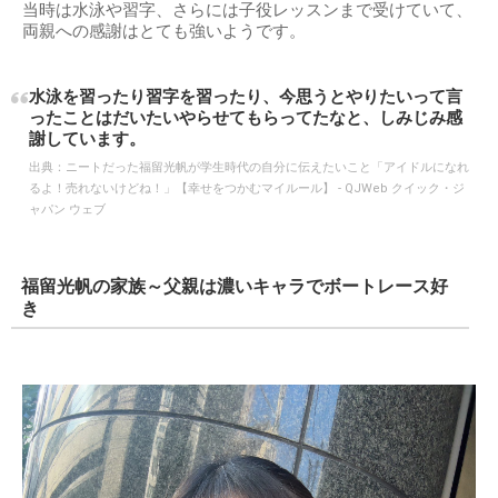
当時は水泳や習字、さらには子役レッスンまで受けていて、
両親への感謝はとても強いようです。
水泳を習ったり習字を習ったり、今思うとやりたいって言
ったことはだいたいやらせてもらってたなと、しみじみ感
謝しています。
出典：
ニートだった福留光帆が学生時代の自分に伝えたいこと「アイドルになれ
るよ！売れないけどね！」【幸せをつかむマイルール】 - QJWeb クイック・ジ
ャパン ウェブ
福留光帆の家族～父親は濃いキャラでボートレース好
き