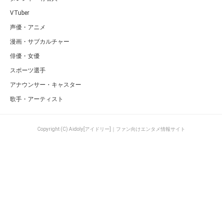
VTuber
声優・アニメ
漫画・サブカルチャー
俳優・女優
スポーツ選手
アナウンサー・キャスター
歌手・アーティスト
Copyright (C) Aidoly[アイドリー]｜ファン向けエンタメ情報サイト