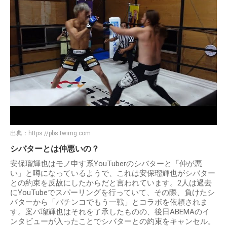
出典：
https://pbs.twimg.com
シバターとは仲悪いの？
安保瑠輝也はモノ申す系YouTuberのシバターと「仲が悪
い」と噂になっているようで、これは安保瑠輝也がシバター
との約束を反故にしたからだと言われています。2人は過去
にYouTubeでスパーリングを行っていて、その際、負けたシ
バターから「パチンコでもう一戦」とコラボを依頼されま
す。案パ瑠輝也はそれを了承したものの、後日ABEMAのイ
ンタビューが入ったことでシバターとの約束をキャンセル。