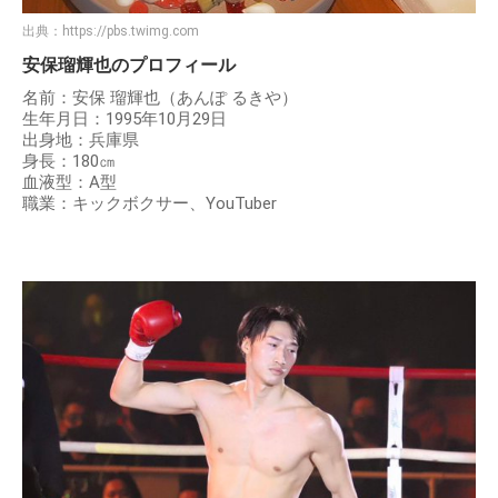
出典：
https://pbs.twimg.com
安保瑠輝也のプロフィール
名前：安保 瑠輝也（あんぽ るきや）
生年月日：1995年10月29日
出身地：兵庫県
身長：180㎝
血液型：A型
職業：キックボクサー、YouTuber