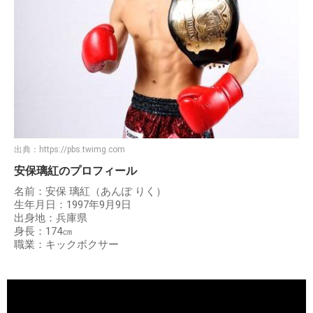
出典：
https://pbs.twimg.com
安保璃紅のプロフィール
名前：安保 璃紅（あんぽ りく）
生年月日：1997年9月9日
出身地：兵庫県
身長：174㎝
職業：キックボクサー