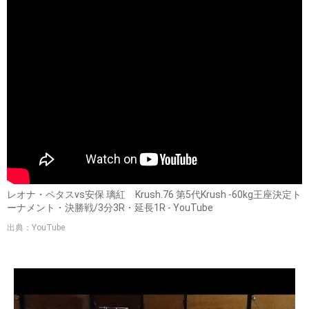
レオナ・ペタスvs安保 璃紅 Krush.76 第5代Krush -60kg王座決定ト
ーナメント・決勝戦/3分3R・延長1R - YouTube
出典：YouTube