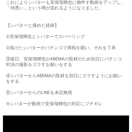
これによりシバターも安保瑠輝也に物申す動画をアップし、
「仲悪い」という噂が流れるようになりました。
【シバターと揉めた経緯】
①安保瑠輝也とシバターでスパーリング
②負けたシバターがパチンコで再戦を願い、それを了承
③後日、安保瑠輝也がABEMAの取材のため別日にパチンコ
対決の撮影をズラすお願いをする
④シバターからABEMAの取材を別日にズラすようにお願い
をする
⑤シバターからのLINEを未読無視
⑤シバターが動画で安保瑠輝也の対応にブチギレ