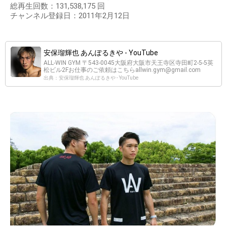
総再生回数：131,538,175 回
チャンネル登録日：2011年2月12日
安保瑠輝也 あんぽるきや - YouTube
ALL-WIN GYM 〒543-0045大阪府大阪市天王寺区寺田町2-5-5英
松ビル2Fお仕事のご依頼はこちら
allwin.gym@gmail.com
出典：安保瑠輝也 あんぽるきや - YouTube