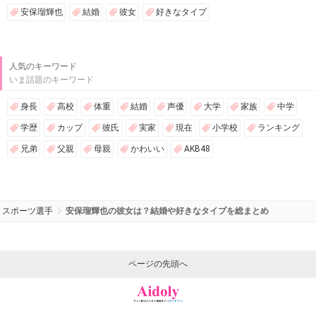
安保瑠輝也
結婚
彼女
好きなタイプ
人気のキーワード
いま話題のキーワード
身長
高校
体重
結婚
声優
大学
家族
中学
学歴
カップ
彼氏
実家
現在
小学校
ランキング
兄弟
父親
母親
かわいい
AKB48
スポーツ選手
安保瑠輝也の彼女は？結婚や好きなタイプを総まとめ
ページの先頭へ