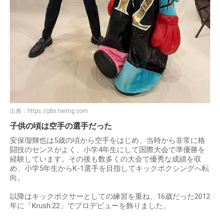
出典：
https://pbs.twimg.com
子供の頃は空手の選手だった
安保瑠輝也は5歳の頃から空手をはじめ、当時から非常に格
闘技のセンスがよく、小学4年生にして国際大会で準優勝を
経験しています。その後も数多くの大会で優秀な成績を収
め、小学5年生からK-1選手を目指してキックボクシングへ転
向。
以降はキックボクサーとしての練習を重ね、16歳だった2012
年に「Krush.22」でプロデビューを飾りました。