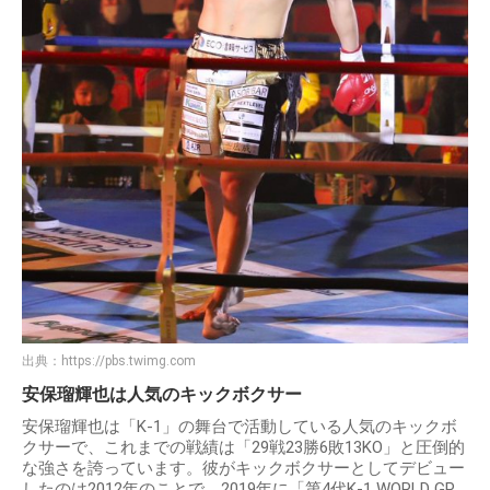
出典：
https://pbs.twimg.com
安保瑠輝也は人気のキックボクサー
安保瑠輝也は「K-1」の舞台で活動している人気のキックボ
クサーで、これまでの戦績は「29戦23勝6敗13KO」と圧倒的
な強さを誇っています。彼がキックボクサーとしてデビュー
したのは2012年のことで、2019年に「第4代K-1 WORLD GP