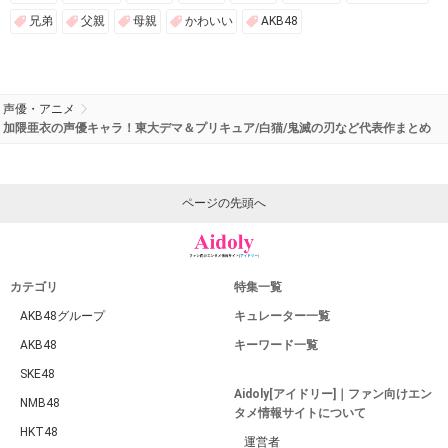
兄弟
父親
母親
かわいい
AKB48
声優・アニメ
加隈亜衣の声優キャラ！東大デマ＆プリキュア/白猫/鬼滅の刃など代表作まとめ
ページの先頭へ
カテゴリ
特集一覧
AKB48グループ
キュレーター一覧
AKB48
キーワード一覧
SKE48
Aidoly[アイドリー]｜ファン向けエン
NMB48
タメ情報サイトについて
HKT48
運営者