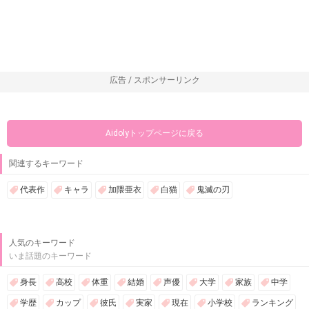
広告 / スポンサーリンク
Aidolyトップページに戻る
関連するキーワード
代表作
キャラ
加隈亜衣
白猫
鬼滅の刃
人気のキーワード
いま話題のキーワード
身長
高校
体重
結婚
声優
大学
家族
中学
学歴
カップ
彼氏
実家
現在
小学校
ランキング