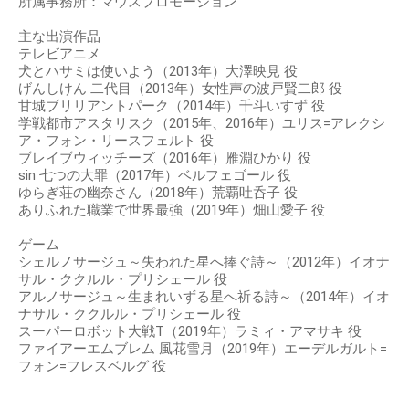
所属事務所：マウスプロモーション
主な出演作品
テレビアニメ
犬とハサミは使いよう（2013年）大澤映見 役
げんしけん 二代目（2013年）女性声の波戸賢二郎 役
甘城ブリリアントパーク（2014年）千斗いすず 役
学戦都市アスタリスク（2015年、2016年）ユリス=アレクシ
ア・フォン・リースフェルト 役
ブレイブウィッチーズ（2016年）雁淵ひかり 役
sin 七つの大罪（2017年）ベルフェゴール 役
ゆらぎ荘の幽奈さん（2018年）荒覇吐呑子 役
ありふれた職業で世界最強（2019年）畑山愛子 役
ゲーム
シェルノサージュ～失われた星へ捧ぐ詩～（2012年）イオナ
サル・ククルル・プリシェール 役
アルノサージュ～生まれいずる星へ祈る詩～（2014年）イオ
ナサル・ククルル・プリシェール 役
スーパーロボット大戦T（2019年）ラミィ・アマサキ 役
ファイアーエムブレム 風花雪月（2019年）エーデルガルト=
フォン=フレスベルグ 役