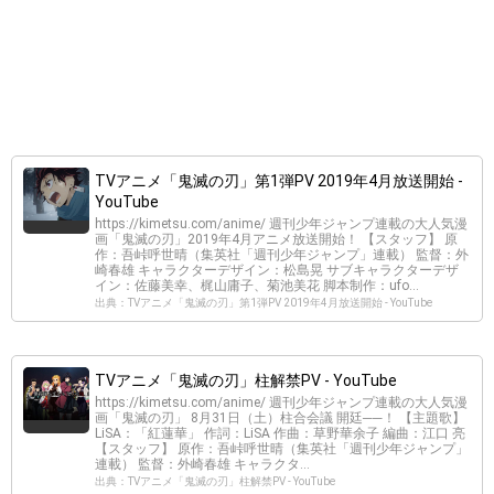
TVアニメ「鬼滅の刃」第1弾PV 2019年4月放送開始 -
YouTube
https://kimetsu.com/anime/ 週刊少年ジャンプ連載の大人気漫
画「鬼滅の刃」2019年4月アニメ放送開始！ 【スタッフ】 原
作：吾峠呼世晴（集英社「週刊少年ジャンプ」連載） 監督：外
崎春雄 キャラクターデザイン：松島晃 サブキャラクターデザ
イン：佐藤美幸、梶山庸子、菊池美花 脚本制作：ufo...
出典：TVアニメ「鬼滅の刃」第1弾PV 2019年4月放送開始 - YouTube
TVアニメ「鬼滅の刃」柱解禁PV - YouTube
https://kimetsu.com/anime/ 週刊少年ジャンプ連載の大人気漫
画「鬼滅の刃」 8月31日（土）柱合会議 開廷──！ 【主題歌】
LiSA：「紅蓮華」 作詞：LiSA 作曲：草野華余子 編曲：江口 亮
【スタッフ】 原作：吾峠呼世晴（集英社「週刊少年ジャンプ」
連載） 監督：外崎春雄 キャラクタ...
出典：TVアニメ「鬼滅の刃」柱解禁PV - YouTube