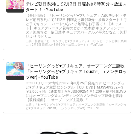
テレビ朝日系列にて2月2日 日曜あさ8時30分～放送ス
タート！ - YouTube
【番組情報】 「ヒーリングっど♥プリキュア」 ABCテレビ・テ
レビ朝日系列にて2月2日 日曜あさ8時30分～放送スタート！ 手
と手でキュン！ ハートつないで 地球をお手当て！ 【キャス
ト】 キュアグレース／花寺のどか：悠木碧 キュアフォンテー
ヌ／沢泉ちゆ：依田菜津 キュアスパークル／平光ひなた：河野
ひより ラビリ...
出典：新番組『ヒーリングっど♥プリキュア』ABCテレビ・テレビ朝日系列
にて2月2日 日曜あさ8時30分～放送スタート！ - YouTube
「ヒーリングっど♥プリキュア」オープニング主題歌
「ヒーリングっど♥プリキュア Touch!!」（ノンテロッ
プver) - YouTube
☆☆CDリリース情報☆2020年3月25日発売☆☆ ヒーリングっ
ど♥プリキュア主題歌シングル 【CD+DVD】MJSS-09252～3
￥2,000＋税 【通常盤】MMJSS-09254 ￥1,200＋税 *付属DVD
にはオープニング＆エンディングのノンテロップ映像を収録
【収録楽曲】 1.オープニング主題歌 「...
出典：「ヒーリングっど♥プリキュア」オープニング主題歌「ヒーリングっ
ど♥プリキュア Touch!!」（ノンテロップver) - YouTube