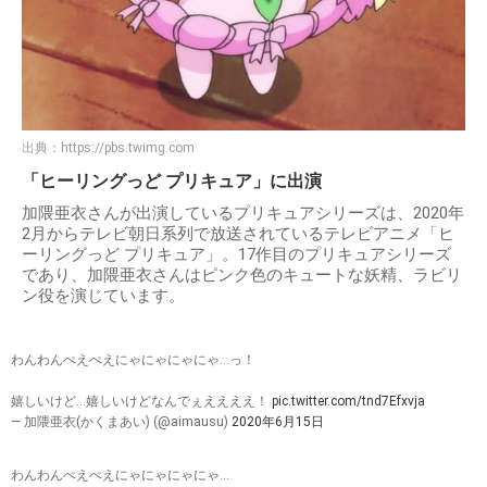
出典：
https://pbs.twimg.com
「ヒーリングっど プリキュア」に出演
加隈亜衣さんが出演しているプリキュアシリーズは、2020年
2月からテレビ朝日系列で放送されているテレビアニメ「ヒ
ーリングっど プリキュア」。17作目のプリキュアシリーズ
であり、加隈亜衣さんはピンク色のキュートな妖精、ラビリ
ン役を演じています。
わんわんぺえぺえにゃにゃにゃにゃ…っ！
嬉しいけど…嬉しいけどなんでぇええええ！
pic.twitter.com/tnd7Efxvja
— 加隈亜衣(かくまあい) (@aimausu)
2020年6月15日
わんわんぺえぺえにゃにゃにゃにゃ…