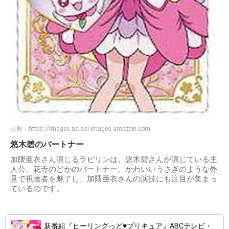
出典：
https://images-na.ssl-images-amazon.com
悠木碧のパートナー
加隈亜衣さん演じるラビリンは、悠木碧さんが演じている主
人公、花寺のどかのパートナー。かわいいうさぎのような外
見で視聴者を魅了し、加隈亜衣さんの演技にも注目が集まっ
ているのです。
新番組『ヒーリングっど♥プリキュア』ABCテレビ・