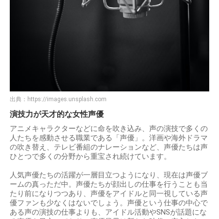
出典：
https://images.unsplash.com
演技力が天才的な女性声優
アニメキャラクターなどに命を吹き込み、声の演技で多くの
人たちを感動させる職業である「声優」。洋画や海外ドラマ
の吹き替え、テレビ番組のナレーションなど、声優たちは声
ひとつで多くの分野から重宝され続けています。
人気声優たちの活躍が一層目立つようになり、現在は声優ブ
ームの真っただ中。声優たちが顔出しの仕事を行うことも当
たり前になりつつあり、声優をアイドルと同一視している声
優ファンも少なくはないでしょう。声優という仕事の中心で
ある声の演技の仕事よりも、アイドル活動やSNSが話題にな