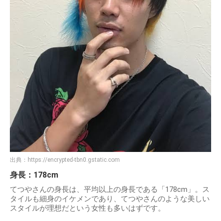
出典：
https://encrypted-tbn0.gstatic.com
身長：178cm
てつやさんの身長は、平均以上の身長である「178cm」。ス
タイルも細身のイケメンであり、てつやさんのような美しい
スタイルが理想だという女性も多いはずです。