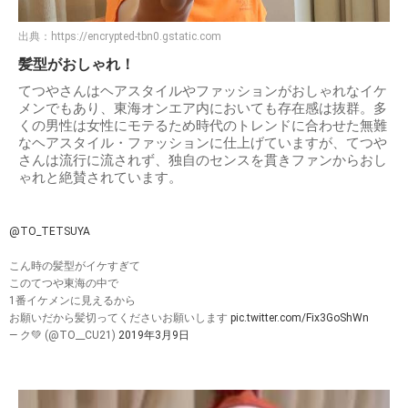
出典：
https://encrypted-tbn0.gstatic.com
髪型がおしゃれ！
てつやさんはヘアスタイルやファッションがおしゃれなイケ
メンでもあり、東海オンエア内においても存在感は抜群。多
くの男性は女性にモテるため時代のトレンドに合わせた無難
なヘアスタイル・ファッションに仕上げていますが、てつや
さんは流行に流されず、独自のセンスを貫きファンからおし
ゃれと絶賛されています。
@TO_TETSUYA
こん時の髪型がイケすぎて
このてつや東海の中で
1番イケメンに見えるから
お願いだから髪切ってくださいお願いします
pic.twitter.com/Fix3GoShWn
— ク💚 (@TO__CU21)
2019年3月9日