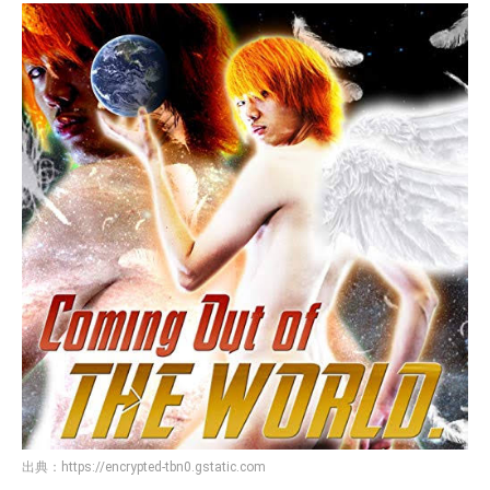
出典：
https://encrypted-tbn0.gstatic.com