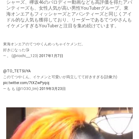
シャーズ、欅坂46のパロディー動画なども高評価を得たアバ
ンティーズも、女性人気が高い男性YouTuberグループ。東
海オンエアもフィッシャーズとアバンティーズと同じくアイ
ドル的な人気も獲得しており、リーダーであるてつやさんも
イケメンすぎるYouTuberと注目を集め続けています。
東海オンエアのてつやくんめっちゃイケメンだ。
好きになった😘
— 。 (@riochi___123)
2017年1月7日
@TO_TETSUYA
このてつやくん、イケメンと可愛いが両立してて好きすぎる(語彙力)
pic.twitter.com/7tXZwPyqoj
— も も (@1O3O_tm)
2019年3月23日