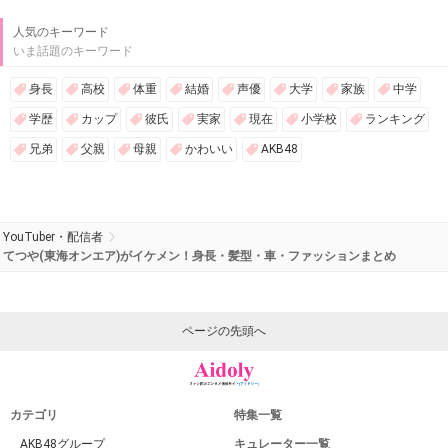
人気のキーワード
いま話題のキーワード
身長
高校
体重
結婚
声優
大学
家族
中学
学歴
カップ
彼氏
実家
現在
小学校
ランキング
兄弟
父親
母親
かわいい
AKB48
YouTuber・配信者
てつや(東海オンエア)がイケメン！身長・髪型・車・ファッションまとめ
ページの先頭へ
カテゴリ
特集一覧
AKB48グループ
キュレーター一覧