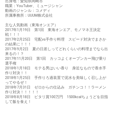
出身地：愛知県岡崎市
職業：YouTuber、ミュージシャン
動画のジャンル：コメディ
所属事務所：UUUM株式会社
主な人気動画（東海オンエア）
2017年1月19日 第1回 東海オンエア、モノマネ王決定
戦！！！
2017年2月25日 宅配vs手作り料理 スピード対決でまさか
の結果に！！！
2017年9月2日 夏の日差しってどれくらいの料理までなら出
来るの！？
2017年11月20日 第1回 カッコよくオープンカー飛び乗り
選手権
2018年1月18日 モテる男はいい香り 身近なもので香水手
作り対決！！
2018年1月25日 手作りろ過装置で泥水を美味しく召し上が
ってやるぜ！
2018年7月31日 ゼロからの仕込み ガチンコ！！ラーメン
作り対決！！！！！
2018年8月18日 ピタリ賞100万円 1500kcalちょうどを目指
して飯を食え！