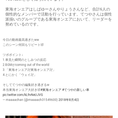
東海オンエアはしばゆーさんやりょうさんなど、合計6人の
個性的なメンバーで活動を行っています。てつやさんは個性
派揃いのグループである東海オンエアにおいて、リーダーを
努めているのです。
今日の動画最高過ぎたww
このシーン何回もリピート🤣
ツボポイント↓
1.車見た瞬間のとしみつの反応
2.BGMがcoming out of the world
3.「東海オンエア卍東海オンエア卍」
4.とにかく「ウェイ卍」
そしててつやの編集好き過ぎるw
本当東海オンエア大好き🤣
#東海オンエア
#てつやの新しい車
pic.twitter.com/kL9vNeUJVG
— maaaachan (@maaaach31549600)
2018年8月4日