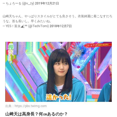
— ちょろーる (@v__ty)
2019年12月21日
山崎天ちゃん、やっぱりスタイルがとても良さそう。衣装綺麗に着こなすだろ
うな。首も長いし。早くみたいね。
— YES！富永◢͟￨⁴⁶ (@TechiTomi)
2018年12月7日
出典：
https://pbs.twimg.com
山﨑天は高身長？何㎝あるのか？