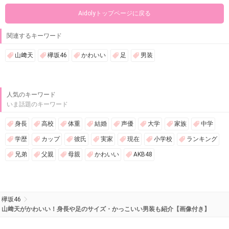
Aidolyトップページに戻る
関連するキーワード
山﨑天
欅坂46
かわいい
足
男装
人気のキーワード
いま話題のキーワード
身長
高校
体重
結婚
声優
大学
家族
中学
学歴
カップ
彼氏
実家
現在
小学校
ランキング
兄弟
父親
母親
かわいい
AKB48
欅坂46
山﨑天がかわいい！身長や足のサイズ・かっこいい男装も紹介【画像付き】