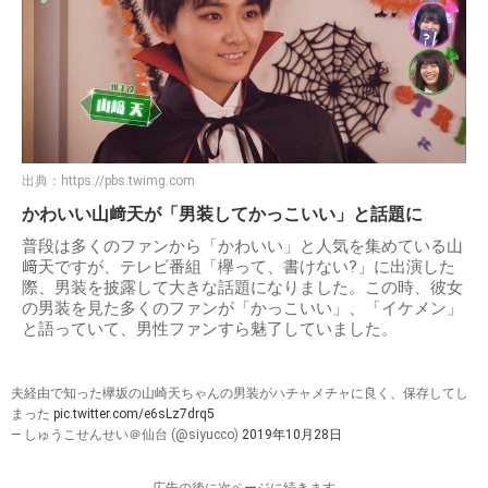
出典：
https://pbs.twimg.com
かわいい山﨑天が「男装してかっこいい」と話題に
普段は多くのファンから「かわいい」と人気を集めている山
﨑天ですが、テレビ番組「欅って、書けない?」に出演した
際、男装を披露して大きな話題になりました。この時、彼女
の男装を見た多くのファンが「かっこいい」、「イケメン」
と語っていて、男性ファンすら魅了していました。
夫経由で知った欅坂の山崎天ちゃんの男装がハチャメチャに良く、保存してし
まった
pic.twitter.com/e6sLz7drq5
— しゅうこせんせい＠仙台 (@siyucco)
2019年10月28日
-----------------広告の後に次ページに続きます-----------------