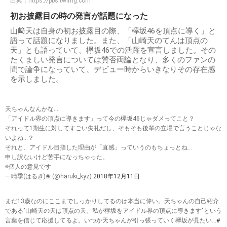
出典：
https://pbs.twimg.com
初お披露目の時の発言が話題になった
山﨑天は自身の初お披露目の際、「欅坂46を頂点に導く」と
語って話題になりました。また、「山崎天のてんは頂点の
天」とも語っていて、欅坂46での活躍を宣言しました。その
たくましい発言については賛否両論となり、多くのファンの
間で論争になっていて、デビュー時からいきなりその存在感
を示しました。
天ちゃんなんかな…
「アイドル界の頂点に導きます」って今の欅坂46じゃダメってこと？
それって1期生に対してすごい失礼だし、そもそも後輩の立場で言うことじゃな
いよね…？
それと、アイドル目指した理由が「直感」っていうのもちょっとね…
申し訳ないけど苦手になっちゃった。
※個人の意見です
— 晴季(はるき)❀ (@haruki_kyz)
2018年12月11日
まだ13歳なのにここまでしっかりしてるのは本当に偉い。天ちゃんの自己紹介
である″山崎天の天は頂点の天、私が欅坂をアイドル界の頂点に導きます″という
言葉を信じて応援してるよ。いつか天ちゃんが引っ張っていく欅坂が見たい…
#