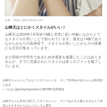
出典：
https://pbs.twimg.com
山﨑天はとにかくスタイルがいい！
山﨑天は2020年1月現在14歳と非常に若い年齢にながらとて
もスタイルが良いことで知られています。彼女は14歳であり
ながらかなりの高身長で、スタイルが良いことからその体重
にも注目が集まっています。
まだ現役の中学生であるため水着姿を披露したことはありま
せんが、すでに完成されたスタイルは多くのファンを魅了し
ています。
山崎天ちゃんとんでもなくスタイルいいな そして筒井あやめちゃんは身長割
とある
— つなお (@potapotapotakun)
2019年12月30日
山崎天ちゃん本当小顔だしスタイルいいし、マジであのまま腐らせるなんて勿
体なさすぎるからなんとかしろよ運営