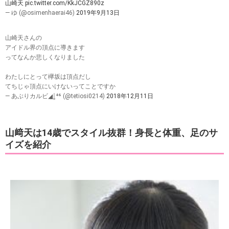
山崎天
pic.twitter.com/KkJCGZ890z
— ゆ (@osimenhaerai46)
2019年9月13日
山崎天さんの
アイドル界の頂点に導きます
ってなんか悲しくなりました
わたしにとって欅坂は頂点だし
てちじゃ頂点にいけないってことですか
— あぶりカルビ◢͟￨⁴⁶ (@tetiosi0214)
2018年12月11日
山﨑天は14歳でスタイル抜群！身長と体重、足のサ
イズを紹介