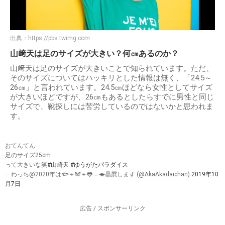
出典：
https://pbs.twimg.com
山﨑天は足のサイズが大きい？何㎝あるのか？
山﨑天は足のサイズが大きいことで知られています。ただ、
そのサイズについてはハッキリとした情報は無く、「24.5～
26㎝」と言われています。24.5㎝ほどなら女性としてサイズ
が大きいほどですが、26㎝もあるとしたらすでに男性と同じ
サイズで、靴探しには苦労しているのではないかと思われま
す。
おてんてん
足のサイズ25cm
って大きいな笑
#山崎天
#ゆうがたパラダイス
— わっち@2020年は🐟＋🐼＋🐸＝🍣贔屓します (@AkaAkadaichan)
2019年10
月7日
広告 / スポンサーリンク