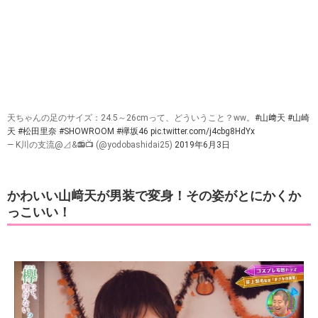
天ちゃんの足のサイズ：24.5～26cmって、どういうこと？ww。
#山﨑天
#山崎
天
#松田里奈
#SHOWROOM
#欅坂46
pic.twitter.com/j4cbg8HdYx
— K川の支流@⊿&📻📺 (@yodobashidai25)
2019年6月3日
かわいい山﨑天が男装で変身！その姿がとにかくか
っこいい！