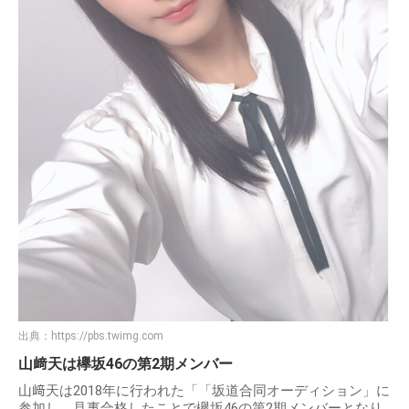
出典：
https://pbs.twimg.com
山﨑天は欅坂46の第2期メンバー
山﨑天は2018年に行われた「「坂道合同オーディション」に
参加し、見事合格したことで欅坂46の第2期メンバーとなり