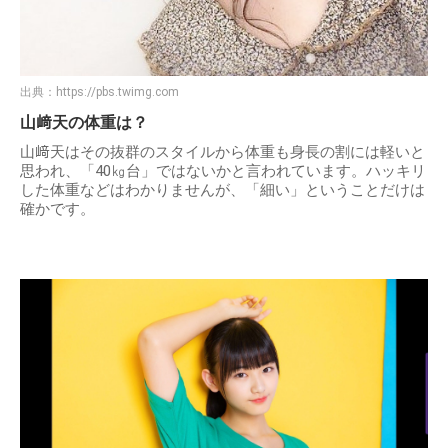
出典：
https://pbs.twimg.com
山﨑天の体重は？
山﨑天はその抜群のスタイルから体重も身長の割には軽いと
思われ、「40㎏台」ではないかと言われています。ハッキリ
した体重などはわかりませんが、「細い」ということだけは
確かです。