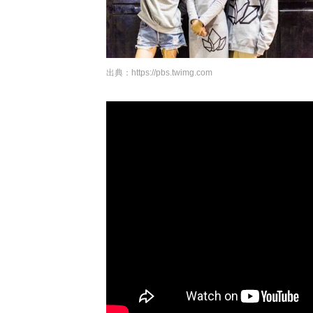
出典：
https://pbs.twimg.com