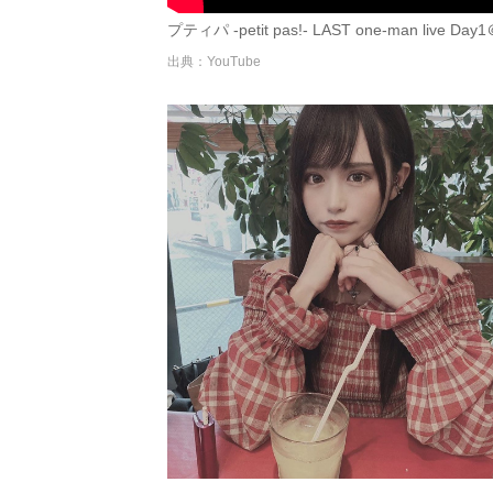
プティパ -petit pas!- LAST one-man live Day
出典：YouTube