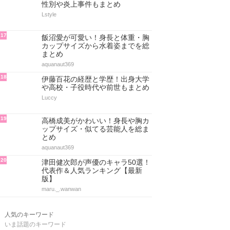
性別や炎上事件もまとめ
Lstyle
17
飯沼愛が可愛い！身長と体重・胸
カップサイズから水着姿までを総
まとめ
aquanaut369
18
伊藤百花の経歴と学歴！出身大学
や高校・子役時代や前世もまとめ
Luccy
19
高橋成美がかわいい！身長や胸カ
ップサイズ・似てる芸能人を総ま
とめ
aquanaut369
20
津田健次郎が声優のキャラ50選！
代表作＆人気ランキング【最新
版】
maru._.wanwan
人気のキーワード
いま話題のキーワード