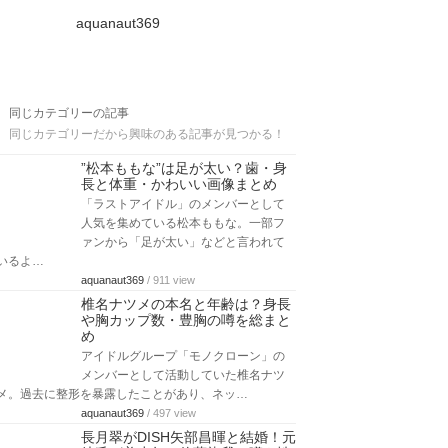
aquanaut369
同じカテゴリーの記事
同じカテゴリーだから興味のある記事が見つかる！
”松本ももな”は足が太い？歯・身
長と体重・かわいい画像まとめ
「ラストアイドル」のメンバーとして
人気を集めている松本ももな。一部フ
ァンから「足が太い」などと言われて
いるよ…
aquanaut369
/ 911 view
椎名ナツメの本名と年齢は？身長
や胸カップ数・豊胸の噂を総まと
め
アイドルグループ「モノクローン」の
メンバーとして活動していた椎名ナツ
メ。過去に整形を暴露したことがあり、ネッ…
aquanaut369
/ 497 view
長月翠がDISH矢部昌暉と結婚！元