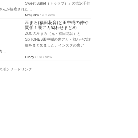
Sweet Bullet（トゥラブ）」の吉沢千佳
さんが解雇された…
Mrsjunko
/ 702 view
巫まろ(福田花音)と田中樹の仲や
関係！裏アカ匂わせまとめ
ZOCの巫まろ（元・福田花音）と
SixTONES田中樹の裏アカ・匂わせの詳
細をまとめました。インスタの裏ア
カ…
Luccy
/ 1817 view
スポンサードリンク