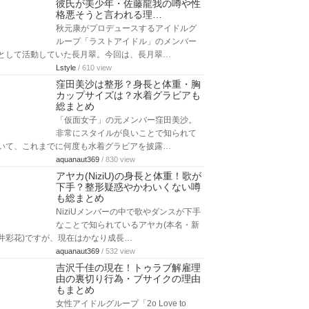
彼氏が美少年・佐藤龍我の噂や性
格悪そうと言われる理…
秋元康がプロデュースするアイドルグ
ループ「ラストアイドル」のメンバー
として活動していた長月翠。今回は、長月翠…
Lstyle
/ 610 view
窪田美沙は整形？身長と体重・胸
カップサイズは？水着グラビアも
総まとめ
「仮面女子」の元メンバー窪田美沙。
非常にスタイルが良いことで知られて
いて、これまでに何度も水着グラビアを披露…
aquanaut369
/ 830 view
アヤカ(NiziU)の身長と体重！歌が
下手？整形疑惑やかわいくない噂
も総まとめ
NiziUメンバーの中で歌やダンスが下手
なことで知られているアヤカ(本名・新
井彩花)ですが、現在はかなり成長…
aquanaut369
/ 532 view
吉沢千佳の現在！トゥラブ解雇理
由の裏切り行為・ブサイクの理由
もまとめ
女性アイドルグループ「2o Love to