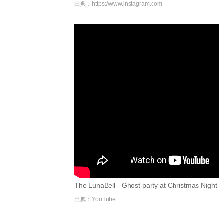
出典：
https://www.instagram.com
The LunaBell - Ghost party at Christmas Night 
出典：YouTube