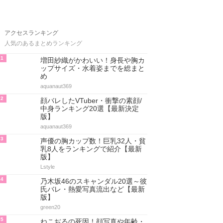
アクセスランキング
人気のあるまとめランキング
1
増田紗織がかわいい！身長や胸カ
ップサイズ・水着姿までを総まと
め
aquanaut369
2
顔バレしたVTuber・衝撃の素顔/
中身ランキング20選【最新決定
版】
aquanaut369
3
声優の胸カップ数！巨乳32人・貧
乳8人をランキングで紹介【最新
版】
Lstyle
4
乃木坂46のスキャンダル20選～彼
氏バレ・熱愛写真流出など【最新
版】
green20
5
ねこぢるの死因！顔写真や年齢・