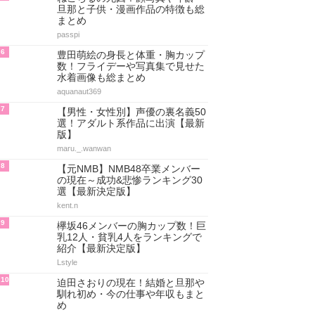
旦那と子供・漫画作品の特徴も総
まとめ
passpi
6
豊田萌絵の身長と体重・胸カップ
数！フライデーや写真集で見せた
水着画像も総まとめ
aquanaut369
7
【男性・女性別】声優の裏名義50
選！アダルト系作品に出演【最新
版】
maru._.wanwan
8
【元NMB】NMB48卒業メンバー
の現在～成功&悲惨ランキング30
選【最新決定版】
kent.n
9
欅坂46メンバーの胸カップ数！巨
乳12人・貧乳4人をランキングで
紹介【最新決定版】
Lstyle
10
迫田さおりの現在！結婚と旦那や
馴れ初め・今の仕事や年収もまと
め