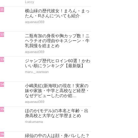
Luccy
11
横山緑の歴代彼女！まろん・まっ
たん・Rさんについても紹介
aquanaut369
12
二瓶有加の身長や胸カップ数！ニ
ヘラチオの理由やキスシーン・牛
乳我慢を総まとめ
aquanaut369
13
ジャンプ歴代ヒロイン60選！かわ
いい順にランキング【最新版】
maru._.wanwan
14
小嶋美紅(新海咲)の現在！実家の
妹や家族・中学と高校など経歴・
なぜデビューしたのか総…
aquanaut369
15
ほのか(モデル)の本名と年齢・出
身高校と大学など学歴まとめ
rirakumama
16
緑仙の中の人は顔・身バレした？