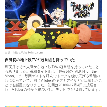
出典：
https://pbs.twimg.com
自身初の地上波TVの冠番組も持っていた
輝夜月はその人気から地上波TVの冠番組を持っていたこと
もありました。番組タイトルは「輝夜月のTALKIN’ on the
Moon」で、毎回ゲストを呼んでトークを繰り広げる番組内
容になっていて、同じVTuberのキズナアイなどが出演したこ
とでも話題になりました。初回は2018年12月4日に放送さ
れ、VTuberの枠から飛びだし、テレビでも活躍しています。