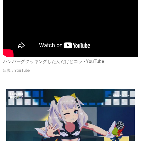
ハンバーグクッキングしたんだけどコラ - YouTube
出典：YouTube