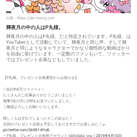
出典：
https://pbs.twimg.com
輝夜月の中の人はP丸様。
輝夜月の中の人はP丸様。だと特定されています。P丸様。は
YouTuberとして活動していて、輝夜月と同じ声、そして輝
夜月と同じようなキャラクターでかなり個性的な動画ばかり
を自由に挙げています。一定数のファンもいて、ツイッター
ではプレゼント企画などもしていました。
【P丸様。プレゼント企画運営からお知らせ】
✨合計約6万リツイート✨
たくさんのご応募ありがとうございました！
無事3名の方にDMをお送りいたしました。
ご確認よろしくお願いいたします。
惜しくもはずれてしまったそこのあなた！
次回のプレゼント企画も予定しておりますのでお楽しみに！🍳
pic.twitter.com/SA9B14YryB
— P丸様。プレゼント企画用アカウント (@hidaka_you_)
2019年9月10日