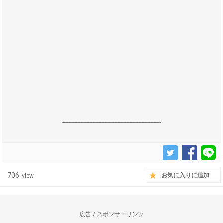
------------------------------------------------------------------
706
お気に入りに追加
view
広告 / スポンサーリンク