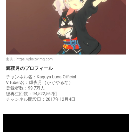
出典：
https://pbs.twimg.com
輝夜月のプロフィール
チャンネル名：Kaguya Luna Official
VTuber名：輝夜月（かぐやるな）
登録者数：99.7万人
総再生回数：94,522,567回
チャンネル開設日：2017年12月4日