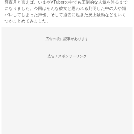
輝夜月と言えば、いまやVTuberの中でも圧倒的な人気を誇るまで
になりました。今回はそんな彼女と思われる判明した中の人や顔
バレしてしまった声優、そして過去に起きた炎上騒動などをいく
つかまとめてみました。
--------------------広告の後に記事があります--------------------
広告 / スポンサーリンク