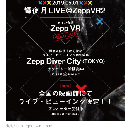
出典：
https://pbs.twimg.com