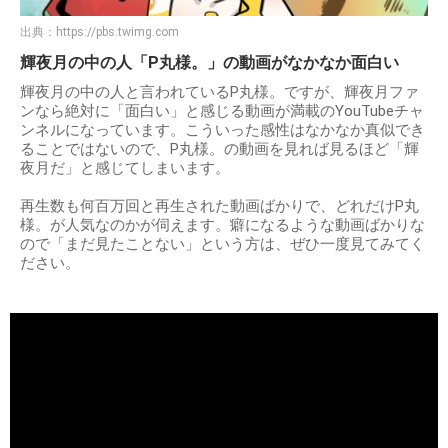
出典：
https://pbs.twimg.com
輝夜月の中の人「P丸様。」の動画がなかなか面白い
輝夜月の中の人と言われているP丸様。ですが、輝夜月ファ
ンなら絶対に「面白い」と感じる動画が満載のYouTubeチャ
ンネルになっています。こういった感性はなかなか真似でき
ることではないので、P丸様。の動画を見れば見るほど「輝
夜月だ」と感じてしまいます。
再生数も何百万回と再生された動画ばかりで、どれだけP丸
様。が人気なのかが伺えます。癖になるような動画ばかりな
ので「まだ見たことない」という方は、ぜひ一度見てみてく
ださい。