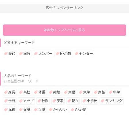
広告 / スポンサーリンク
Aidolyトップページに戻る
関連するキーワード
歴代
回数
メンバー
HKT48
センター
人気のキーワード
いま話題のキーワード
身長
高校
体重
結婚
声優
大学
家族
中学
学歴
カップ
彼氏
実家
現在
小学校
ランキング
兄弟
父親
母親
かわいい
AKB48