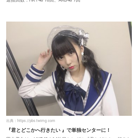
選抜回数：HKT48 10回、AKB48 7回
出典：
https://pbs.twimg.com
『君とどこかへ行きたい 』で単独センターに！