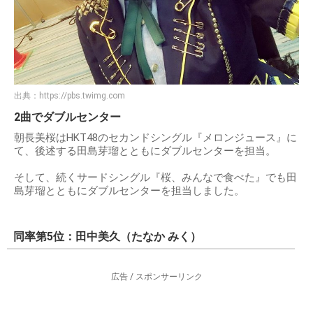
出典：
https://pbs.twimg.com
2曲でダブルセンター
朝長美桜はHKT48のセカンドシングル『メロンジュース』に
て、後述する田島芽瑠とともにダブルセンターを担当。
そして、続くサードシングル『桜、みんなで食べた』でも田
島芽瑠とともにダブルセンターを担当しました。
同率第5位：田中美久（たなか みく）
広告 / スポンサーリンク