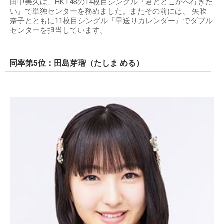
田中美久は、HKT48の14枚目シングル『君とどこかへ行きた
い』で単独センターを務めました。またその前には、 矢吹
奈子とともに11枚目シングル『早送りカレンダー』でダブル
センターを担当しています。
同率第5位：田島芽瑠（たしま める）