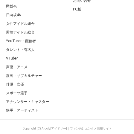
お問い合せ
欅坂46
PC版
日向坂46
女性アイドル総合
男性アイドル総合
YouTuber・配信者
タレント・有名人
VTuber
声優・アニメ
漫画・サブカルチャー
俳優・女優
スポーツ選手
アナウンサー・キャスター
歌手・アーティスト
Copyright (C) Aidoly[アイドリー]｜ファン向けエンタメ情報サイト