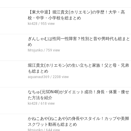
【東大中退】堀江貴文(ホリエモン)の学歴！大学・高
校・中学・小学校を総まとめ
kii428
/ 955 view
ぎんしゃむは性同一性障害？性別と昔や男時代も総まと
め
Mrsjunko
/ 759 view
堀江貴文(ホリエモン)の生い立ちと家族！父と母・兄弟
も総まとめ
aquanaut369
/ 2208 view
なちゅ(元SDN48)がダイエット成功！身長・体重・痩せ
た方法を紹介
kii428
/ 618 view
かねこあや(ねこあや)の身長やスタイル！カップや美脚
スクワット動画も総まとめ
Mrsjunko
/ 644 view