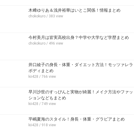
木﨑ゆりあ＆浅井裕華はいとこ関係！情報まとめ
chokokuro
/ 383 view
今村美月は皆実高校出身？中学や大学など学歴まとめ
chokokuro
/ 496 view
井口綾子の身長・体重・ダイエット方法！モッツァレラ
ボディまとめ
kii428
/ 766 view
早川沙世のすっぴんと実物が綺麗！メイク方法やファッ
ションなどもまとめ
kii428
/ 749 view
平嶋夏海のスタイル！身長・体重・グラビアまとめ
kii428
/ 918 view