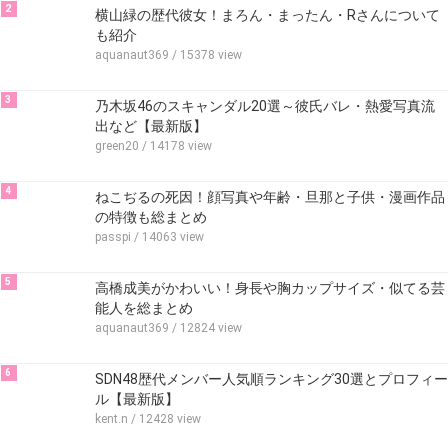
2
横山緑の歴代彼女！まろん・まったん・Rさんについて
も紹介
aquanaut369
/ 15378 view
3
乃木坂46のスキャンダル20選～彼氏バレ・熱愛写真流
出など【最新版】
green20
/ 14178 view
4
ねこぢるの死因！顔写真や年齢・旦那と子供・漫画作品
の特徴も総まとめ
passpi
/ 14063 view
5
高橋成美がかわいい！身長や胸カップサイズ・似てる芸
能人を総まとめ
aquanaut369
/ 12824 view
6
SDN48歴代メンバー人気順ランキング30選とプロフィー
ル【最新版】
kent.n
/ 12428 view