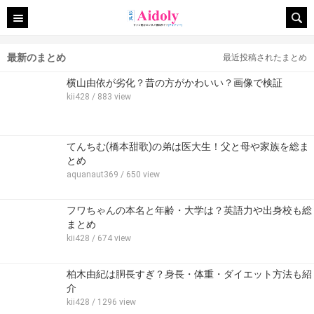
最新のまとめ
最近投稿されたまとめ
横山由依が劣化？昔の方がかわいい？画像で検証
kii428
/ 883 view
てんちむ(橋本甜歌)の弟は医大生！父と母や家族を総ま
とめ
aquanaut369
/ 650 view
フワちゃんの本名と年齢・大学は？英語力や出身校も総
まとめ
kii428
/ 674 view
柏木由紀は胴長すぎ？身長・体重・ダイエット方法も紹
介
kii428
/ 1296 view