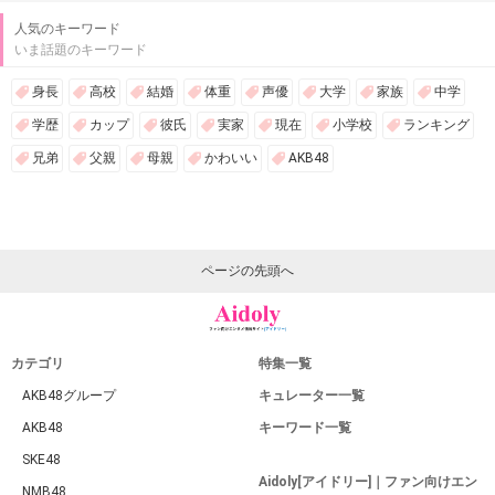
人気のキーワード
いま話題のキーワード
身長
高校
結婚
体重
声優
大学
家族
中学
学歴
カップ
彼氏
実家
現在
小学校
ランキング
兄弟
父親
母親
かわいい
AKB48
ページの先頭へ
カテゴリ
特集一覧
AKB48グループ
キュレーター一覧
AKB48
キーワード一覧
SKE48
Aidoly[アイドリー]｜ファン向けエン
NMB48