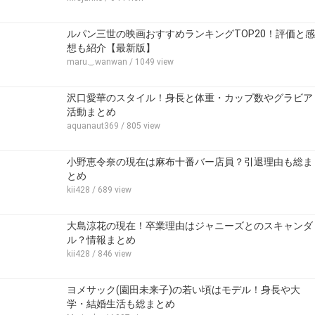
ルパン三世の映画おすすめランキングTOP20！評価と感
想も紹介【最新版】
maru._.wanwan
/ 1049 view
沢口愛華のスタイル！身長と体重・カップ数やグラビア
活動まとめ
aquanaut369
/ 805 view
小野恵令奈の現在は麻布十番バー店員？引退理由も総ま
とめ
kii428
/ 689 view
大島涼花の現在！卒業理由はジャニーズとのスキャンダ
ル？情報まとめ
kii428
/ 846 view
ヨメサック(園田未来子)の若い頃はモデル！身長や大
学・結婚生活も総まとめ