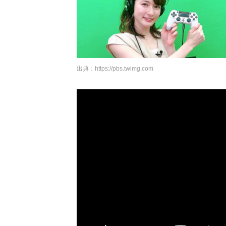
出典：
https://pbs.twimg.com