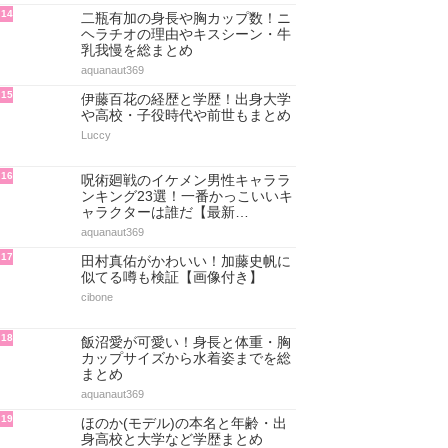
14
二瓶有加の身長や胸カップ数！ニ
ヘラチオの理由やキスシーン・牛
乳我慢を総まとめ
aquanaut369
15
伊藤百花の経歴と学歴！出身大学
や高校・子役時代や前世もまとめ
Luccy
16
呪術廻戦のイケメン男性キャララ
ンキング23選！一番かっこいいキ
ャラクターは誰だ【最新…
aquanaut369
17
田村真佑がかわいい！加藤史帆に
似てる噂も検証【画像付き】
cibone
18
飯沼愛が可愛い！身長と体重・胸
カップサイズから水着姿までを総
まとめ
aquanaut369
19
ほのか(モデル)の本名と年齢・出
身高校と大学など学歴まとめ