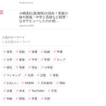
rirakumama
20
小嶋美紅(新海咲)の現在！実家の
妹や家族・中学と高校など経歴・
なぜデビューしたのか総…
aquanaut369
人気のキーワード
いま話題のキーワード
身長
高校
体重
結婚
声優
大学
家族
中学
学歴
カップ
彼氏
実家
現在
小学校
ランキング
兄弟
父親
母親
かわいい
AKB48
乃木坂46
理由
水着
本名
YouTuber
子供
年齢
関係
卒業
旦那