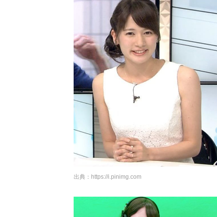
出典：
https://i.pinimg.com