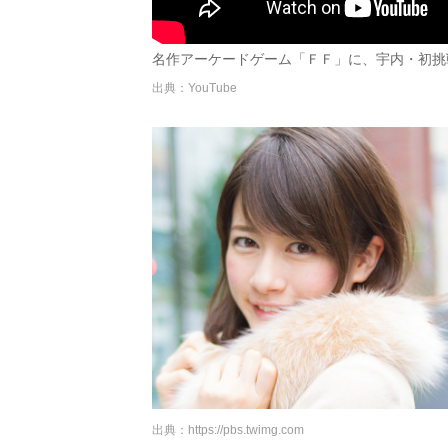
名作アーケードゲーム「ＦＦ」に、宇内・初挑戦
出典：YouTube
出典：
https://pbs.twimg.com