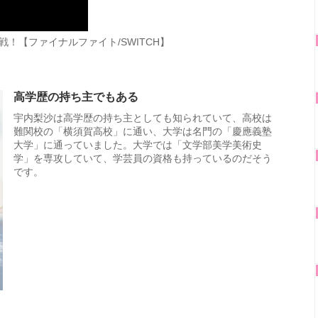
！【ファイナルファイト/SWITCH】
高学歴の持ち主でもある
宇内梨沙は高学歴の持ち主としても知られていて、高校は
難関校の「横須賀高校」に通い、大学は名門の「慶應義塾
大学」に通っていました。大学では「文学部美学美術史
学」を専攻していて、学芸員の資格も持っているのだそう
です。