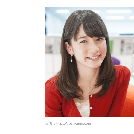
出典：
https://pbs.twimg.com