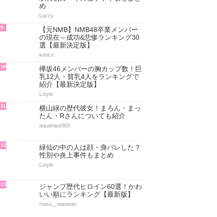
め
Luccy
9
【元NMB】NMB48卒業メンバー
の現在～成功&悲惨ランキング30
選【最新決定版】
kent.n
10
欅坂46メンバーの胸カップ数！巨
乳12人・貧乳4人をランキングで
紹介【最新決定版】
Lstyle
11
横山緑の歴代彼女！まろん・まっ
たん・Rさんについても紹介
aquanaut369
12
緑仙の中の人は顔・身バレした？
性別や炎上事件もまとめ
Lstyle
13
ジャンプ歴代ヒロイン60選！かわ
いい順にランキング【最新版】
maru._.wanwan