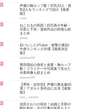
3
声優の胸カップ数！巨乳32人・貧
乳8人をランキングで紹介【最新
版】
Lstyle
4
ねこぢるの死因！顔写真や年齢・
旦那と子供・漫画作品の特徴も総
まとめ
passpi
5
顔バレしたVTuber・衝撃の素顔/
中身ランキング20選【最新決定
版】
aquanaut369
6
豊田萌絵の身長と体重・胸カップ
数！フライデーや写真集で見せた
水着画像も総まとめ
aquanaut369
7
【男性・女性別】声優の裏名義50
選！アダルト系作品に出演【最新
版】
maru._.wanwan
8
迫田さおりの現在！結婚と旦那や
馴れ初め・今の仕事や年収もまと