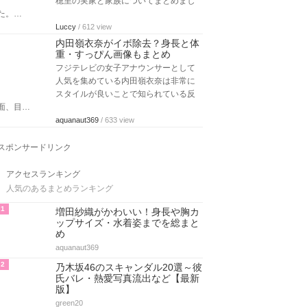
穂里の実家と家族についてまとめまし
た。…
Luccy
/ 612 view
内田嶺衣奈がイボ除去？身長と体
重・すっぴん画像もまとめ
フジテレビの女子アナウンサーとして
人気を集めている内田嶺衣奈は非常に
スタイルが良いことで知られている反
面、目…
aquanaut369
/ 633 view
スポンサードリンク
アクセスランキング
人気のあるまとめランキング
1
増田紗織がかわいい！身長や胸カ
ップサイズ・水着姿までを総まと
め
aquanaut369
2
乃木坂46のスキャンダル20選～彼
氏バレ・熱愛写真流出など【最新
版】
green20