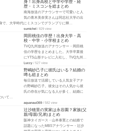
身！出身高校と中学や学歴・経
歴・ミスコンを総まとめ
南海放送のアナウンサーで可愛いと人
気の青木美奈実さんは同志社大学の出
身で、大学時代にミスコンでグランプリに輝…
sumichel
/ 829 view
岡田桃佳の学歴！出身大学・高
校・中学・小学校まとめ
TVQ九州放送のアナウンサー・岡田桃
佳の学歴をまとめました。大学卒業後
にYTS山形テレビに入社し、TVQ九州…
Luccy
/ 527 view
野嶋紗己子に彼氏はいる？結婚の
噂も総まとめ
毎日放送で活躍している人気女子アナ
の野嶋紗己子。彼女はその人気から彼
氏の存在が気になる人が多く、結婚に
ついて…
aquanaut369
/ 582 view
辻沙穂里の実家は永谷園？家族(父
親/母親/兄弟)まとめ
阪神タイガース・山本泰寛との結婚で
話題になったMBSアナウンサー・辻沙