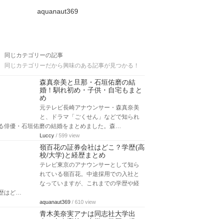
aquanaut369
同じカテゴリーの記事
同じカテゴリーだから興味のある記事が見つかる！
森真奈美と旦那・石垣佑磨の結
婚！馴れ初め・子供・自宅もまと
め
元テレビ長崎アナウンサー・森真奈美
と、ドラマ「ごくせん」などで知られ
る俳優・石垣佑磨の結婚をまとめました。森…
Luccy
/ 599 view
嶺百花の証券会社はどこ？学歴(高
校/大学)と経歴まとめ
テレビ東京のアナウンサーとして知ら
れている嶺百花。中途採用での入社と
なっていますが、これまでの学歴や経
歴はど…
aquanaut369
/ 610 view
青木美奈実アナは同志社大学出