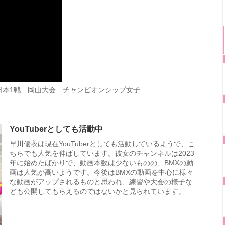
戦/西日本1戦 岡山大会 チャンピオンシップ女子
YouTuberとしても活動中
早川優衣は現在YouTuberとしても活動しているようで、こ
ちらでも人気を伸ばしています。彼女のチャンネルは2023
年に始めたばかりで、動画本数は少ないものの、BMXの動
画は人気が高いようです。今後はBMXの動画を中心に様々
な動画がアップされるものと思われ、練習や大会の様子な
ども公開してもらえるのではないかと見られています。