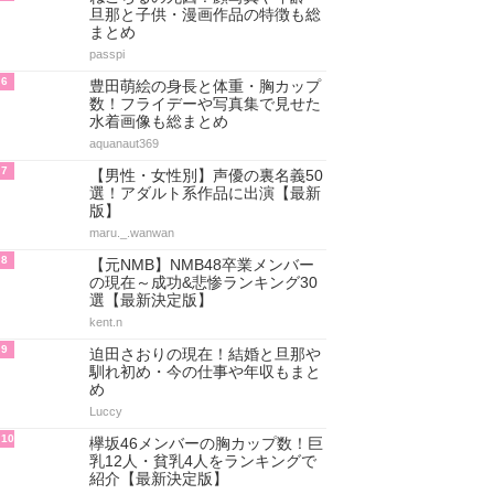
旦那と子供・漫画作品の特徴も総
まとめ
passpi
6
豊田萌絵の身長と体重・胸カップ
数！フライデーや写真集で見せた
水着画像も総まとめ
aquanaut369
7
【男性・女性別】声優の裏名義50
選！アダルト系作品に出演【最新
版】
maru._.wanwan
8
【元NMB】NMB48卒業メンバー
の現在～成功&悲惨ランキング30
選【最新決定版】
kent.n
9
迫田さおりの現在！結婚と旦那や
馴れ初め・今の仕事や年収もまと
め
Luccy
10
欅坂46メンバーの胸カップ数！巨
乳12人・貧乳4人をランキングで
紹介【最新決定版】