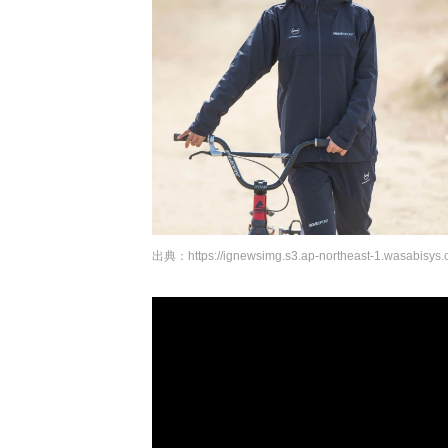
出典：
https://ignewsimg.s3.ap-northeast-1.wasabisys