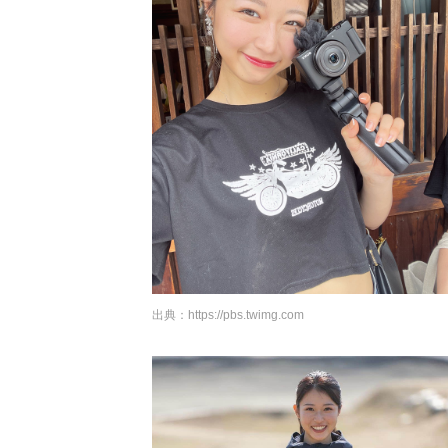
出典：
https://pbs.twimg.com