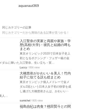
aquanaut369
同じカテゴリーの記事
同じカテゴリーだから興味のある記事が見つかる！
入江聖奈の実家と両親や家族・学
歴(高校/大学)・彼氏と結婚の噂も
まとめ
東京オリンピック2020で日本女子史上
初となるボクシング・フェザー級の金
メダルに輝いた入江聖奈。生い立ち・実…
Luccy
/ 856 view
大橋悠依がかわいい＆美人！竹内
結子に似てる説も総まとめ
東京オリンピック個人メドレーで金メ
ダル2冠という日本人女子初の快挙を成
し遂げた大橋悠依さんは、かわいい・
美人…
sumichel
/ 805 view
福島由紀は肉食？桃田賢斗との関