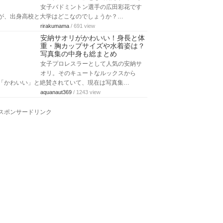
女子バドミントン選手の広田彩花です
が、出身高校と大学はどこなのでしょうか？…
rirakumama
/ 691 view
安納サオリがかわいい！身長と体
重・胸カップサイズや水着姿は？
写真集の中身も総まとめ
女子プロレスラーとして人気の安納サ
オリ。そのキュートなルックスから
「かわいい」と絶賛されていて、現在は写真集…
aquanaut369
/ 1243 view
スポンサードリンク