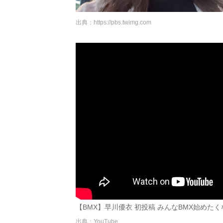
出典：
https://pbs.twimg.com
【BMX】早川優衣 初投稿 みんなBMX始めた
出典：YouTube