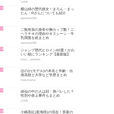
Lstyle
11
横山緑の歴代彼女！まろん・まっ
たん・Rさんについても紹介
aquanaut369
12
二瓶有加の身長や胸カップ数！ニ
ヘラチオの理由やキスシーン・牛
乳我慢を総まとめ
aquanaut369
13
ジャンプ歴代ヒロイン60選！かわ
いい順にランキング【最新版】
maru._.wanwan
14
ほのか(モデル)の本名と年齢・出
身高校と大学など学歴まとめ
rirakumama
15
緑仙の中の人は顔・身バレした？
性別や炎上事件もまとめ
Lstyle
16
小嶋美紅(新海咲)の現在！実家の