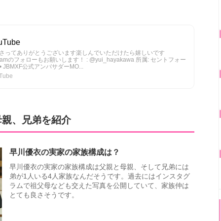
uTube
さってありがとうございます楽しんでいただけたら嬉しいです
amのフォローもお願いします！ : @yui_hayakawa 所属: セントフォー
er • JBMXF公式アンバサダーMO...
Tube
母親、兄弟を紹介
早川優衣の実家の家族構成は？
早川優衣の実家の家族構成は父親と母親、そして兄弟には
弟が1人いる4人家族なんだそうです。過去にはインスタグ
ラムで祖父母なども交えた写真を公開していて、家族仲は
とても良さそうです。