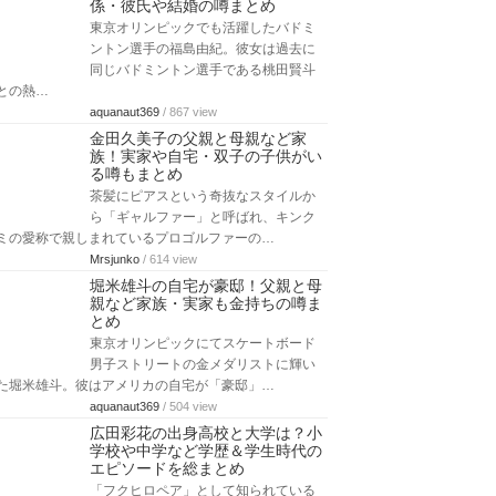
係・彼氏や結婚の噂まとめ
東京オリンピックでも活躍したバドミ
ントン選手の福島由紀。彼女は過去に
同じバドミントン選手である桃田賢斗
との熱…
aquanaut369
/ 867 view
金田久美子の父親と母親など家
族！実家や自宅・双子の子供がい
る噂もまとめ
茶髪にピアスという奇抜なスタイルか
ら「ギャルファー」と呼ばれ、キンク
ミの愛称で親しまれているプロゴルファーの…
Mrsjunko
/ 614 view
堀米雄斗の自宅が豪邸！父親と母
親など家族・実家も金持ちの噂ま
とめ
東京オリンピックにてスケートボード
男子ストリートの金メダリストに輝い
た堀米雄斗。彼はアメリカの自宅が「豪邸」…
aquanaut369
/ 504 view
広田彩花の出身高校と大学は？小
学校や中学など学歴＆学生時代の
エピソードを総まとめ
「フクヒロペア」として知られている