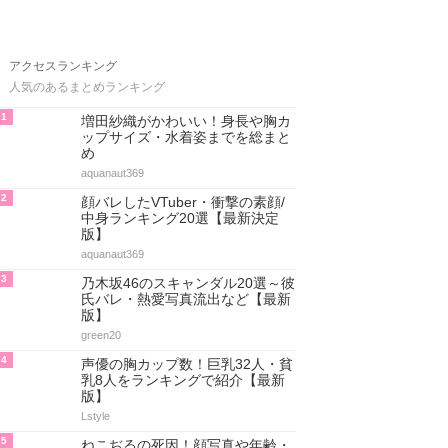
アクセスランキング
人気のあるまとめランキング
1
増田紗織がかわいい！身長や胸カ
ップサイズ・水着姿までを総まと
め
aquanaut369
2
顔バレしたVTuber・衝撃の素顔/
中身ランキング20選【最新決定
版】
aquanaut369
3
乃木坂46のスキャンダル20選～彼
氏バレ・熱愛写真流出など【最新
版】
green20
4
声優の胸カップ数！巨乳32人・貧
乳8人をランキングで紹介【最新
版】
Lstyle
5
ねこぢるの死因！顔写真や年齢・