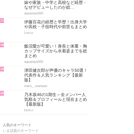
妹や家族・中学と高校など経歴・
なぜデビューしたのか総…
aquanaut369
17
伊藤百花の経歴と学歴！出身大学
や高校・子役時代や前世もまとめ
Luccy
18
飯沼愛が可愛い！身長と体重・胸
カップサイズから水着姿までを総
まとめ
aquanaut369
19
津田健次郎が声優のキャラ50選！
代表作＆人気ランキング【最新
版】
maru._.wanwan
20
乃木坂46の1期生～全メンバー人
気順＆プロフィールと現在まとめ
【最新版】
kent.n
人気のキーワード
いま話題のキーワード