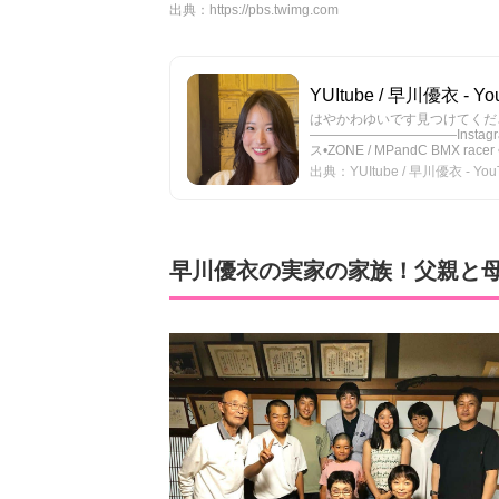
出典：
https://pbs.twimg.com
YUItube / 早川優衣 - Yo
はやかわゆいです見つけてくだ
———————————Instagr
ス•ZONE / MPandC BMX rac
出典：YUItube / 早川優衣 - You
早川優衣の実家の家族！父親と