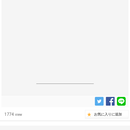
------------------------------------------------------------------
1774
お気に入りに追加
view