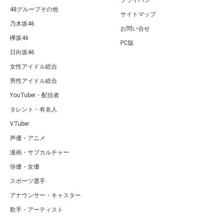
48グループその他
サイトマップ
乃木坂46
お問い合せ
欅坂46
PC版
日向坂46
女性アイドル総合
男性アイドル総合
YouTuber・配信者
タレント・有名人
VTuber
声優・アニメ
漫画・サブカルチャー
俳優・女優
スポーツ選手
アナウンサー・キャスター
歌手・アーティスト