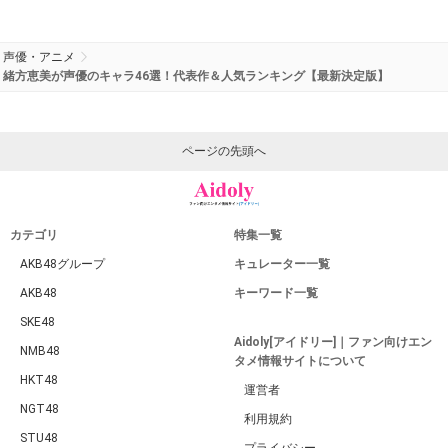
声優・アニメ
緒方恵美が声優のキャラ46選！代表作＆人気ランキング【最新決定版】
ページの先頭へ
カテゴリ
特集一覧
AKB48グループ
キュレーター一覧
AKB48
キーワード一覧
SKE48
Aidoly[アイドリー]｜ファン向けエン
NMB48
タメ情報サイトについて
HKT48
運営者
NGT48
利用規約
STU48
プライバシー