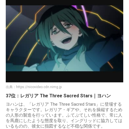
出典：
https://nicovideo.cdn.nimg.jp
37位：レガリア The Three Sacred Stars｜ヨハン
ヨハンは、「レガリア The Three Sacred Stars」に登場する
キャラクターです。レガリア・ギアや、それを操縦するため
の人形の製造を行っています。ふてぶてしい性格で、常に人
を馬鹿にしたような態度を取り、イングリッドに協力しては
いるものの、彼女に指図するなど不穏な関係です。