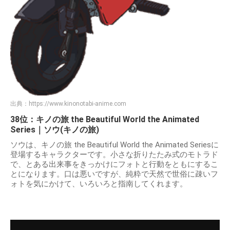
出典：
https://www.kinonotabi-anime.com
38位：キノの旅 the Beautiful World the Animated
Series｜ソウ(キノの旅)
ソウは、キノの旅 the Beautiful World the Animated Seriesに
登場するキャラクターです。小さな折りたたみ式のモトラド
で、とある出来事をきっかけにフォトと行動をともにするこ
とになります。口は悪いですが、純粋で天然で世俗に疎いフ
ォトを気にかけて、いろいろと指南してくれます。