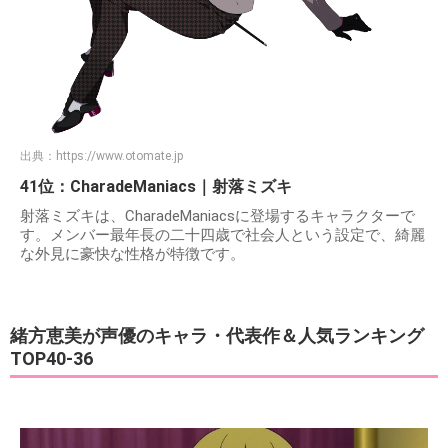
出典：
https://www.otomate.jp
41位：CharadeManiacs｜射落ミズキ
射落ミズキは、CharadeManiacsに登場するキャラクターで
す。メンバー最年長の二十四歳で社会人という設定で、綺麗
な外見に豪快な性格が特徴です。
緒方恵美が声優のキャラ・代表作＆人気ランキング
TOP40-36