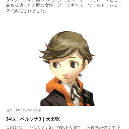
最も成功した人間の女性」としてギネス・ワールド・レコー
ズに認定されました。
出典：
https://renote.jp
34位：ペルソナ3｜天田乾
天田乾は、『ペルソナ3』の登場人物で、正義感が強くて小