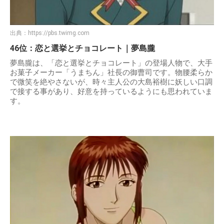
出典：
https://pbs.twimg.com
46位：恋と選挙とチョコレート｜夢島朧
夢島朧は、「恋と選挙とチョコレート」の登場人物で、大手
お菓子メーカー「うまちん」社長の御曹司です。物腰柔らか
で微笑を絶やさないが、時々主人公の大島裕樹に妖しい口調
で接する事があり、好意を持っているようにも思われていま
す。