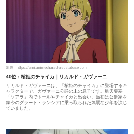
出典：
https://ami.animecharactersdatabase.com
40位：棺姫のチャイカ｜リカルド・ガヴァーニ
リカルド・ガヴァーニは、「棺姫のチャイカ」に登場するキ
ャラクターで、ガヴァーニ公爵の末の息子です。航天要塞
「ソアラ」内でトールやチャイカと出会い、当初は公爵家を
家令のグラート・ランシアに乗っ取られた気弱な少年を演じ
ていました。