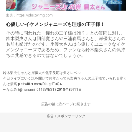
出典：
https://pbs.twimg.com
心優しいイケメンジャニーズも理想の王子様！
その時に問われた「憧れの王子様は誰？」との質問に対し、
鈴木梨央さんは阿部寛さんや三浦春馬さんと、岸優太さんの
名前も挙げたのです。岸優太さんは心優しくユニークなイケ
メンジャニーズであるため、ファンなら鈴木梨央さんの気持
ちに共感できるのではないでしょうか。
鈴木梨央ちゃんと岸優太の化学反応は天才レベル
今日ライブにいく話を聞いて何年たっても梨央ちゃんの王子様でいられる岸く
んは最高
pic.twitter.com/DkugtlEuQ4
— ななみ (@nanami_0113WEST)
2018年8月11日
-----------------広告の後に次ページに続きます-----------------
広告 / スポンサーリンク