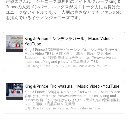
岸優太さんは、ジャニーズ事務所のアイドルグループKing &
Princeの人気メンバー。ルックスが良くトーク力にも長けた
ユニークなアイドルであり、人柄の良さなどでもファンの心
を掴んでいるイケメンジャニーズです。
King & Prince「シンデレラガール」Music Video -
YouTube
King & Prince 5/23発売デビューシングル「シンデレラガール」
Music Video TBS系 火曜ドラマ「花のち晴れ～花男 Next
Season～」の主題歌 詳細はコチラ⇒ https://www.universal-
music.co.jp/king-and-prince/ ＜商品詳細＞ TBS...
出典：King & Prince「シンデレラガール」Music Video - YouTube
King & Prince「koi-wazurai」Music Video - YouTube
King & Prince 8/28発売 4th Single「koi-wazurai」Music Video
詳細はコチラ⇒https://www.universal-music.co.jp/king-and-
prince/ 映画 「かぐや様は告らせたい ～天才たちの恋愛頭脳戦
～」 主題歌 ＜商品詳細＞ 初回限...
出典：King & Prince「koi-wazurai」Music Video - YouTube