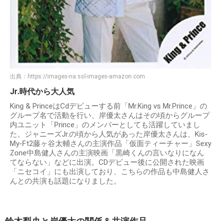
出典：
https://images-na.ssl-images-amazon.com
Jr.時代から大人気
King & PrinceはCdデビューする前「Mr.King vs Mr.Prince」の
グループ名で活動を行い、岸優太さんはその頃からグループ
内ユニット「Prince」のメンバーとしても活躍していまし
た。ジャニーズJr.の頃から人気があった岸優太さんは、Kis-
My-Ft2藤ヶ谷太輔さんの主演作品「仮面ティーチャー」Sexy
Zone中島健人さんの主演映画「黒崎くんの言いなりになん
てならない」などに出演。CDデビュー後に公開された映画
「ニセコイ」にも出演しており、こちらの作品も中島健人さ
んとの共演も話題になりました。