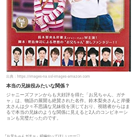
出典：
https://images-na.ssl-images-amazon.com
本当の兄妹役みたいな関係？
ジャニーズファンからも大好評を得た「お兄ちゃん、ガチ
ャ」は、物語の展開も絶賛された名作。鈴木梨央さんと岸優
太さんは少々不思議な兄妹役を演じており、視聴者からはま
るで本当の兄妹のような関係に見えると2人のコンビネーシ
ョンも完璧だったのです。
『お兄ちゃんガチャ』続編やってほしいーー♡