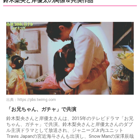
鈴木梨央と岸優太の関係＆共演作品
出典：
https://pbs.twimg.com
「お兄ちゃん、ガチャ」で共演
鈴木梨央さんと岸優太さんは、2015年のテレビドラマ「お兄
ちゃん、ガチャ」で共演。鈴木梨央さんと岸優太さんのダブ
ル主演ドラマとして放送され、ジャニーズJr.内ユニット
Travis Japanの宮近海斗さんも出演し、Snow Manの深澤辰哉