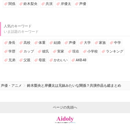
関係
鈴木梨央
共演
岸優太
声優
人気のキーワード
いま話題のキーワード
身長
高校
体重
結婚
声優
大学
家族
中学
学歴
カップ
彼氏
実家
現在
小学校
ランキング
兄弟
父親
母親
かわいい
AKB48
声優・アニメ
鈴木梨央と岸優太は兄妹みたいな関係？共演作品も総まとめ
ページの先頭へ