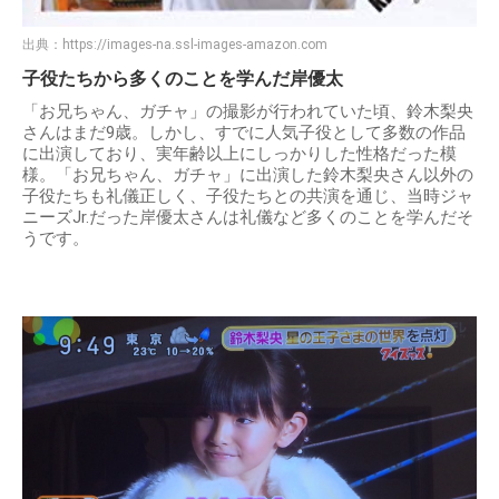
出典：
https://images-na.ssl-images-amazon.com
子役たちから多くのことを学んだ岸優太
「お兄ちゃん、ガチャ」の撮影が行われていた頃、鈴木梨央
さんはまだ9歳。しかし、すでに人気子役として多数の作品
に出演しており、実年齢以上にしっかりした性格だった模
様。「お兄ちゃん、ガチャ」に出演した鈴木梨央さん以外の
子役たちも礼儀正しく、子役たちとの共演を通じ、当時ジャ
ニーズJr.だった岸優太さんは礼儀など多くのことを学んだそ
うです。