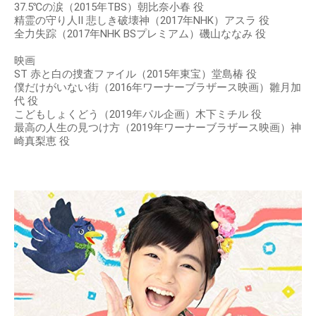
37.5℃の涙（2015年TBS）朝比奈小春 役
精霊の守り人II 悲しき破壊神（2017年NHK）アスラ 役
全力失踪（2017年NHK BSプレミアム）磯山ななみ 役
映画
ST 赤と白の捜査ファイル（2015年東宝）堂島椿 役
僕だけがいない街（2016年ワーナーブラザース映画）雛月加
代 役
こどもしょくどう（2019年パル企画）木下ミチル 役
最高の人生の見つけ方（2019年ワーナーブラザース映画）神
崎真梨恵 役