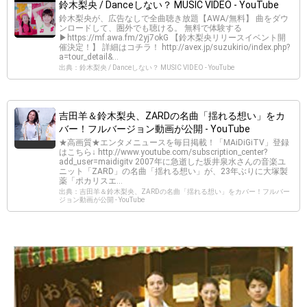
鈴木梨央 / Danceしない？ MUSIC VIDEO - YouTube
鈴木梨央が、広告なしで全曲聴き放題【AWA/無料】 曲をダウ
ンロードして、圏外でも聴ける。 無料で体験する
▶https://mf.awa.fm/2yj7okG 【鈴木梨央リリースイベント開
催決定！】 詳細はコチラ！ http://avex.jp/suzukirio/index.php?
a=tour_detail&...
出典：鈴木梨央 / Danceしない？ MUSIC VIDEO - YouTube
吉田羊＆鈴木梨央、ZARDの名曲「揺れる想い」をカ
バー！フルバージョン動画が公開 - YouTube
★高画質★エンタメニュースを毎日掲載！「MAiDiGiTV」登録
はこちら↓ http://www.youtube.com/subscription_center?
add_user=maidigitv 2007年に急逝した坂井泉水さんの音楽ユ
ニット「ZARD」の名曲「揺れる想い」が、23年ぶりに大塚製
薬「ポカリスエ...
出典：吉田羊＆鈴木梨央、ZARDの名曲「揺れる想い」をカバー！フルバー
ジョン動画が公開 - YouTube