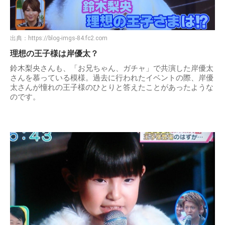
出典：
https://blog-imgs-84.fc2.com
理想の王子様は岸優太？
鈴木梨央さんも、「お兄ちゃん、ガチャ」で共演した岸優太
さんを慕っている模様。過去に行われたイベントの際、岸優
太さんが憧れの王子様のひとりと答えたことがあったような
のです。