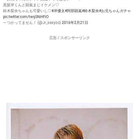
黒髪岸くんと顕嵐まじイケメン♡
鈴木梨央ちゃんも可愛いし♡
#岸優太
#阿部顕嵐
#鈴木梨央
#お兄ちゃんガチャ
pic.twitter.com/twqSNiHFiO
— つかってません！ (@Jr_sexyzo)
2016年2月21日
広告 / スポンサーリンク