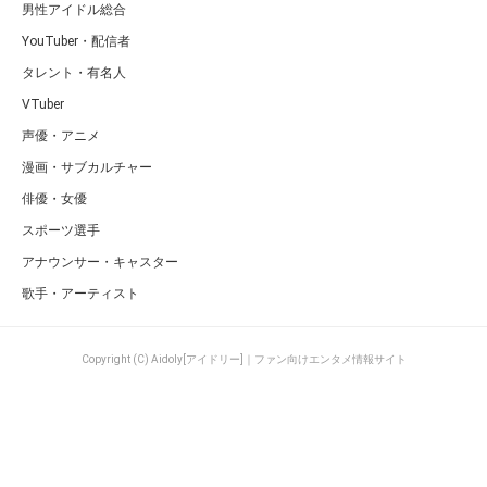
男性アイドル総合
YouTuber・配信者
タレント・有名人
VTuber
声優・アニメ
漫画・サブカルチャー
俳優・女優
スポーツ選手
アナウンサー・キャスター
歌手・アーティスト
Copyright (C) Aidoly[アイドリー]｜ファン向けエンタメ情報サイト