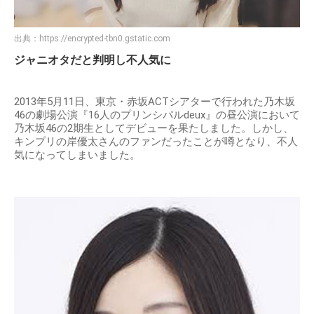
出典：
https://encrypted-tbn0.gstatic.com
ジャニオタだと判明し不人気に
2013年5月11日、東京・赤坂ACTシアターで行われた乃木坂
46の劇場公演『16人のプリンシパルdeux』の昼公演において
乃木坂46の2期生としてデビューを果たしました。しかし、
キンプリの岸優太さんのファンだったことが噂となり、不人
気になってしまいました。