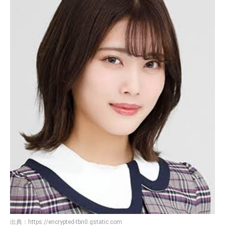
出典：
https://encrypted-tbn0.gstatic.com