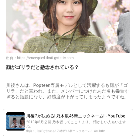
出典：
https://encrypted-tbn0.gstatic.com
顔がゴリラだと懸念されている？
川後さんは、Popteen専属モデルとして活躍するも顔が「ゴ
リラ」だと言われ、また、メンバーにつけたあだ名も毒舌す
ぎると話題になり、好感度が下がってしまったようですね。
川後Pが決める! 乃木坂46新ニックネーム! - YouTube
2013年8月公開 乃木坂ってここ！より。 懐かしい人もいます
ね。
出典：川後Pが決める! 乃木坂46新ニックネーム! - YouTube