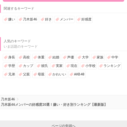
関連するキーワード
嫌い
乃木坂46
好き
メンバー
好感度
人気のキーワード
いま話題のキーワード
身長
高校
体重
結婚
声優
大学
家族
中学
学歴
カップ
彼氏
実家
現在
小学校
ランキング
兄弟
父親
母親
かわいい
AKB48
乃木坂46
乃木坂46メンバーの好感度20選！嫌い・好き別ランキング【最新版】
ページの先頭へ