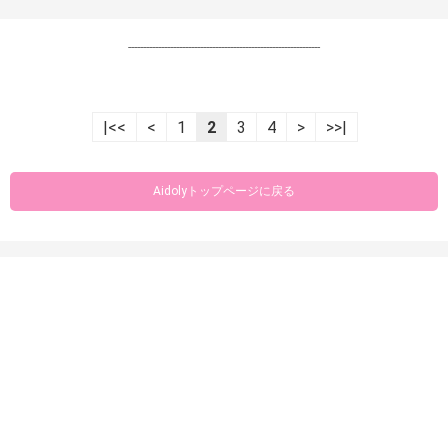
----------------------------------------------------------------
|<<
<
1
2
3
4
>
>>|
Aidolyトップページに戻る