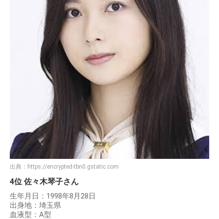
出典：
https://encrypted-tbn0.gstatic.com
4位 佐々木琴子さん
生年月日：1998年8月28日
出身地：埼玉県
血液型：A型