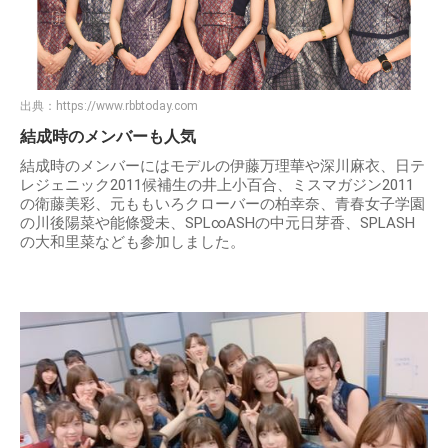
出典：
https://www.rbbtoday.com
結成時のメンバーも人気
結成時のメンバーにはモデルの伊藤万理華や深川麻衣、日テ
レジェニック2011候補生の井上小百合、ミスマガジン2011
の衛藤美彩、元ももいろクローバーの柏幸奈、青春女子学園
の川後陽菜や能條愛未、SPL∞ASHの中元日芽香、SPLASH
の大和里菜なども参加しました。