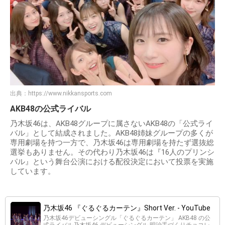
出典：
https://www.nikkansports.com
AKB48の公式ライバル
乃木坂46は、AKB48グループに属さないAKB48の「公式ライ
バル」として結成されました。AKB48姉妹グループの多くが
専用劇場を持つ一方で、乃木坂46は専用劇場を持たず選抜総
選挙もありません。その代わり乃木坂46は『16人のプリンシ
パル』という舞台公演における配役決定において投票を実施
しています。
乃木坂46 『ぐるぐるカーテン』Short Ver. - YouTube
乃木坂46デビューシングル「ぐるぐるカーテン」 AKB48 の公
式ライバル乃木坂46 デビューシングル 明治手づくりチョコレ