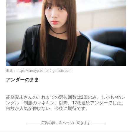
出典：
https://encrypted-tbn0.gstatic.com
アンダーのまま
能條愛未さんのこれまでの選抜回数は2回のみ。しかも4thシ
ングル「制服のマネキン」以降、12枚連続アンダーでした。
何故か人気が伸びない、今後に期待です。
-----------------広告の後に次ページに続きます-----------------