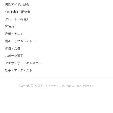
男性アイドル総合
YouTuber・配信者
タレント・有名人
VTuber
声優・アニメ
漫画・サブカルチャー
俳優・女優
スポーツ選手
アナウンサー・キャスター
歌手・アーティスト
Copyright (C) Aidoly[アイドリー]｜ファン向けエンタメ情報サイト