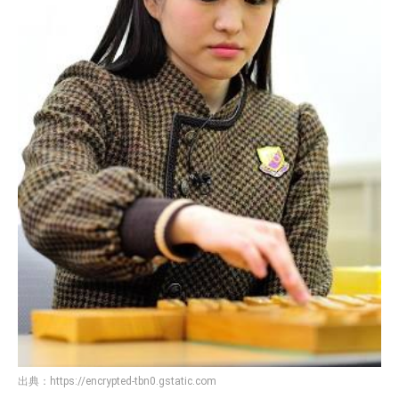
出典：
https://encrypted-tbn0.gstatic.com