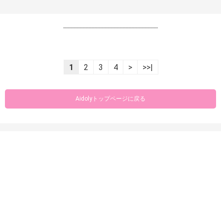
----------------------------------------------------------------
1
2
3
4
>
>>|
Aidolyトップページに戻る