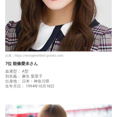
出典：
https://encrypted-tbn0.gstatic.com
7位 能條愛未さん
血液型： A型
別名義： 麻生 梨里子
出身地： 日本・神奈川県
生年月日： 1994年10月18日