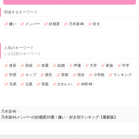
関連するキーワード
嫌い
メンバー
好感度
乃木坂46
好き
人気のキーワード
いま話題のキーワード
身長
高校
体重
結婚
声優
大学
家族
中学
学歴
カップ
彼氏
実家
現在
小学校
ランキング
兄弟
父親
母親
かわいい
AKB48
乃木坂46
乃木坂46メンバーの好感度20選！嫌い・好き別ランキング【最新版】