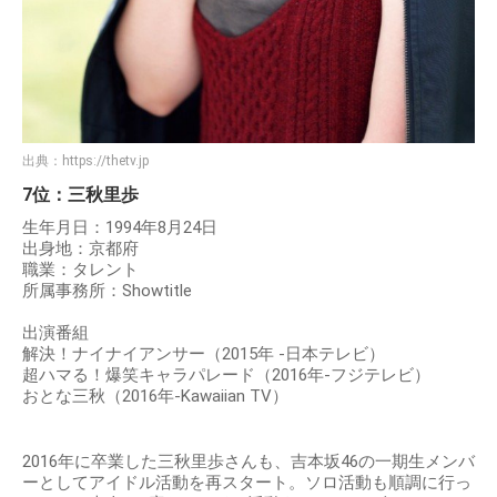
出典：
https://thetv.jp
7位：三秋里歩
生年月日：1994年8月24日
出身地：京都府
職業：タレント
所属事務所：Showtitle
出演番組
解決！ナイナイアンサー（2015年 -日本テレビ）
超ハマる！爆笑キャラパレード（2016年-フジテレビ）
おとな三秋（2016年-Kawaiian TV）
2016年に卒業した三秋里歩さんも、吉本坂46の一期生メンバ
ーとしてアイドル活動を再スタート。ソロ活動も順調に行っ