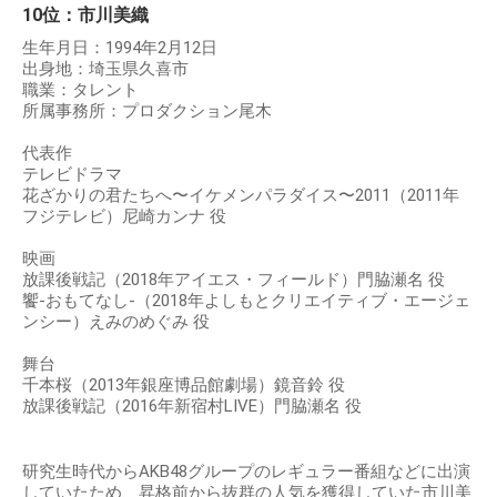
10位：市川美織
生年月日：1994年2月12日
出身地：埼玉県久喜市
職業：タレント
所属事務所：プロダクション尾木
代表作
テレビドラマ
花ざかりの君たちへ〜イケメンパラダイス〜2011（2011年
フジテレビ）尼崎カンナ 役
映画
放課後戦記（2018年アイエス・フィールド）門脇瀬名 役
饗-おもてなし-（2018年よしもとクリエイティブ・エージェ
ンシー）えみのめぐみ 役
舞台
千本桜（2013年銀座博品館劇場）鏡音鈴 役
放課後戦記（2016年新宿村LIVE）門脇瀬名 役
研究生時代からAKB48グループのレギュラー番組などに出演
していたため、昇格前から抜群の人気を獲得していた市川美