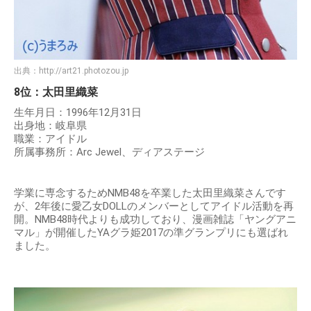
出典：
http://art21.photozou.jp
8位：太田里織菜
生年月日：1996年12月31日
出身地：岐阜県
職業：アイドル
所属事務所：Arc Jewel、ディアステージ
学業に専念するためNMB48を卒業した太田里織菜さんです
が、2年後に愛乙女DOLLのメンバーとしてアイドル活動を再
開。NMB48時代よりも成功しており、漫画雑誌「ヤングアニ
マル」が開催したYAグラ姫2017の準グランプリにも選ばれ
ました。