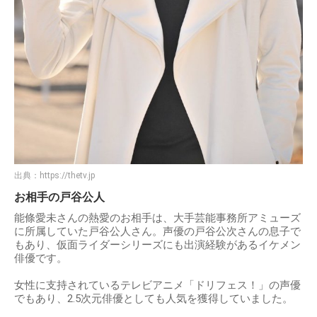
出典：
https://thetv.jp
お相手の戸谷公人
能條愛未さんの熱愛のお相手は、大手芸能事務所アミューズ
に所属していた戸谷公人さん。声優の戸谷公次さんの息子で
もあり、仮面ライダーシリーズにも出演経験があるイケメン
俳優です。
女性に支持されているテレビアニメ「ドリフェス！」の声優
でもあり、2.5次元俳優としても人気を獲得していました。