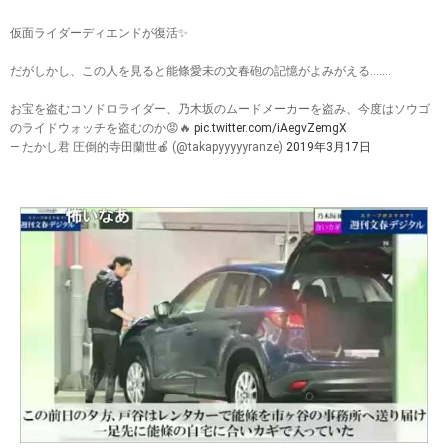
仮面ライダーディエンドが復活✨
だがしかし、この人を見ると能條愛未の文春砲の記憶がよみがえる.......
お宝を盗むコソドロライダー、乃木坂のムードメーカーを盗み、今度はソウゴ
のライドウォッチを盗むのか😡🔥
pic.twitter.com/iAegvZemgX
— たかし君 圧倒的寺田蘭世🍎 (@takapyyyyyranze)
2019年3月17日