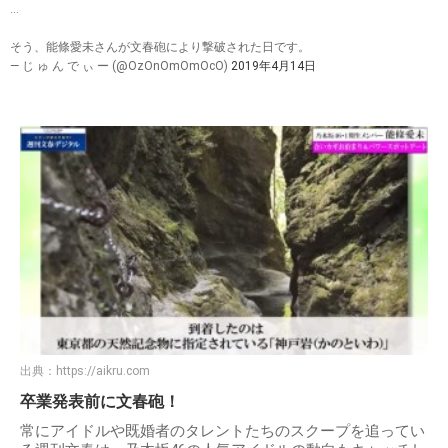
…
そう、能條愛未さんが文春砲により撃破された日です。
— じ ゅ ん で ぃ ー (@OzOnOmOmOcO)
2019年4月14日
出典：
https://aikru.com
卒業発表前に文春砲！
常にアイドルや既婚者のタレントたちのスクープを追ってい