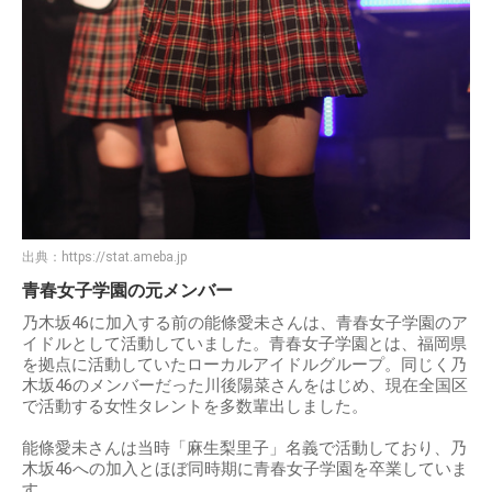
出典：
https://stat.ameba.jp
青春女子学園の元メンバー
乃木坂46に加入する前の能條愛未さんは、青春女子学園のア
イドルとして活動していました。青春女子学園とは、福岡県
を拠点に活動していたローカルアイドルグループ。同じく乃
木坂46のメンバーだった川後陽菜さんをはじめ、現在全国区
で活動する女性タレントを多数輩出しました。
能條愛未さんは当時「麻生梨里子」名義で活動しており、乃
木坂46への加入とほぼ同時期に青春女子学園を卒業していま
す。