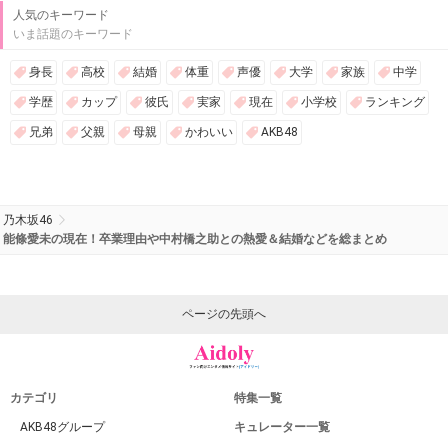
人気のキーワード
いま話題のキーワード
身長
高校
結婚
体重
声優
大学
家族
中学
学歴
カップ
彼氏
実家
現在
小学校
ランキング
兄弟
父親
母親
かわいい
AKB48
乃木坂46
能條愛未の現在！卒業理由や中村橋之助との熱愛＆結婚などを総まとめ
ページの先頭へ
カテゴリ
特集一覧
AKB48グループ
キュレーター一覧