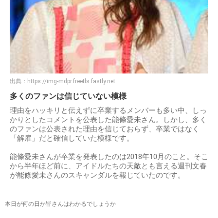
出典：
https://img-mdpr.freetls.fastly.net
多くのファンは信じていない模様
理由をハッキリと伝えずに卒業するメンバーも多い中、しっ
かりとしたコメントを公表した能條愛未さん。しかし、多く
のファンは公表された理由を信じておらず、卒業ではなく
「解雇」だと確信していた模様です。
能條愛未さんが卒業を発表したのは2018年10月のこと。そこ
から半年ほど前に、アイドルたちの天敵とも言える週刊文春
が能條愛未さんのスキャンダルを報じていたのです。
本日が何の日か皆さんはわかるでしょうか