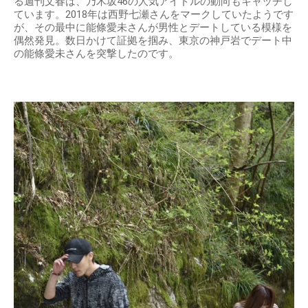
る週刊文春は、乃木坂46の人気アイドルの動向もキャッチし
ています。2018年は西野七瀬さんをマークしていたようです
が、その最中に能條愛未さんが男性とデートしている模様を
偶然発見。数日かけて証拠を掴み、東京の神戸岩でデート中
の能條愛未さんを突撃したのです。