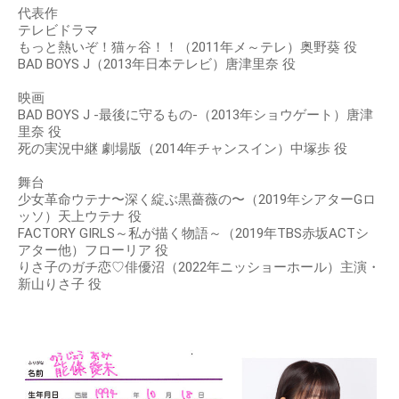
代表作
テレビドラマ
もっと熱いぞ！猫ヶ谷！！（2011年メ～テレ）奥野葵 役
BAD BOYS J（2013年日本テレビ）唐津里奈 役
映画
BAD BOYS J -最後に守るもの-（2013年ショウゲート）唐津
里奈 役
死の実況中継 劇場版（2014年チャンスイン）中塚歩 役
舞台
少女革命ウテナ〜深く綻ぶ黒薔薇の〜（2019年シアターGロ
ッソ）天上ウテナ 役
FACTORY GIRLS～私が描く物語～（2019年TBS赤坂ACTシ
アター他）フローリア 役
りさ子のガチ恋♡俳優沼（2022年ニッショーホール）主演・
新山りさ子 役