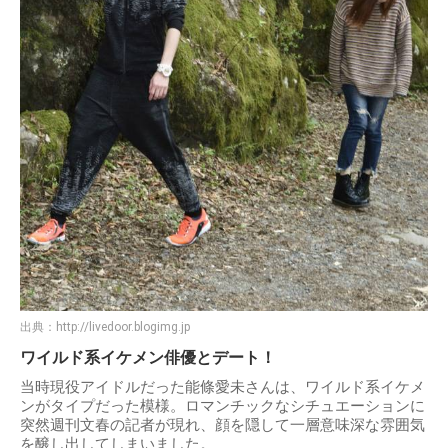
出典：
http://livedoor.blogimg.jp
ワイルド系イケメン俳優とデート！
当時現役アイドルだった能條愛未さんは、ワイルド系イケメ
ンがタイプだった模様。ロマンチックなシチュエーションに
突然週刊文春の記者が現れ、顔を隠して一層意味深な雰囲気
を醸し出してしまいました。