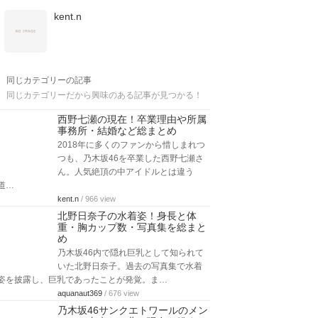
kent.n
同じカテゴリーの記事
同じカテゴリーだから興味のある記事が見つかる！
西野七瀬の現在！卒業理由や所属
事務所・結婚など総まとめ
2018年に多くのファンから惜しまれつ
つも、乃木坂46を卒業した西野七瀬さ
ん。人気絶頂の中アイドルとは違う
道…
kent.n
/ 966 view
北野日奈子の水着姿！身長と体
重・胸カップ数・写真集を総まと
め
乃木坂46内で隠れ巨乳として知られて
いた北野日奈子。過去の写真集で水着
姿を披露し、巨乳であったことが発覚。ま…
aquanaut369
/ 676 view
乃木坂46サンクエトワールのメン