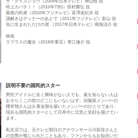
ザ・クイズショウ（2009年日本テレビ）神山悟 役
特上カバチ！！（2010年TBS）田村勝弘 役
最後の約束（2010年フジテレビ）富澤友紀夫 役
謎解きはディナーのあとで（2011年フジテレビ）影山 役
先に生まれただけの僕 （2017年日本テレビ）鳴海涼介 役
映画
ラプラスの魔女（2018年東宝）青江修介 役
説明不要の国民的スター
男性アイドルに全く興味がない人でも、嵐を知らない人は
おそらくこの世のどこにもいないはず。頭脳派メンバーの
櫻井翔さんはJr.黄金期を築いたメンバーのひとりであり、
現在も国民的スターとして日本中に元気と笑顔を届けてい
ます。
私生活では、元テレビ朝日のアナウンサー小川彩佳さんと
の交際が報じられたこともあり、ファンからもお似合いだ