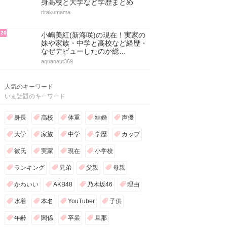
身高校と大学など学歴まとめ
rirakumama
20
小嶋美紅(新海咲)の現在！実家の
妹や家族・中学と高校など経歴・
なぜデビューしたのか総…
aquanaut369
人気のキーワード
いま話題のキーワード
身長
高校
体重
結婚
声優
大学
家族
中学
学歴
カップ
彼氏
実家
現在
小学校
ランキング
兄弟
父親
母親
かわいい
AKB48
乃木坂46
理由
水着
本名
YouTuber
子供
年齢
関係
卒業
旦那