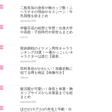
14
二瓶有加の身長や胸カップ数！ニ
ヘラチオの理由やキスシーン・牛
乳我慢を総まとめ
aquanaut369
15
伊藤百花の経歴と学歴！出身大学
や高校・子役時代や前世もまとめ
Luccy
16
呪術廻戦のイケメン男性キャララ
ンキング23選！一番かっこいいキ
ャラクターは誰だ【最新…
aquanaut369
17
田村真佑がかわいい！加藤史帆に
似てる噂も検証【画像付き】
cibone
18
飯沼愛が可愛い！身長と体重・胸
カップサイズから水着姿までを総
まとめ
aquanaut369
19
ほのか(モデル)の本名と年齢・出