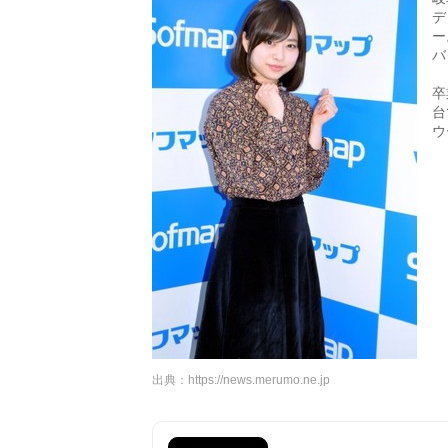
デ
ー
バ
卒
台
ウ
出典：
https://news.merumo.ne.jp