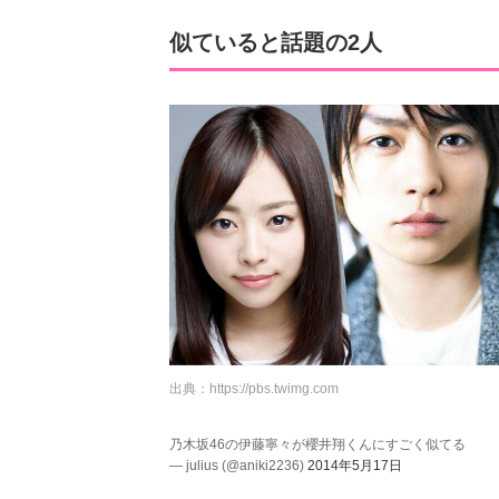
似ていると話題の2人
出典：
https://pbs.twimg.com
乃木坂46の伊藤寧々が櫻井翔くんにすごく似てる
— julius (@aniki2236)
2014年5月17日