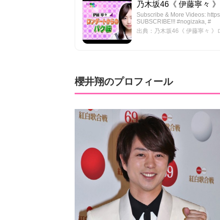
乃木坂46《 伊藤寧々 》
Subscribe & More Videos: https
SUBSCRIBE!!! #nogizaka, #
出典：乃木坂46《 伊藤寧々 》ロ
櫻井翔のプロフィール