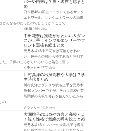
バーや由来は？曲・現在も総まと
め
乃木坂46の派生ユニットであるサンク
エトワール。サンクエトワールの由来
はどんなものだったのでしょうか？ここで…
kii428
/ 554 view
中田花奈は実物がかわいい＆ダン
スが上手！インフルエンサーでフ
ロント選抜も総まとめ
元乃木坂46中田花奈は実物もかわい
い、握手会の対応も神であると評判で
した。子供のころからいろいろと熱心に習っ…
クラッカー
/ 777 view
川村真洋の出身高校や大学は？学
生時代まとめ
川村真洋はダンスや歌も上手な元乃木
坂46メンバーですが、それは高校が芸
能関係の高校で修行を積んでいたから
なの…
クラッカー
/ 619 view
大園桃子の出身や方言と高校～よ
く泣く性格で気絶の噂も総まとめ
元乃木坂46メンバーの大園桃子は鹿児
島出身で方言がかわいいと話題になっ