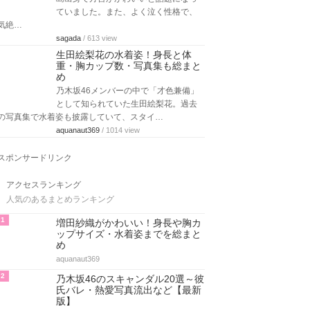
ていました。また、よく泣く性格で、
気絶…
sagada
/ 613 view
生田絵梨花の水着姿！身長と体
重・胸カップ数・写真集も総まと
め
乃木坂46メンバーの中で「才色兼備」
として知られていた生田絵梨花。過去
の写真集で水着姿も披露していて、スタイ…
aquanaut369
/ 1014 view
スポンサードリンク
アクセスランキング
人気のあるまとめランキング
1
増田紗織がかわいい！身長や胸カ
ップサイズ・水着姿までを総まと
め
aquanaut369
2
乃木坂46のスキャンダル20選～彼
氏バレ・熱愛写真流出など【最新
版】