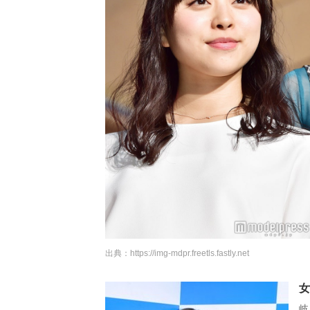
出典：
https://img-mdpr.freetls.fastly.net
女
岐