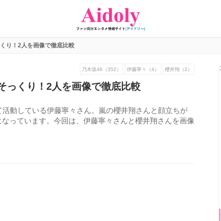
くり！2人を画像で徹底比較
乃木坂46（352）
伊藤寧々（4）
櫻井翔（2）
そっくり！2人を画像で徹底比較
て活動している伊藤寧々さん。嵐の櫻井翔さんと顔立ちが
になっています。今回は、伊藤寧々さんと櫻井翔さんを画像
639
view