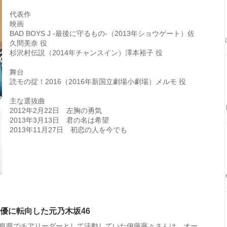
代表作
映画
BAD BOYS J -最後に守るもの-（2013年ショウゲート）佐
久間美奈 役
杉沢村伝説（2014年チャンスイン）澤本裕子 役
舞台
読モの掟！2016（2016年新国立劇場小劇場）メルモ 役
主な選抜曲
2012年2月22日 左胸の勇気
2013年3月13日 君の名は希望
2013年11月27日 初恋の人を今でも
優に転向した元乃木坂46
阜県でチアリーダーとして活動していた伊藤寧々さんは、オー