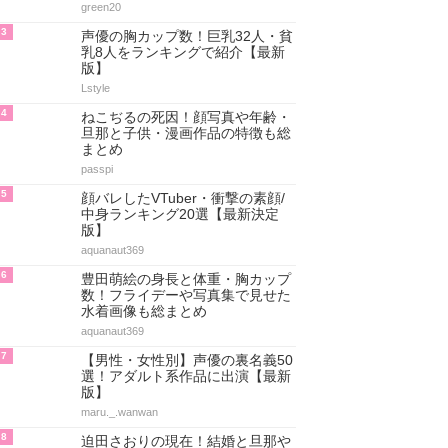
green20
3
声優の胸カップ数！巨乳32人・貧
乳8人をランキングで紹介【最新
版】
Lstyle
4
ねこぢるの死因！顔写真や年齢・
旦那と子供・漫画作品の特徴も総
まとめ
passpi
5
顔バレしたVTuber・衝撃の素顔/
中身ランキング20選【最新決定
版】
aquanaut369
6
豊田萌絵の身長と体重・胸カップ
数！フライデーや写真集で見せた
水着画像も総まとめ
aquanaut369
7
【男性・女性別】声優の裏名義50
選！アダルト系作品に出演【最新
版】
maru._.wanwan
8
迫田さおりの現在！結婚と旦那や