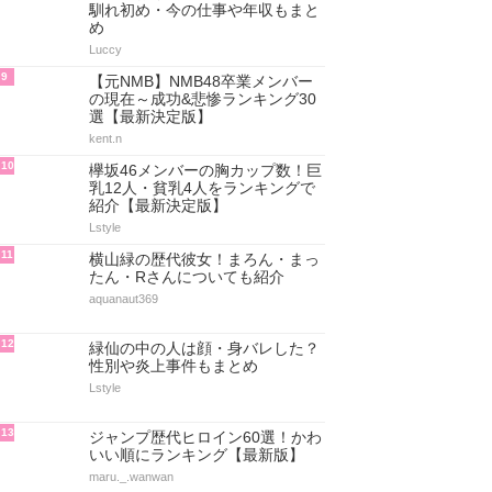
馴れ初め・今の仕事や年収もまと
め
Luccy
9
【元NMB】NMB48卒業メンバー
の現在～成功&悲惨ランキング30
選【最新決定版】
kent.n
10
欅坂46メンバーの胸カップ数！巨
乳12人・貧乳4人をランキングで
紹介【最新決定版】
Lstyle
11
横山緑の歴代彼女！まろん・まっ
たん・Rさんについても紹介
aquanaut369
12
緑仙の中の人は顔・身バレした？
性別や炎上事件もまとめ
Lstyle
13
ジャンプ歴代ヒロイン60選！かわ
いい順にランキング【最新版】
maru._.wanwan