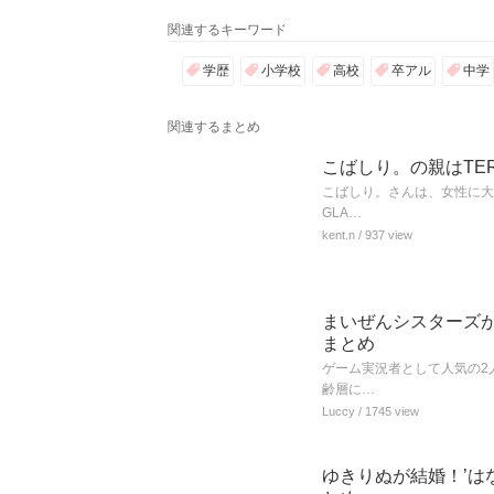
関連するキーワード
学歴
小学校
高校
卒アル
中学
関連するまとめ
こばしり。の親はTE
こばしり。さんは、女性に大
GLA…
kent.n
/ 937 view
まいぜんシスターズ
まとめ
ゲーム実況者として人気の2人
齢層に…
Luccy
/ 1745 view
ゆきりぬが結婚！’は