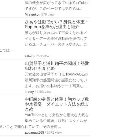
演の機会が広がってきているYouTuber
ですが、このページでは男性You…
Mrsjunko
/ 879 view
さぁやは顔でかい？身長と体重・
Popteenを辞めた理由も紹介
誰もが取り入れられて可愛くなれるメ
イク＆ヘアーの美容系動画を発信して
いるユーチューバーのさぁやさん。こ
こでは…
kii428
/ 758 view
山賀琴子と浦川翔平の関係！熱愛
匂わせもまとめ
元女優の山賀琴子とTHE RAMPAGEの
浦川翔平の熱愛関係が話題になってい
ます。お揃いの私物やデート写真な…
Luccy
/ 1163 view
中町綾の身長と体重！胸カップ数
や水着姿・ダイエット方法を総ま
とめ
YouTuberとして女性から絶大な人気を
集めている中町綾。非常にスタイルが
良いことで知られていて、その身長…
aquanaut369
/ 2671 view