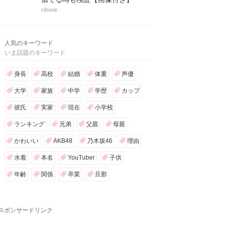
cibone
人気のキーワード
いま話題のキーワード
身長
高校
結婚
体重
声優
大学
家族
中学
学歴
カップ
彼氏
実家
現在
小学校
ランキング
兄弟
父親
母親
かわいい
AKB48
乃木坂46
理由
水着
本名
YouTuber
子供
年齢
関係
卒業
旦那
スポンサードリンク