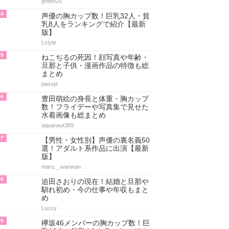
green20
4
声優の胸カップ数！巨乳32人・貧
乳8人をランキングで紹介【最新
版】
Lstyle
5
ねこぢるの死因！顔写真や年齢・
旦那と子供・漫画作品の特徴も総
まとめ
passpi
6
豊田萌絵の身長と体重・胸カップ
数！フライデーや写真集で見せた
水着画像も総まとめ
aquanaut369
7
【男性・女性別】声優の裏名義50
選！アダルト系作品に出演【最新
版】
maru._.wanwan
8
迫田さおりの現在！結婚と旦那や
馴れ初め・今の仕事や年収もまと
め
Luccy
9
欅坂46メンバーの胸カップ数！巨