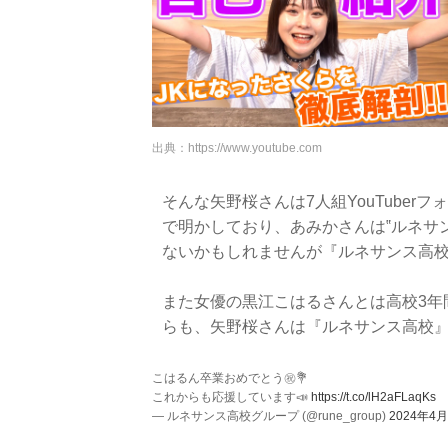
出典：
https://www.youtube.com
そんな矢野桜さんは7人組YouTuberフ
で明かしており、あみかさんは‟ルネサ
ないかもしれませんが『ルネサンス高
また女優の黒江こはるさんとは高校3年間
らも、矢野桜さんは『ルネサンス高校
こはるん卒業おめでとう㊗️💐
これからも応援しています📣
https://t.co/lH2aFLaqKs
— ルネサンス高校グループ (@rune_group)
2024年4