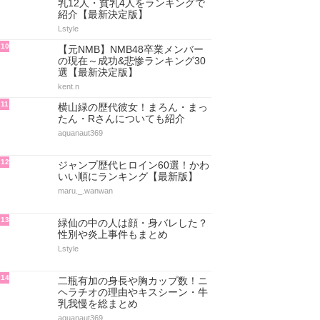
乳12人・貧乳4人をランキングで
紹介【最新決定版】
Lstyle
10
【元NMB】NMB48卒業メンバー
の現在～成功&悲惨ランキング30
選【最新決定版】
kent.n
11
横山緑の歴代彼女！まろん・まっ
たん・Rさんについても紹介
aquanaut369
12
ジャンプ歴代ヒロイン60選！かわ
いい順にランキング【最新版】
maru._.wanwan
13
緑仙の中の人は顔・身バレした？
性別や炎上事件もまとめ
Lstyle
14
二瓶有加の身長や胸カップ数！ニ
ヘラチオの理由やキスシーン・牛
乳我慢を総まとめ
aquanaut369