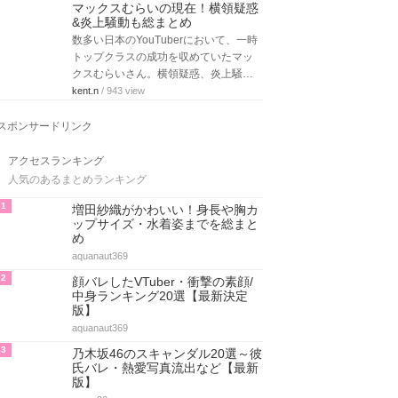
マックスむらいの現在！横領疑惑
&炎上騒動も総まとめ
数多い日本のYouTuberにおいて、一時
トップクラスの成功を収めていたマッ
クスむらいさん。横領疑惑、炎上騒…
kent.n
/ 943 view
スポンサードリンク
アクセスランキング
人気のあるまとめランキング
1
増田紗織がかわいい！身長や胸カ
ップサイズ・水着姿までを総まと
め
aquanaut369
2
顔バレしたVTuber・衝撃の素顔/
中身ランキング20選【最新決定
版】
aquanaut369
3
乃木坂46のスキャンダル20選～彼
氏バレ・熱愛写真流出など【最新
版】