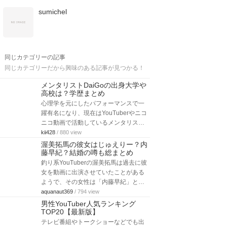
sumichel
同じカテゴリーの記事
同じカテゴリーだから興味のある記事が見つかる！
メンタリストDaiGoの出身大学や
高校は？学歴まとめ
心理学を元にしたパフォーマンスで一
躍有名になり、現在はYouTuberやニコ
ニコ動画で活動しているメンタリス…
kii428
/ 880 view
渥美拓馬の彼女はじゅえりー？内
藤早紀？結婚の噂も総まとめ
釣り系YouTuberの渥美拓馬は過去に彼
女を動画に出演させていたことがある
ようで、その女性は「内藤早紀」と…
aquanaut369
/ 794 view
男性YouTuber人気ランキング
TOP20【最新版】
テレビ番組やトークショーなどでも出