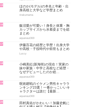
15
ほのか(モデル)の本名と年齢・出
身高校と大学など学歴まとめ
rirakumama
16
飯沼愛が可愛い！身長と体重・胸
カップサイズから水着姿までを総
まとめ
aquanaut369
17
伊藤百花の経歴と学歴！出身大学
や高校・子役時代や前世もまとめ
Luccy
18
小嶋美紅(新海咲)の現在！実家の
妹や家族・中学と高校など経歴・
なぜデビューしたのか総…
aquanaut369
19
呪術廻戦のイケメン男性キャララ
ンキング23選！一番かっこいいキ
ャラクターは誰だ【最新…
aquanaut369
20
田村真佑がかわいい！加藤史帆に
似てる噂も検証【画像付き】