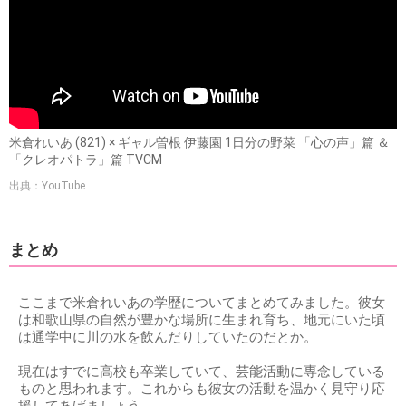
米倉れいあ (821) × ギャル曽根 伊藤園 1日分の野菜 「心の声」篇 ＆
「クレオパトラ」篇 TVCM
出典：YouTube
まとめ
ここまで米倉れいあの学歴についてまとめてみました。彼女
は和歌山県の自然が豊かな場所に生まれ育ち、地元にいた頃
は通学中に川の水を飲んだりしていたのだとか。
現在はすでに高校も卒業していて、芸能活動に専念している
ものと思われます。これからも彼女の活動を温かく見守り応
援してあげましょう。