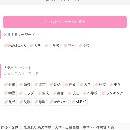
Aidolyトップページに戻る
関連するキーワード
米倉れいあ
大学
小学校
中学
高校
人気のキーワード
いま話題のキーワード
身長
高校
体重
結婚
声優
大学
家族
中学
学歴
カップ
彼氏
実家
現在
小学校
ランキング
兄弟
父親
母親
かわいい
AKB48
俳優・女優
米倉れいあの学歴！大学・出身高校・中学・小学校まとめ