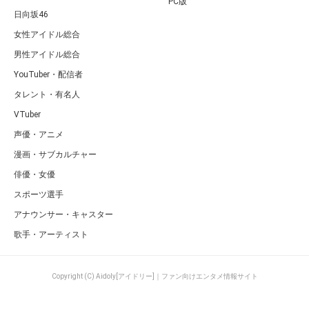
PC版
日向坂46
女性アイドル総合
男性アイドル総合
YouTuber・配信者
タレント・有名人
VTuber
声優・アニメ
漫画・サブカルチャー
俳優・女優
スポーツ選手
アナウンサー・キャスター
歌手・アーティスト
Copyright (C) Aidoly[アイドリー]｜ファン向けエンタメ情報サイト